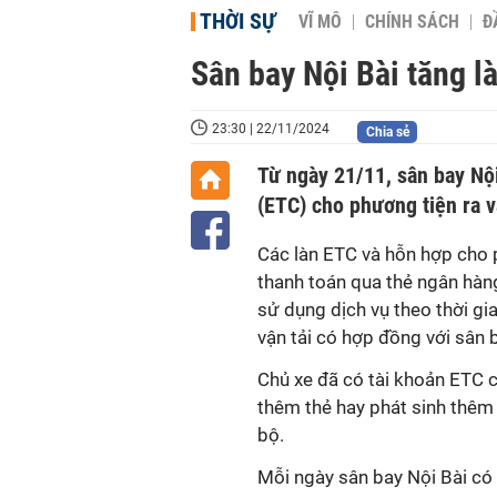
THỜI SỰ
VĨ MÔ
CHÍNH SÁCH
Đ
Sân bay Nội Bài tăng l
23:30 | 22/11/2024
Chia sẻ
Từ ngày 21/11, sân bay Nội
(ETC) cho phương tiện ra 
Các làn ETC và hỗn hợp cho p
thanh toán qua thẻ ngân hàng
sử dụng dịch vụ theo thời gia
vận tải có hợp đồng với sân b
Chủ xe đã có tài khoản ETC 
thêm thẻ hay phát sinh thêm 
bộ.
Mỗi ngày sân bay Nội Bài có