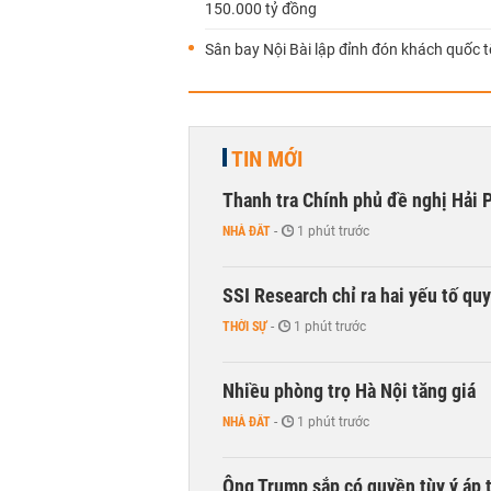
150.000 tỷ đồng
Sân bay Nội Bài lập đỉnh đón khách quốc t
TIN MỚI
Thanh tra Chính phủ đề nghị Hải P
NHÀ ĐẤT
-
1 phút trước
SSI Research chỉ ra hai yếu tố qu
THỜI SỰ
-
1 phút trước
Nhiều phòng trọ Hà Nội tăng giá
NHÀ ĐẤT
-
1 phút trước
Ông Trump sắp có quyền tùy ý áp 