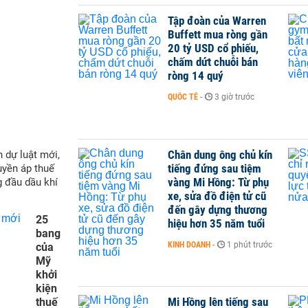
Tập đoàn của Warren
Buffett mua ròng gần
20 tỷ USD cổ phiếu,
chấm dứt chuỗi bán
ròng 14 quý
QUỐC TẾ
-
3 giờ trước
Chân dung ông chủ kín
 dự luật mới,
tiếng đứng sau tiệm
yền áp thuế
vàng Mi Hồng: Từ phụ
g đầu dầu khí
xe, sửa đồ điện tử cũ
đến gây dựng thương
25
hiệu hơn 35 năm tuổi
bang
KINH DOANH
-
1 phút trước
của
Mỹ
khởi
kiện
Mi Hồng lên tiếng sau
thuế