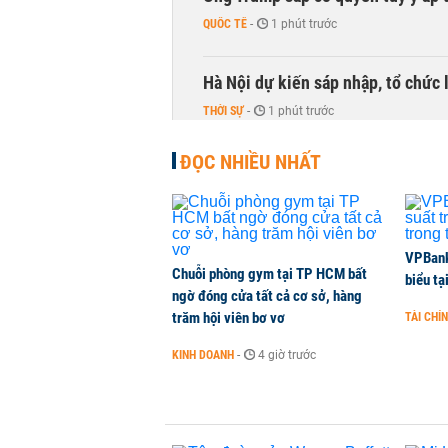
QUỐC TẾ
-
1 phút trước
Hà Nội dự kiến sáp nhập, tổ chức 
THỜI SỰ
-
1 phút trước
ĐỌC NHIỀU NHẤT
VPBank 
Chuỗi phòng gym tại TP HCM bất
biểu tạ
ngờ đóng cửa tất cả cơ sở, hàng
trăm hội viên bơ vơ
TÀI CHÍ
KINH DOANH
-
4 giờ trước