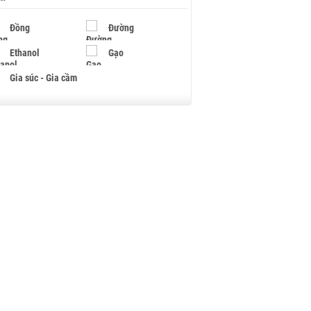
Đồng
Đường
Ethanol
Gạo
Gia súc - Gia cầm
Giấy
Gỗ
Hạt điều
Hồ tiêu - Hạt tiêu
Khí đốt
Kim loại khác
Mắc ca
Muối
Ngũ cốc
Nhựa - Hạt nhựa
Palladium
Phân bón