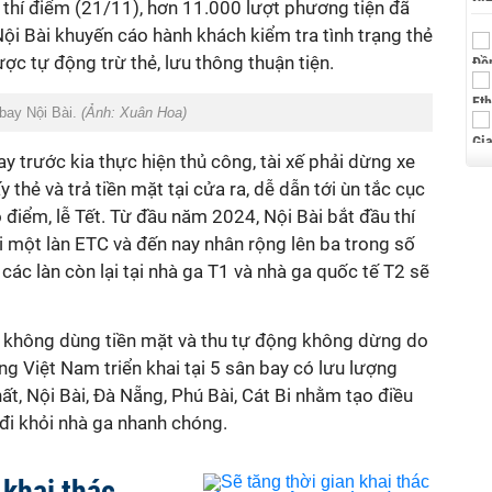
 thí điểm (21/11), hơn 11.000 lượt phương tiện đã
ội Bài khuyến cáo hành khách kiểm tra tình trạng thẻ
ợc tự động trừ thẻ, lưu thông thuận tiện.
 bay Nội Bài.
(Ảnh: Xuân Hoa)
ay trước kia thực hiện thủ công, tài xế phải dừng xe
 thẻ và trả tiền mặt tại cửa ra, dễ dẫn tới ùn tắc cục
 điểm, lễ Tết. Từ đầu năm 2024, Nội Bài bắt đầu thí
ới một làn ETC và đến nay nhân rộng lên ba trong số
, các làn còn lại tại nhà ga T1 và nhà ga quốc tế T2 sẽ
hu không dùng tiền mặt và thu tự động không dừng do
 Việt Nam triển khai tại 5 sân bay có lưu lượng
ất, Nội Bài, Đà Nẵng, Phú Bài, Cát Bi nhằm tạo điều
đi khỏi nhà ga nhanh chóng.
 khai thác