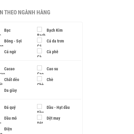
IN THEO NGÀNH HÀNG
Bạc
Bạch Kim
Bông - Sợi
Cá da trơn
Cá ngừ
Cà phê
Cacao
Cao su
Chất dẻo
Chè
Da giày
Đá quý
Dầu - Hạt dầu
Dầu mỏ
Dệt may
Điện