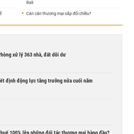
Bali
ế
Cán cân thương mại sắp đổi chiều?
hòng xử lý 363 nhà, đất dôi dư
yết định động lực tăng trưởng nửa cuối năm
thuế 100% lên những đối tác thương mại hàng đầu?