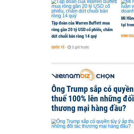
Mi Hồng
Tập đoàn của Warren Buffett mua
tại tro
ròng gần 20 tỷ USD cổ phiếu, chấm
dứt chuỗi bán ròng 14 quý
KINH D
QUỐC TẾ
-
3 giờ trước
Ông Trump sắp có quyền 
thuế 100% lên những đối
thương mại hàng đầu?