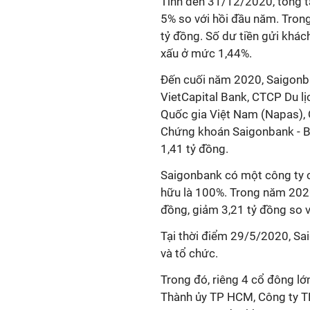
Tính đến 31/12/2020, tổng t
5% so với hồi đầu năm. Tron
tỷ đồng. Số dư tiền gửi khác
xấu ở mức 1,44%.
Đến cuối năm 2020, Saigonb
VietCapital Bank, CTCP Du l
Quốc gia Việt Nam (Napas), 
Chứng khoán Saigonbank - Be
1,41 tỷ đồng.
Saigonbank có một công ty con
hữu là 100%. Trong năm 2020,
đồng, giảm 3,21 tỷ đồng so 
Tại thời điểm 29/5/2020, S
và tổ chức.
Trong đó, riêng 4 cổ đông l
Thành ủy TP HCM, Công ty T