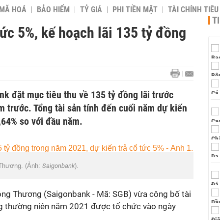
 MÃ HOÁ
BẢO HIỂM
TỶ GIÁ
PHI TIỀN MẶT
TÀI CHÍNH TIÊ
T
ức 5%, kế hoạch lãi 135 tỷ đồng
k đặt mục tiêu thu về 135 tỷ đồng lãi trước
m trước. Tổng tài sản tính đến cuối năm dự kiến
1,64% so với đầu năm.
Thương. (Ảnh:
Saigonbank
).
g Thương (Saigonbank - Mã: SGB) vừa công bố tài
ng thường niên năm 2021 được tổ chức vào ngày