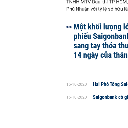
TNHH MTV Dầu khí TP HCM, 
Phú Nhuận với tỷ lệ sở hữu l
Một khối lượng l
phiếu Saigonban
sang tay thỏa th
14 ngày của thán
Hai Phó Tổng Sa
15-10-2020
Saigonbank có g
15-10-2020