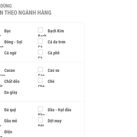
U DÙNG
IN THEO NGÀNH HÀNG
Bạc
Bạch Kim
Bông - Sợi
Cá da trơn
Cá ngừ
Cà phê
Cacao
Cao su
Chất dẻo
Chè
Da giày
Đá quý
Dầu - Hạt dầu
Dầu mỏ
Dệt may
Điện