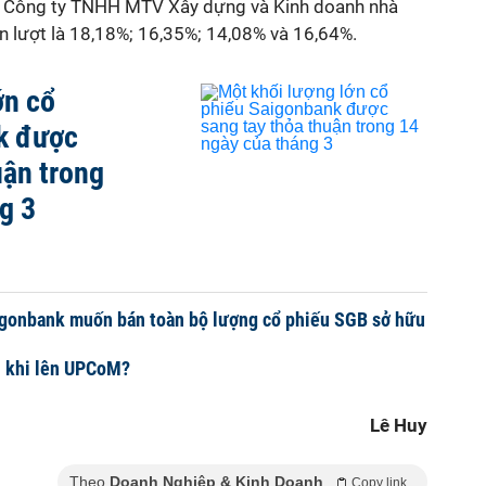
Công ty TNHH MTV Xây dựng và Kinh doanh nhà
ần lượt là 18,18%; 16,35%; 14,08% và 16,64%.
ớn cổ
k được
uận trong
g 3
igonbank muốn bán toàn bộ lượng cổ phiếu SGB sở hữu
ì khi lên UPCoM?
Lê Huy
Theo
Doanh Nghiệp & Kinh Doanh
Copy link