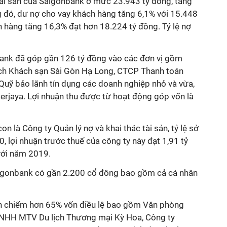
ài sản của Saigonbank ở mức 23.943 tỷ đồng, tăng
g đó, dư nợ cho vay khách hàng tăng 6,1% với 15.448
h hàng tăng 16,3% đạt hơn 18.224 tỷ đồng. Tỷ lệ nợ
ank đã góp gần 126 tỷ đồng vào các đơn vị gồm
ịch Khách sạn Sài Gòn Hạ Long, CTCP Thanh toán
Quỹ bảo lãnh tín dụng các doanh nghiệp nhỏ và vừa,
rjaya. Lợi nhuận thu được từ hoạt động góp vốn là
 là Công ty Quản lý nợ và khai thác tài sản, tỷ lệ sở
 lợi nhuận trước thuế của công ty này đạt 1,91 tỷ
với năm 2019.
aigonbank có gần 2.200 cổ đông bao gồm cả cá nhân
ớn chiếm hơn 65% vốn điều lệ bao gồm Văn phòng
NHH MTV Du lịch Thương mại Kỳ Hoa, Công ty