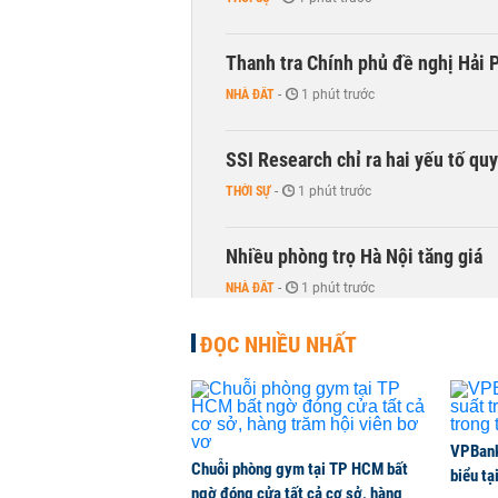
Thanh tra Chính phủ đề nghị Hải P
NHÀ ĐẤT
-
1 phút trước
SSI Research chỉ ra hai yếu tố qu
THỜI SỰ
-
1 phút trước
Nhiều phòng trọ Hà Nội tăng giá
NHÀ ĐẤT
-
1 phút trước
ĐỌC NHIỀU NHẤT
Ông Trump sắp có quyền tùy ý áp 
QUỐC TẾ
-
1 phút trước
Hà Nội dự kiến sáp nhập, tổ chức 
VPBank 
Chuỗi phòng gym tại TP HCM bất
biểu tạ
THỜI SỰ
-
1 phút trước
ngờ đóng cửa tất cả cơ sở, hàng