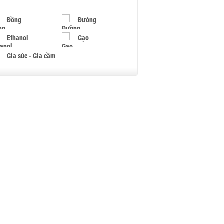
Đồng
Đường
Ethanol
Gạo
Gia súc - Gia cầm
Giấy
Gỗ
Hạt điều
Hồ tiêu - Hạt tiêu
Khí đốt
Kim loại khác
Mắc ca
Muối
Ngũ cốc
Nhựa - Hạt nhựa
Palladium
Phân bón