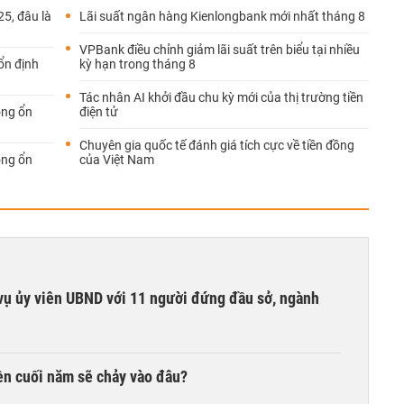
5, đâu là
Lãi suất ngân hàng Kienlongbank mới nhất tháng 8
VPBank điều chỉnh giảm lãi suất trên biểu tại nhiều
ổn định
kỳ hạn trong tháng 8
Tác nhân AI khởi đầu chu kỳ mới của thị trường tiền
ộng ổn
điện tử
Chuyên gia quốc tế đánh giá tích cực về tiền đồng
ộng ổn
của Việt Nam
vụ ủy viên UBND với 11 người đứng đầu sở, ngành
iền cuối năm sẽ chảy vào đâu?