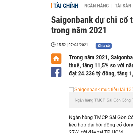
TÀI CHÍNH
NGÂN HÀNG
TÀI SẢN
Saigonbank dự chi cổ t
trong năm 2021
15:52 | 07/04/2021
Chia sẻ
Trong năm 2021, Saigonban
thuế, tăng 11,5% so với nă
đạt 24.336 tỷ đồng, tăng 
Ngân hàng TMCP Sài Gòn Công 
Ngân hàng TMCP Sài Gòn Côn
liệu họp đại hội đồng cổ đô
27/4 tới đây tại TP HCM.