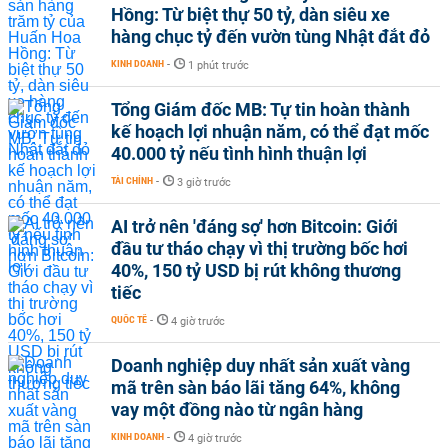
Hồng: Từ biệt thự 50 tỷ, dàn siêu xe
hàng chục tỷ đến vườn tùng Nhật đắt đỏ
KINH DOANH
-
1 phút trước
Tổng Giám đốc MB: Tự tin hoàn thành
kế hoạch lợi nhuận năm, có thể đạt mốc
40.000 tỷ nếu tình hình thuận lợi
TÀI CHÍNH
-
3 giờ trước
AI trở nên 'đáng sợ' hơn Bitcoin: Giới
đầu tư tháo chạy vì thị trường bốc hơi
40%, 150 tỷ USD bị rút không thương
tiếc
QUỐC TẾ
-
4 giờ trước
Doanh nghiệp duy nhất sản xuất vàng
mã trên sàn báo lãi tăng 64%, không
vay một đồng nào từ ngân hàng
KINH DOANH
-
4 giờ trước