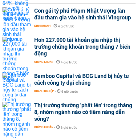
Con gái tỷ phú Phạm Nhật Vượng lần
đầu tham gia vào hệ sinh thái Vingroup
KINH DOANH
-
4 giờ trước
Hơn 227.000 tài khoản gia nhập thị
trường chứng khoán trong tháng 7 biến
động
CHỨNG KHOÁN
-
4 giờ trước
Bamboo Capital và BCG Land bị hủy tư
cách công ty đại chúng
DOANH NGHIỆP
-
6 giờ trước
Thị trường thường ‘phất lên’ trong tháng
8, nhóm ngành nào có tiềm năng dẫn
sóng?
CHỨNG KHOÁN
-
6 giờ trước