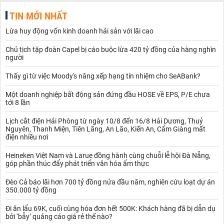
TIN MỚI NHẤT
Lừa huy động vốn kinh doanh hải sản với lãi cao
Chủ tịch tập đoàn Capel bị cáo buộc lừa 420 tỷ đồng của hàng nghìn
người
Thấy gì từ việc Moody's nâng xếp hạng tín nhiệm cho SeABank?
Một doanh nghiệp bất động sản đứng đầu HOSE về EPS, P/E chưa
tới 8 lần
Lịch cắt điện Hải Phòng từ ngày 10/8 đến 16/8 Hải Dương, Thuỷ
Nguyên, Thanh Miện, Tiên Lãng, An Lão, Kiến An, Cẩm Giàng mất
điện nhiều nơi
Heineken Việt Nam và Larue đồng hành cùng chuỗi lễ hội Đà Nẵng,
góp phần thúc đẩy phát triển văn hóa ẩm thực
Đèo Cả báo lãi hơn 700 tỷ đồng nửa đầu năm, nghiên cứu loạt dự án
350.000 tỷ đồng
Đi ăn lẩu 69K, cuối cùng hóa đơn hết 500K: Khách hàng đã bị dẫn dụ
bởi ‘bẫy’ quảng cáo giá rẻ thế nào?