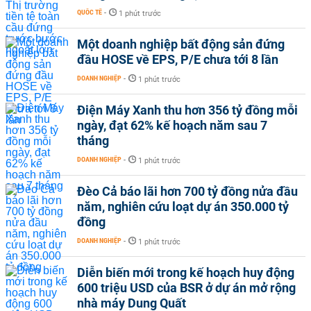
QUỐC TẾ
-
1 phút trước
Một doanh nghiệp bất động sản đứng
đầu HOSE về EPS, P/E chưa tới 8 lần
DOANH NGHIỆP
-
1 phút trước
Điện Máy Xanh thu hơn 356 tỷ đồng mỗi
ngày, đạt 62% kế hoạch năm sau 7
tháng
DOANH NGHIỆP
-
1 phút trước
Đèo Cả báo lãi hơn 700 tỷ đồng nửa đầu
năm, nghiên cứu loạt dự án 350.000 tỷ
đồng
DOANH NGHIỆP
-
1 phút trước
Diễn biến mới trong kế hoạch huy động
600 triệu USD của BSR ở dự án mở rộng
nhà máy Dung Quất