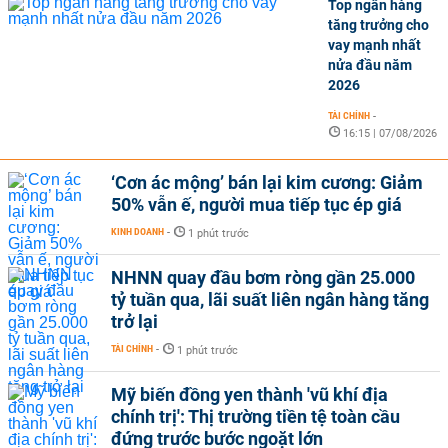
Top ngân hàng
tăng trưởng cho
vay mạnh nhất
nửa đầu năm
2026
TÀI CHÍNH
-
16:15 | 07/08/2026
‘Cơn ác mộng’ bán lại kim cương: Giảm
50% vẫn ế, người mua tiếp tục ép giá
KINH DOANH
-
1 phút trước
NHNN quay đầu bơm ròng gần 25.000
tỷ tuần qua, lãi suất liên ngân hàng tăng
trở lại
TÀI CHÍNH
-
1 phút trước
Mỹ biến đồng yen thành 'vũ khí địa
chính trị': Thị trường tiền tệ toàn cầu
đứng trước bước ngoặt lớn