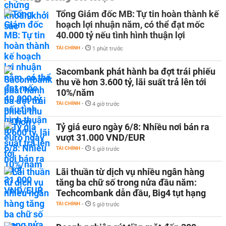
Tổng Giám đốc MB: Tự tin hoàn thành kế
hoạch lợi nhuận năm, có thể đạt mốc
40.000 tỷ nếu tình hình thuận lợi
TÀI CHÍNH
-
1 phút trước
Sacombank phát hành ba đợt trái phiếu
thu về hơn 3.600 tỷ, lãi suất trả lên tới
10%/năm
TÀI CHÍNH
-
4 giờ trước
Tỷ giá euro ngày 6/8: Nhiều nơi bán ra
vượt 31.000 VND/EUR
TÀI CHÍNH
-
5 giờ trước
Lãi thuần từ dịch vụ nhiều ngân hàng
tăng ba chữ số trong nửa đầu năm:
Techcombank dẫn đầu, Big4 tụt hạng
TÀI CHÍNH
-
5 giờ trước