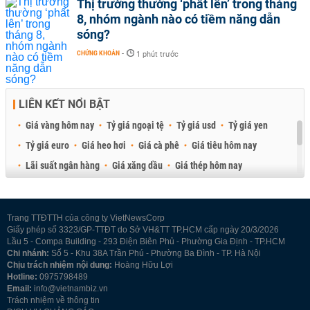
Thị trường thường ‘phất lên’ trong tháng
8, nhóm ngành nào có tiềm năng dẫn
sóng?
CHỨNG KHOÁN
-
1 phút trước
LIÊN KẾT NỔI BẬT
Giá vàng hôm nay
Tỷ giá ngoại tệ
Tỷ giá usd
Tỷ giá yen
Tỷ giá euro
Giá heo hơi
Giá cà phê
Giá tiêu hôm nay
Lãi suất ngân hàng
Giá xăng dầu
Giá thép hôm nay
Giá sầu riêng
Giá thịt heo
Giá gạo
Giá cao su
Best Retail Brokers
Diễn đàn đầu tư Việt Nam 2026
Trang TTĐTTH của công ty VietNewsCorp
Giấy phép số 3323/GP-TTĐT do Sở VH&TT TP.HCM cấp ngày 20/3/2026
Lầu 5 - Compa Building - 293 Điện Biên Phủ - Phường Gia Định - TP.HCM
Chi nhánh:
Số 5 - Khu 38A Trần Phú - Phường Ba Đình - TP. Hà Nội
Chịu trách nhiệm nội dung:
Hoàng Hữu Lợi
Hotline:
0975798489
Email:
info@vietnambiz.vn
Trách nhiệm về thông tin