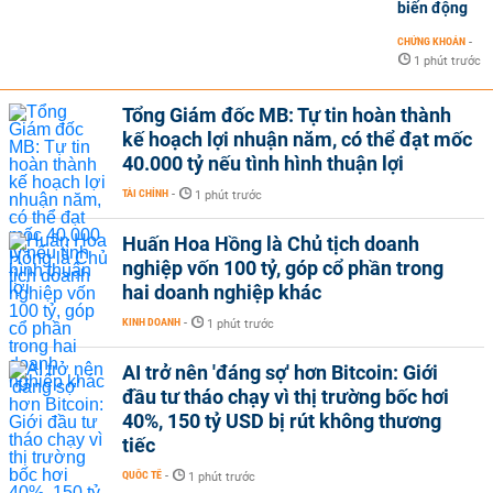
biến động
CHỨNG KHOÁN
-
1 phút trước
Tổng Giám đốc MB: Tự tin hoàn thành
kế hoạch lợi nhuận năm, có thể đạt mốc
40.000 tỷ nếu tình hình thuận lợi
TÀI CHÍNH
-
1 phút trước
Huấn Hoa Hồng là Chủ tịch doanh
nghiệp vốn 100 tỷ, góp cổ phần trong
hai doanh nghiệp khác
KINH DOANH
-
1 phút trước
AI trở nên 'đáng sợ' hơn Bitcoin: Giới
đầu tư tháo chạy vì thị trường bốc hơi
40%, 150 tỷ USD bị rút không thương
tiếc
QUỐC TẾ
-
1 phút trước