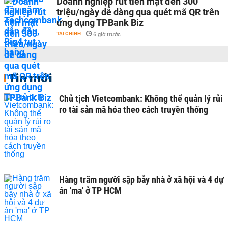
Doanh nghiệp rút tiền mặt đến 300
triệu/ngày dễ dàng qua quét mã QR trên
ứng dụng TPBank Biz
TÀI CHÍNH
-
6 giờ trước
Tin mới
Chủ tịch Vietcombank: Không thể quản lý rủi
ro tài sản mã hóa theo cách truyền thống
Hàng trăm người sập bẫy nhà ở xã hội và 4 dự
án 'ma' ở TP HCM