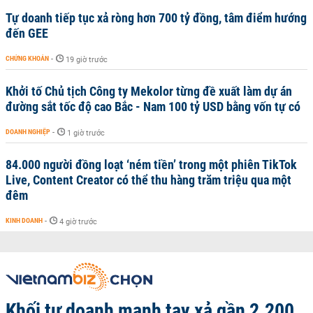
Tự doanh tiếp tục xả ròng hơn 700 tỷ đồng, tâm điểm hướng
đến GEE
CHỨNG KHOÁN
-
19 giờ trước
Khởi tố Chủ tịch Công ty Mekolor từng đề xuất làm dự án
đường sắt tốc độ cao Bắc - Nam 100 tỷ USD bằng vốn tự có
DOANH NGHIỆP
-
1 giờ trước
84.000 người đồng loạt ‘ném tiền’ trong một phiên TikTok
Live, Content Creator có thể thu hàng trăm triệu qua một
đêm
KINH DOANH
-
4 giờ trước
Khối tự doanh mạnh tay xả gần 2.200