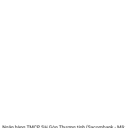
Ngân hàng TMCP Sài Gòn Thương tính (Sacombank - Mã: