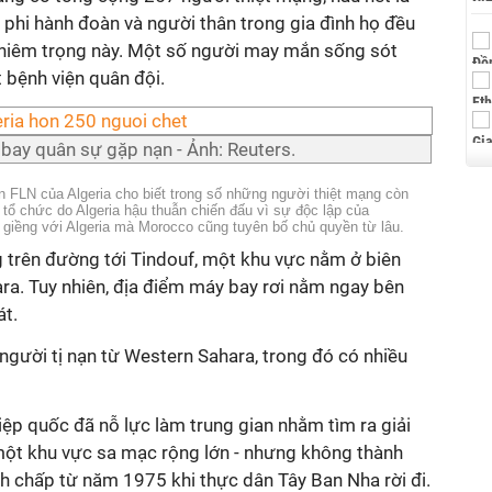
 phi hành đoàn và người thân trong gia đình họ đều
ghiêm trọng này. Một số người may mắn sống sót
 bệnh viện quân đội.
bay quân sự gặp nạn - Ảnh: Reuters.
 FLN của Algeria cho biết trong số những người thiệt mạng còn
t tổ chức do Algeria hậu thuẫn chiến đấu vì sự độc lập của
 giềng với Algeria mà Morocco cũng tuyên bố chủ quyền từ lâu.
g trên đường tới Tindouf, một khu vực nằm ở biên
ara. Tuy nhiên, địa điểm máy bay rơi nằm ngay bên
át.
 người tị nạn từ Western Sahara, trong đó có nhiều
iệp quốc đã nỗ lực làm trung gian nhằm tìm ra giải
ột khu vực sa mạc rộng lớn - nhưng không thành
nh chấp từ năm 1975 khi thực dân Tây Ban Nha rời đi.