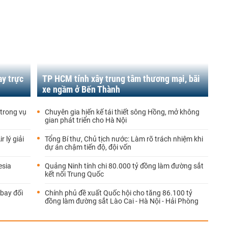
ay trực
TP HCM tính xây trung tâm thương mại, bãi
xe ngầm ở Bến Thành
trong vụ
Chuyên gia hiến kế tái thiết sông Hồng, mở không
gian phát triển cho Hà Nội
 lý giải
Tổng Bí thư, Chủ tịch nước: Làm rõ trách nhiệm khi
dự án chậm tiến độ, đội vốn
esia
Quảng Ninh tính chi 80.000 tỷ đồng làm đường sắt
kết nối Trung Quốc
bay đối
Chính phủ đề xuất Quốc hội cho tăng 86.100 tỷ
đồng làm đường sắt Lào Cai - Hà Nội - Hải Phòng