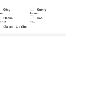
Đồng
Đường
Ethanol
Gạo
Gia súc - Gia cầm
Giấy
Gỗ
Hạt điều
Hồ tiêu - Hạt tiêu
Khí đốt
Kim loại khác
Mắc ca
Muối
Ngũ cốc
Nhựa - Hạt nhựa
Palladium
Phân bón