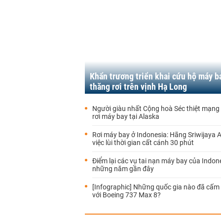
Khẩn trương triển khai cứu hộ máy b
thăng rơi trên vịnh Hạ Long
Người giàu nhất Cộng hoà Séc thiệt mạng 
rơi máy bay tại Alaska
Rơi máy bay ở Indonesia: Hãng Sriwijaya Air
việc ​lùi thời gian cất cánh 30 phút
Điểm lại các vụ tai nạn máy bay của Indon
những năm gần đây
[Infographic] Những quốc gia nào đã cấm 
với Boeing 737 Max 8?