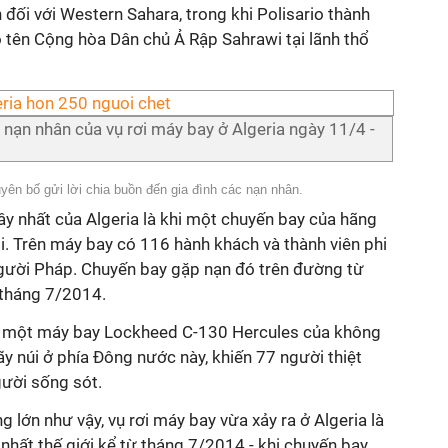
ối với Western Sahara, trong khi Polisario thành
 tên Cộng hòa Dân chủ Ả Rập Sahrawi tại lãnh thổ
 nạn nhân của vụ rơi máy bay ở Algeria ngày 11/4 -
yên bố gửi lời chia buồn đến gia đình các nạn nhân.
 nhất của Algeria là khi một chuyến bay của hãng
li. Trên máy bay có 116 hành khách và thành viên phi
gười Pháp. Chuyến bay gặp nạn đó trên đường từ
 tháng 7/2014.
, một máy bay Lockheed C-130 Hercules của không
 núi ở phía Đông nước này, khiến 77 người thiệt
gười sống sót.
 lớn như vậy, vụ rơi máy bay vừa xảy ra ở Algeria là
nhất thế giới kể từ tháng 7/2014 - khi chuyến bay