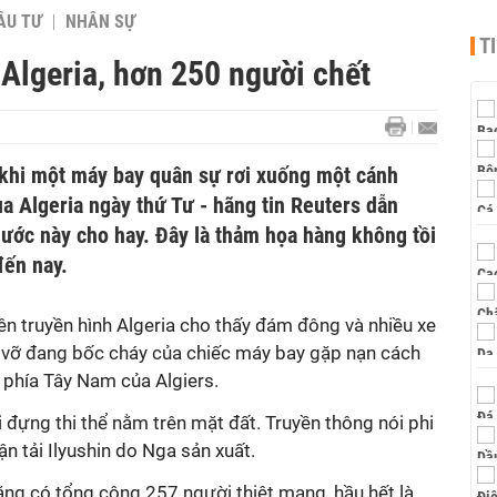
ẦU TƯ
NHÂN SỰ
T
Algeria, hơn 250 người chết
khi một máy bay quân sự rơi xuống một cánh
a Algeria ngày thứ Tư - hãng tin Reuters dẫn
nước này cho hay. Đây là thảm họa hàng không tồi
đến nay.
n truyền hình Algeria cho thấy đám đông và nhiều xe
vỡ đang bốc cháy của chiếc máy bay gặp nạn cách
 phía Tây Nam của Algiers.
 đựng thi thể nằm trên mặt đất. Truyền thông nói phi
n tải Ilyushin do Nga sản xuất.
ằng có tổng cộng 257 người thiệt mạng, hầu hết là