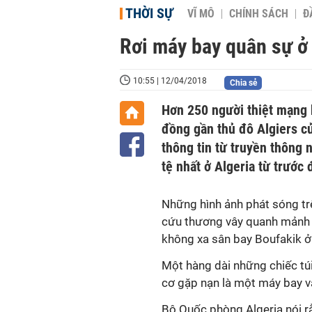
THỜI SỰ
VĨ MÔ
CHÍNH SÁCH
Đ
Rơi máy bay quân sự ở 
10:55 | 12/04/2018
Chia sẻ
Hơn 250 người thiệt mạng 
đồng gần thủ đô Algiers củ
thông tin từ truyền thông 
tệ nhất ở Algeria từ trước 
Những hình ảnh phát sóng trê
cứu thương vây quanh mảnh 
không xa sân bay Boufakik ở
Một hàng dài những chiếc túi
cơ gặp nạn là một máy bay vậ
Bộ Quốc phòng Algeria nói r