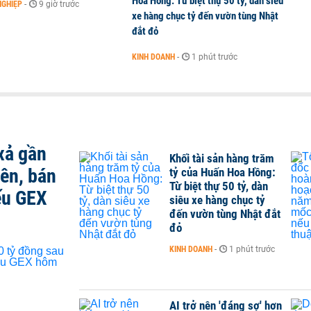
Hoa Hồng: Từ biệt thự 50 tỷ, dàn siêu
NGHIỆP
-
9 giờ trước
xe hàng chục tỷ đến vườn tùng Nhật
đắt đỏ
KINH DOANH
-
1 phút trước
xả gần
Khối tài sản hàng trăm
iên, bán
tỷ của Huấn Hoa Hồng:
Từ biệt thự 50 tỷ, dàn
ếu GEX
siêu xe hàng chục tỷ
đến vườn tùng Nhật đắt
đỏ
KINH DOANH
-
1 phút trước
AI trở nên 'đáng sợ' hơn