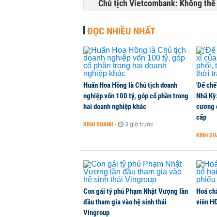
Chủ tịch Vietcombank: Không thể q
TÀI CHÍNH
-
1 phút trước
ĐỌC NHIỀU NHẤT
Huấn Hoa Hồng là Chủ tịch doanh
'Đế chế
nghiệp vốn 100 tỷ, góp cổ phần trong
Nhã Kỳ:
hai doanh nghiệp khác
cương đ
cấp
KINH DOANH
-
3 giờ trước
KINH D
Con gái tỷ phú Phạm Nhật Vượng lần
Hoá ch
đầu tham gia vào hệ sinh thái
viên H
Vingroup