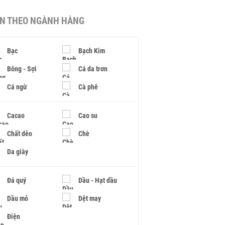
IN THEO NGÀNH HÀNG
Bạc
Bạch Kim
Bông - Sợi
Cá da trơn
Cá ngừ
Cà phê
Cacao
Cao su
Chất dẻo
Chè
Da giày
Đá quý
Dầu - Hạt dầu
Dầu mỏ
Dệt may
Điện