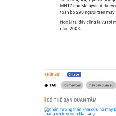
MH17 của Malaysia Airlines 
toàn bộ 298 người trên máy 
Ngoài ra, đây cũng là vụ rơi 
năm 2003.
THỜI SỰ
Chia sẻ
rơi máy bay
máy bay quân sự
TAG:
CÓ THỂ BẠN QUAN TÂM