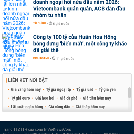
doanh ngoại hối nửa đầu năm 2026:
Vietcombank quán quân, ACB dẫn đầu
nhóm tư nhân
TÀI CHÍNH
-
6 giờ trước
Công ty 100 tỷ của Huấn Hoa Hồng
bỗng dưng ‘biến mất’, một công ty khác
đã giải thể
KINH DOANH
-
11 giờ trước
LIÊN KẾT NỔI BẬT
Giá vàng hôm nay
Tỷ giá ngoại tệ
Tỷ giá usd
Tỷ giá yen
Tỷ giá euro
Giá heo hơi
Giá cà phê
Giá tiêu hôm nay
Lãi suất ngân hàng
Giá xăng dầu
Giá thép hôm nay
Giá sầu riêng
Giá thịt heo
Giá gạo
Giá cao su
Best Retail Brokers
Diễn đàn đầu tư Việt Nam 2026
Trang TTĐTTH của công ty VietNewsCorp