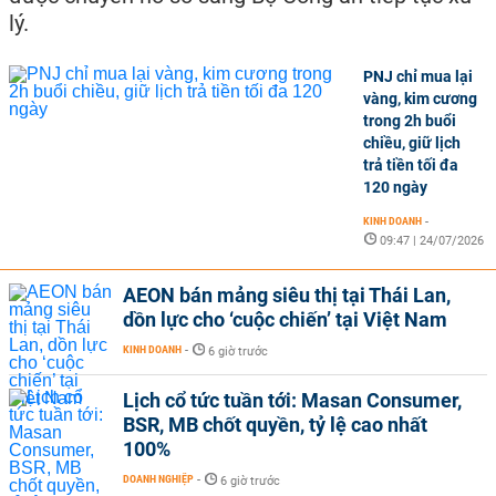
lý.
PNJ chỉ mua lại
vàng, kim cương
trong 2h buổi
chiều, giữ lịch
trả tiền tối đa
120 ngày
KINH DOANH
-
09:47 | 24/07/2026
AEON bán mảng siêu thị tại Thái Lan,
dồn lực cho ‘cuộc chiến’ tại Việt Nam
KINH DOANH
-
6 giờ trước
Lịch cổ tức tuần tới: Masan Consumer,
BSR, MB chốt quyền, tỷ lệ cao nhất
100%
DOANH NGHIỆP
-
6 giờ trước