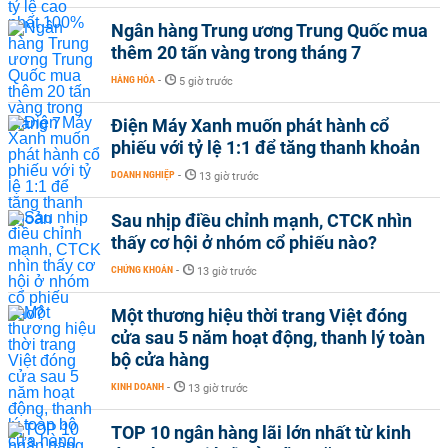
Ngân hàng Trung ương Trung Quốc mua
thêm 20 tấn vàng trong tháng 7
HÀNG HÓA
-
5 giờ trước
Điện Máy Xanh muốn phát hành cổ
phiếu với tỷ lệ 1:1 để tăng thanh khoản
DOANH NGHIỆP
-
13 giờ trước
Sau nhịp điều chỉnh mạnh, CTCK nhìn
thấy cơ hội ở nhóm cổ phiếu nào?
CHỨNG KHOÁN
-
13 giờ trước
Một thương hiệu thời trang Việt đóng
cửa sau 5 năm hoạt động, thanh lý toàn
bộ cửa hàng
KINH DOANH
-
13 giờ trước
TOP 10 ngân hàng lãi lớn nhất từ kinh