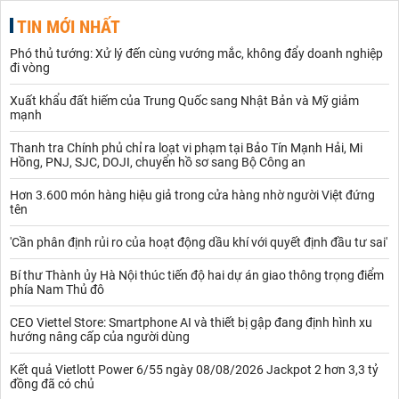
TIN MỚI NHẤT
Phó thủ tướng: Xử lý đến cùng vướng mắc, không đẩy doanh nghiệp
đi vòng
Xuất khẩu đất hiếm của Trung Quốc sang Nhật Bản và Mỹ giảm
mạnh
Thanh tra Chính phủ chỉ ra loạt vi phạm tại Bảo Tín Mạnh Hải, Mi
Hồng, PNJ, SJC, DOJI, chuyển hồ sơ sang Bộ Công an
Hơn 3.600 món hàng hiệu giả trong cửa hàng nhờ người Việt đứng
tên
'Cần phân định rủi ro của hoạt động dầu khí với quyết định đầu tư sai'
Bí thư Thành ủy Hà Nội thúc tiến độ hai dự án giao thông trọng điểm
phía Nam Thủ đô
CEO Viettel Store: Smartphone AI và thiết bị gập đang định hình xu
hướng nâng cấp của người dùng
Kết quả Vietlott Power 6/55 ngày 08/08/2026 Jackpot 2 hơn 3,3 tỷ
đồng đã có chủ