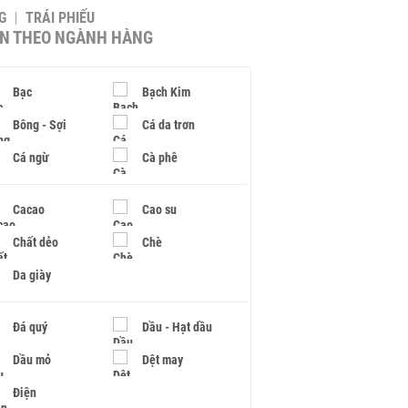
G
TRÁI PHIẾU
IN THEO NGÀNH HÀNG
Bạc
Bạch Kim
Bông - Sợi
Cá da trơn
Cá ngừ
Cà phê
Cacao
Cao su
Chất dẻo
Chè
Da giày
Đá quý
Dầu - Hạt dầu
Dầu mỏ
Dệt may
Điện