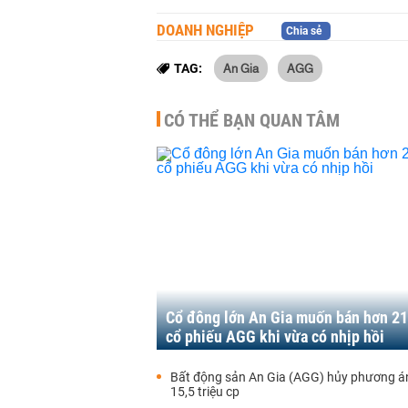
DOANH NGHIỆP
Chia sẻ
An Gia
AGG
TAG:
CÓ THỂ BẠN QUAN TÂM
Cổ đông lớn An Gia muốn bán hơn 21
cổ phiếu AGG khi vừa có nhịp hồi
Bất động sản An Gia (AGG) hủy phương án
15,5 triệu cp