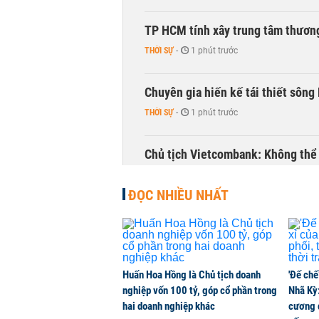
TP HCM tính xây trung tâm thương
THỜI SỰ
-
1 phút trước
Chuyên gia hiến kế tái thiết sông
THỜI SỰ
-
1 phút trước
Chủ tịch Vietcombank: Không thể q
TÀI CHÍNH
-
1 phút trước
ĐỌC NHIỀU NHẤT
Huấn Hoa Hồng là Chủ tịch doanh
'Đế chế
nghiệp vốn 100 tỷ, góp cổ phần trong
Nhã Kỳ:
hai doanh nghiệp khác
cương đ