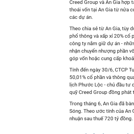
Creed Group và An Gia hợp t
thoái vốn tại An Gia từ nửa 
các dự án.
Theo chia sẻ từ An Gia, tùy
phổ thông và xấp xỉ 20% cổ p
công ty nắm giữ dự án - nhữ
nhận chuyển nhượng phần vốn
góp vốn hoặc cung cấp khoả
Tính đến ngày 30/6, CTCP Tư
50,01% cổ phần và thông qua
lịch Phước Lộc - chủ đầu tư 
quỹ Creed Group đồng phát t
Trong tháng 6, An Gia đã bàn
Sóng. Theo ước tính của An G
nhuận sau thuế 720 tỷ đồng