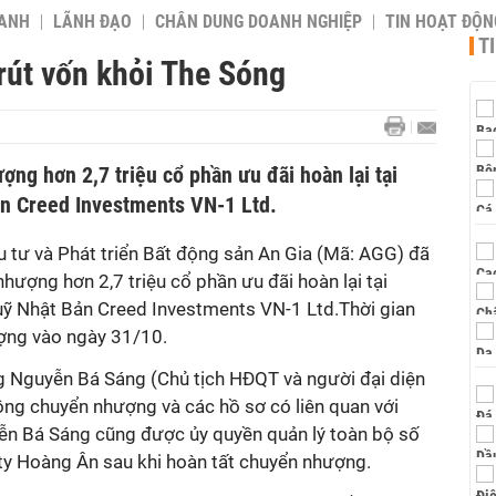
OANH
LÃNH ĐẠO
CHÂN DUNG DOANH NGHIỆP
TIN HOẠT ĐỘN
T
rút vốn khỏi The Sóng
ng hơn 2,7 triệu cổ phần ưu đãi hoàn lại tại
ản Creed Investments VN-1 Ltd.
tư và Phát triển Bất động sản An Gia (Mã: AGG) đã
hượng hơn 2,7 triệu cổ phần ưu đãi hoàn lại tại
ỹ Nhật Bản Creed Investments VN-1 Ltd.Thời gian
ượng vào ngày 31/10.
g Nguyễn Bá Sáng (Chủ tịch HĐQT và người đại diện
ồng chuyển nhượng và các hồ sơ có liên quan với
ễn Bá Sáng cũng được ủy quyền quản lý toàn bộ số
 ty Hoàng Ân sau khi hoàn tất chuyển nhượng.