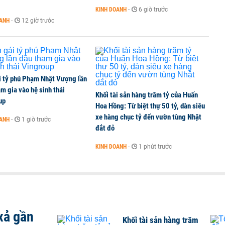
KINH DOANH
-
6 giờ trước
OANH
-
12 giờ trước
i tỷ phú Phạm Nhật Vượng lần
m gia vào hệ sinh thái
Khối tài sản hàng trăm tỷ của Huấn
up
Hoa Hồng: Từ biệt thự 50 tỷ, dàn siêu
xe hàng chục tỷ đến vườn tùng Nhật
OANH
-
1 giờ trước
đắt đỏ
KINH DOANH
-
1 phút trước
xả gần
Khối tài sản hàng trăm