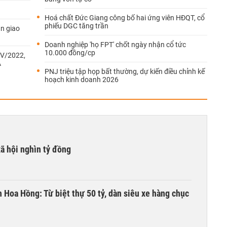
Hoá chất Đức Giang công bố hai ứng viên HĐQT, cổ
phiếu DGC tăng trần
àn giao
Doanh nghiệp 'họ FPT' chốt ngày nhận cổ tức
10.000 đồng/cp
IV/2022,
A
PNJ triệu tập họp bất thường, dự kiến điều chỉnh kế
hoạch kinh doanh 2026
xã hội nghìn tỷ đồng
n Hoa Hồng: Từ biệt thự 50 tỷ, dàn siêu xe hàng chục