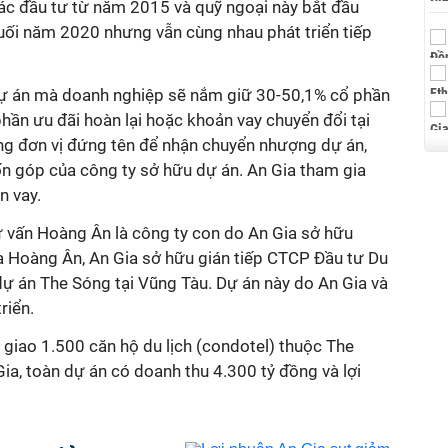
ác đầu tư từ năm 2015 và quỹ ngoại này bắt đầu
cuối năm 2020 nhưng vẫn cùng nhau phát triển tiếp
 dự án mà doanh nghiệp sẽ nắm giữ 30-50,1% cổ phần
hần ưu đãi hoàn lại hoặc khoản vay chuyển đổi tại
ng đơn vị đứng tên để nhận chuyển nhượng dự án,
 góp của công ty sở hữu dự án. An Gia tham gia
n vay.
 vấn Hoàng Ân là công ty con do An Gia sở hữu
 Hoàng Ân, An Gia sở hữu gián tiếp CTCP Đầu tư Du
dự án The Sóng tại Vũng Tàu. Dự án này do An Gia và
riển.
 giao 1.500 căn hộ du lịch (condotel) thuộc The
ia, toàn dự án có doanh thu 4.300 tỷ đồng và lợi
.