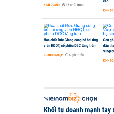
cấp
KINH DOANH
-
36 phút trước
KINH D
Hoá chất Đức Giang công bố hai ứng
Con gá
viên HĐQT, cổ phiếu DGC tăng trần
đầu tha
Vingro
DOANH NGHIỆP
-
6 giờ trước
KINH D
Khối tự doanh mạnh tay 