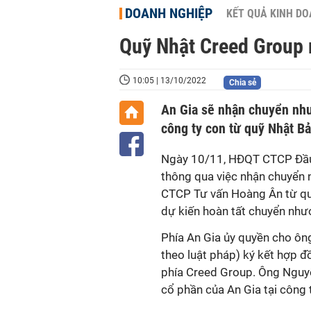
DOANH NGHIỆP
KẾT QUẢ KINH D
Quỹ Nhật Creed Group 
10:05 | 13/10/2022
Chia sẻ
An Gia sẽ nhận chuyển nhượ
công ty con từ quỹ Nhật B
Ngày 10/11, HĐQT CTCP Đầu 
thông qua việc nhận chuyển n
CTCP Tư vấn Hoàng Ân từ qu
dự kiến hoàn tất chuyển nh
Phía An Gia ủy quyền cho ôn
theo luật pháp) ký kết hợp đ
phía Creed Group. Ông Nguy
cổ phần của An Gia tại công