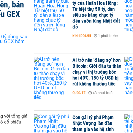
iên, bán
tỷ của Huấn Hoa Hồng:
Từ biệt thự 50 tỷ, dàn
ếu GEX
siêu xe hàng chục tỷ
đến vườn tùng Nhật đắt
đỏ
KINH DOANH
-
1 phút trước
AI trở nên 'đáng sợ' hơn
Bitcoin: Giới đầu tư tháo
chạy vì thị trường bốc
hơi 40%, 150 tỷ USD bị
rút không thương tiếc
QUỐC TẾ
-
43 phút trước
g với tổng giá
Con gái tỷ phú Phạm
đó cổ phiếu
Nhật Vượng lần đầu
tham gia vào hệ sinh