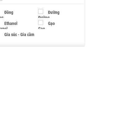
Đồng
Đường
Ethanol
Gạo
Gia súc - Gia cầm
Giấy
Gỗ
Hạt điều
Hồ tiêu - Hạt tiêu
Khí đốt
Kim loại khác
Mắc ca
Muối
Ngũ cốc
Nhựa - Hạt nhựa
Palladium
Phân bón