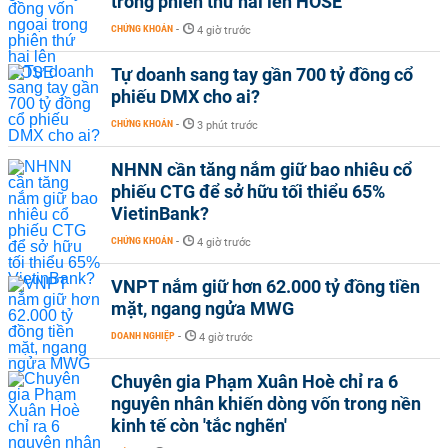
trong phiên thứ hai lên HOSE
CHỨNG KHOÁN
-
4 giờ trước
Tự doanh sang tay gần 700 tỷ đồng cổ
phiếu DMX cho ai?
CHỨNG KHOÁN
-
3 phút trước
NHNN cần tăng nắm giữ bao nhiêu cổ
phiếu CTG để sở hữu tối thiểu 65%
VietinBank?
CHỨNG KHOÁN
-
4 giờ trước
VNPT nắm giữ hơn 62.000 tỷ đồng tiền
mặt, ngang ngửa MWG
DOANH NGHIỆP
-
4 giờ trước
Chuyên gia Phạm Xuân Hoè chỉ ra 6
nguyên nhân khiến dòng vốn trong nền
kinh tế còn 'tắc nghẽn'