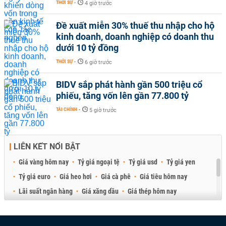
THỜI SỰ
-
4 giờ trước
Đề xuất miễn 30% thuế thu nhập cho hộ
kinh doanh, doanh nghiệp có doanh thu
dưới 10 tỷ đồng
THỜI SỰ
-
6 giờ trước
BIDV sắp phát hành gần 500 triệu cổ
phiếu, tăng vốn lên gần 77.800 tỷ
TÀI CHÍNH
-
5 giờ trước
LIÊN KẾT NỔI BẬT
Giá vàng hôm nay
Tỷ giá ngoại tệ
Tỷ giá usd
Tỷ giá yen
Tỷ giá euro
Giá heo hơi
Giá cà phê
Giá tiêu hôm nay
Lãi suất ngân hàng
Giá xăng dầu
Giá thép hôm nay
Giá sầu riêng
Giá thịt heo
Giá gạo
Giá cao su
Best Retail Brokers
Diễn đàn đầu tư Việt Nam 2026