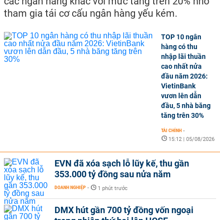
các ngân hàng khác với mức tăng trên 20% nhờ
tham gia tái cơ cấu ngân hàng yếu kém.
TOP 10 ngân
hàng có thu
nhập lãi thuần
cao nhất nửa
đầu năm 2026:
VietinBank
vươn lên dẫn
đầu, 5 nhà băng
tăng trên 30%
TÀI CHÍNH
-
15:12 | 05/08/2026
EVN đã xóa sạch lỗ lũy kế, thu gần
353.000 tỷ đồng sau nửa năm
DOANH NGHIỆP
-
1 phút trước
DMX hút gần 700 tỷ đồng vốn ngoại