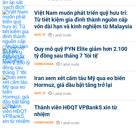
Việt Nam muốn phát triển quỹ hưu trí:
Từ tiết kiệm gia đình thành nguồn cấp
vốn dài hạn và kinh nghiệm từ Malaysia
QUỐC TẾ
-
1 phút trước
Quy mô quỹ PYN Elite giảm hơn 2.100
tỷ đồng sau tháng 7 ‘tồi tệ’
CHỨNG KHOÁN
-
1 phút trước
Iran xem xét cấm tàu Mỹ qua eo biển
Hormuz, giá dầu bật tăng trở lại
QUỐC TẾ
-
1 phút trước
Thành viên HĐQT VPBankS xin từ
nhiệm
CHỨNG KHOÁN
-
1 phút trước