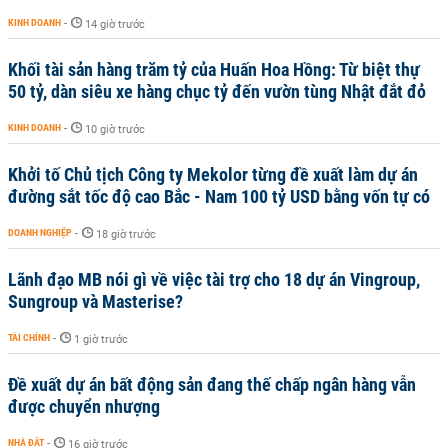
KINH DOANH
-
14 giờ trước
Khối tài sản hàng trăm tỷ của Huấn Hoa Hồng: Từ biệt thự
50 tỷ, dàn siêu xe hàng chục tỷ đến vườn tùng Nhật đắt đỏ
KINH DOANH
-
10 giờ trước
Khởi tố Chủ tịch Công ty Mekolor từng đề xuất làm dự án
đường sắt tốc độ cao Bắc - Nam 100 tỷ USD bằng vốn tự có
DOANH NGHIỆP
-
18 giờ trước
Lãnh đạo MB nói gì về việc tài trợ cho 18 dự án Vingroup,
Sungroup và Masterise?
TÀI CHÍNH
-
1 giờ trước
Đề xuất dự án bất động sản đang thế chấp ngân hàng vẫn
được chuyển nhượng
NHÀ ĐẤT
-
16 giờ trước