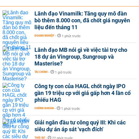
Lãnh đạo Vinamilk: Tăng quy mô đàn
bò thêm 8.000 con, đã chốt giá nguyên
liệu đến tháng 11
DOANH NGHIỆP
-
1 phút trước
Lãnh đạo MB nói gì về việc tài trợ cho
18 dự án Vingroup, Sungroup và
Masterise?
TÀI CHÍNH
-
1 giờ trước
Công ty con của HAGL chốt ngày IPO
gần 19 triệu cp với giá gấp hơn 4 lần cổ
phiếu HAG
CHỨNG KHOÁN
-
1 phút trước
Giải ngân đầu tư công quý III: Khi các
siêu dự án áp sát 'vạch đích'
THỜI SỰ
-
22 phút trước