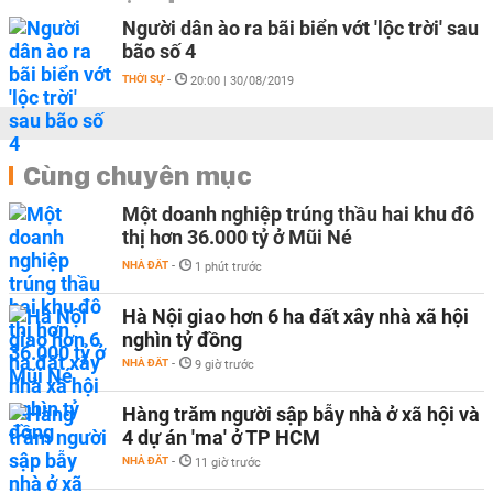
Người dân ào ra bãi biển vớt 'lộc trời' sau
bão số 4
THỜI SỰ
-
20:00 | 30/08/2019
Cùng chuyên mục
Một doanh nghiệp trúng thầu hai khu đô
thị hơn 36.000 tỷ ở Mũi Né
NHÀ ĐẤT
-
1 phút trước
Hà Nội giao hơn 6 ha đất xây nhà xã hội
nghìn tỷ đồng
NHÀ ĐẤT
-
9 giờ trước
Hàng trăm người sập bẫy nhà ở xã hội và
4 dự án 'ma' ở TP HCM
NHÀ ĐẤT
-
11 giờ trước