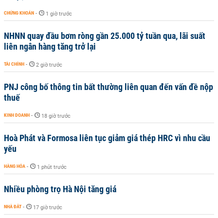
CHỨNG KHOÁN
-
1 giờ trước
NHNN quay đầu bơm ròng gần 25.000 tỷ tuần qua, lãi suất
liên ngân hàng tăng trở lại
TÀI CHÍNH
-
2 giờ trước
PNJ công bố thông tin bất thường liên quan đến vấn đề nộp
thuế
KINH DOANH
-
18 giờ trước
Hoà Phát và Formosa liên tục giảm giá thép HRC vì nhu cầu
yếu
HÀNG HÓA
-
1 phút trước
Nhiều phòng trọ Hà Nội tăng giá
NHÀ ĐẤT
-
17 giờ trước