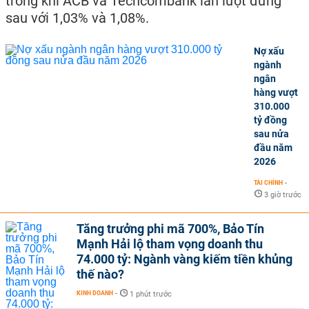
trong khi ACB và Techcombank lần lượt đứng
sau với 1,03% và 1,08%.
Nợ xấu
ngành
ngân
hàng vượt
310.000
tỷ đồng
sau nửa
đầu năm
2026
TÀI CHÍNH
-
3 giờ trước
Tăng trưởng phi mã 700%, Bảo Tín
Mạnh Hải lộ tham vọng doanh thu
74.000 tỷ: Ngành vàng kiếm tiền khủng
thế nào?
KINH DOANH
-
1 phút trước