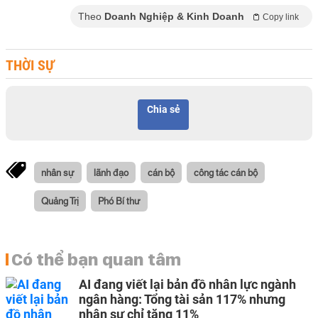
Theo
Doanh Nghiệp & Kinh Doanh
Copy link
THỜI SỰ
Chia sẻ
nhân sự
lãnh đạo
cán bộ
công tác cán bộ
Quảng Trị
Phó Bí thư
Có thể bạn quan tâm
AI đang viết lại bản đồ nhân lực ngành
ngân hàng: Tổng tài sản 117% nhưng
nhân sự chỉ tăng 11%