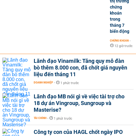
thị trường
chứng
khoán
trong
tháng 7
biến động
CHỨNG KHOÁN
-
12 giờ trước
Lãnh đạo Vinamilk: Tăng quy mô đàn
bò thêm 8.000 con, đã chốt giá nguyên
liệu đến tháng 11
DOANH NGHIỆP
-
1 phút trước
Lãnh đạo MB nói gì về việc tài trợ cho
18 dự án Vingroup, Sungroup và
Masterise?
TÀI CHÍNH
-
1 phút trước
Công ty con của HAGL chốt ngày IPO