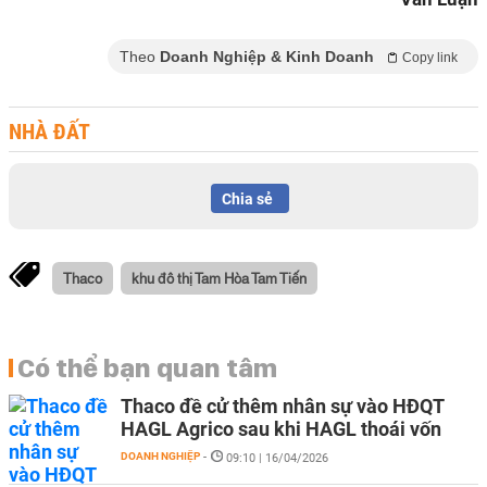
Theo
Doanh Nghiệp & Kinh Doanh
Copy link
NHÀ ĐẤT
Chia sẻ
Thaco
khu đô thị Tam Hòa Tam Tiến
Có thể bạn quan tâm
Thaco đề cử thêm nhân sự vào HĐQT
HAGL Agrico sau khi HAGL thoái vốn
DOANH NGHIỆP
-
09:10 | 16/04/2026