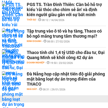
PGS TS. Trần Đình Thiên: Cần bỏ hỗ trợ
kiểu 'rải thóc cho chim sẻ ăn' và định
kiến người giàu gắn với sự bất minh
THỜI SỰ
-
08:12 | 14/04/2026
Tập trung vào ô tô và hạ tầng, Thaco có
bỏ ngỏ mảng trung tâm thương mại?
KINH DOANH
-
08:00 | 27/02/2026
Thaco tính chi 1,4 tỷ USD cho đầu tư, Đại
Quang Minh sẽ khởi công 42 dự án
DOANH NGHIỆP
-
19:50 | 23/02/2026
Đà Nẵng họp cập nhật tiến độ giải phóng
mặt bằng loạt dự án trọng điểm của
THACO
NHÀ ĐẤT
-
08:31 | 29/01/2026