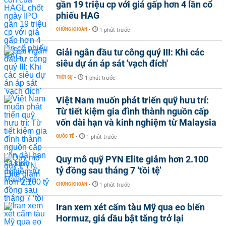
gần 19 triệu cp với giá gấp hơn 4 lần cổ
phiếu HAG
CHỨNG KHOÁN
-
1 phút trước
Giải ngân đầu tư công quý III: Khi các
siêu dự án áp sát 'vạch đích'
THỜI SỰ
-
1 phút trước
Việt Nam muốn phát triển quỹ hưu trí:
Từ tiết kiệm gia đình thành nguồn cấp
vốn dài hạn và kinh nghiệm từ Malaysia
QUỐC TẾ
-
1 phút trước
Quy mô quỹ PYN Elite giảm hơn 2.100
tỷ đồng sau tháng 7 ‘tồi tệ’
CHỨNG KHOÁN
-
1 phút trước
Iran xem xét cấm tàu Mỹ qua eo biển
Hormuz, giá dầu bật tăng trở lại