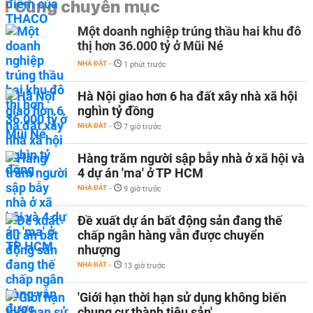
Cùng chuyên mục
Một doanh nghiệp trúng thầu hai khu đô
thị hơn 36.000 tỷ ở Mũi Né
NHÀ ĐẤT
-
1 phút trước
Hà Nội giao hơn 6 ha đất xây nhà xã hội
nghìn tỷ đồng
NHÀ ĐẤT
-
7 giờ trước
Hàng trăm người sập bẫy nhà ở xã hội và
4 dự án 'ma' ở TP HCM
NHÀ ĐẤT
-
9 giờ trước
Đề xuất dự án bất động sản đang thế
chấp ngân hàng vẫn được chuyển
nhượng
NHÀ ĐẤT
-
13 giờ trước
'Giới hạn thời hạn sử dụng không biến
chung cư thành tiêu sản'