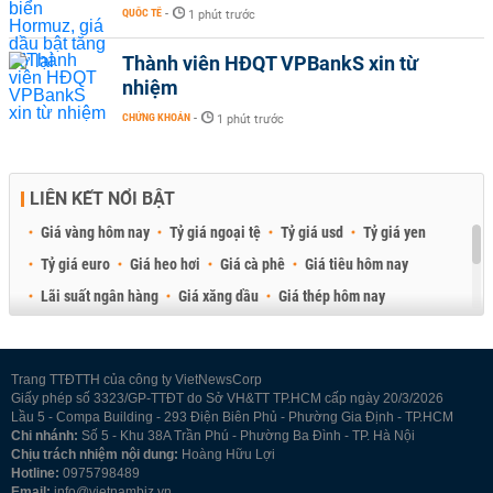
QUỐC TẾ
-
1 phút trước
Thành viên HĐQT VPBankS xin từ
nhiệm
CHỨNG KHOÁN
-
1 phút trước
LIÊN KẾT NỔI BẬT
Giá vàng hôm nay
Tỷ giá ngoại tệ
Tỷ giá usd
Tỷ giá yen
Tỷ giá euro
Giá heo hơi
Giá cà phê
Giá tiêu hôm nay
Lãi suất ngân hàng
Giá xăng dầu
Giá thép hôm nay
Giá sầu riêng
Giá thịt heo
Giá gạo
Giá cao su
Best Retail Brokers
Diễn đàn đầu tư Việt Nam 2026
Trang TTĐTTH của công ty VietNewsCorp
Giấy phép số 3323/GP-TTĐT do Sở VH&TT TP.HCM cấp ngày 20/3/2026
Lầu 5 - Compa Building - 293 Điện Biên Phủ - Phường Gia Định - TP.HCM
Chi nhánh:
Số 5 - Khu 38A Trần Phú - Phường Ba Đình - TP. Hà Nội
Chịu trách nhiệm nội dung:
Hoàng Hữu Lợi
Hotline:
0975798489
Email:
info@vietnambiz.vn