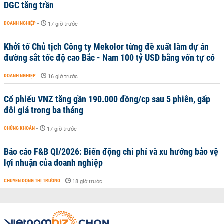
DGC tăng trần
DOANH NGHIỆP
-
17 giờ trước
Khởi tố Chủ tịch Công ty Mekolor từng đề xuất làm dự án
đường sắt tốc độ cao Bắc - Nam 100 tỷ USD bằng vốn tự có
DOANH NGHIỆP
-
16 giờ trước
Cổ phiếu VNZ tăng gần 190.000 đồng/cp sau 5 phiên, gấp
đôi giá trong ba tháng
CHỨNG KHOÁN
-
17 giờ trước
Báo cáo F&B QI/2026: Biến động chi phí và xu hướng bảo vệ
lợi nhuận của doanh nghiệp
CHUYỂN ĐỘNG THỊ TRƯỜNG
-
18 giờ trước