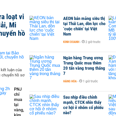
a loạt vi
AEON bán mảng siêu thị
ải, Mi
tại Thái Lan, dồn lực cho
‘cuộc chiến’ tại Việt
chuyển hồ
Nam
KINH DOANH
-
2 giờ trước
Ngân hàng Trung ương
Trung Quốc mua thêm
20 tấn vàng trong tháng
 kết luận của
7
c chuyển hồ sơ
HÀNG HÓA
-
1 giờ trước
PNJ
chỉ
Sau nhịp điều chỉnh
mua
mạnh, CTCK nhìn thấy
lại
cơ hội ở nhóm cổ phiếu
vàng,
nào?
kim