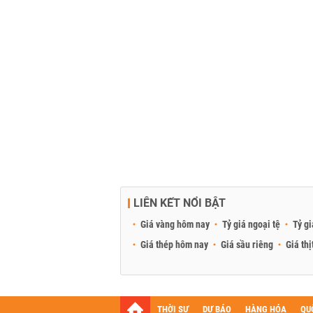
LIÊN KẾT NỔI BẬT
Giá vàng hôm nay
Tỷ giá ngoại tệ
Tỷ gi
Giá thép hôm nay
Giá sầu riêng
Giá thị
THỜI SỰ
DỰ BÁO
HÀNG HÓA
QU