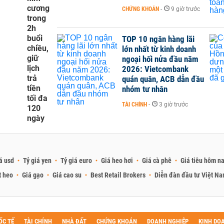
cương
CHỨNG KHOÁN
-
9 giờ trước
trong
2h
buổi
TOP 10 ngân hàng lãi
chiều,
lớn nhất từ kinh doanh
giữ
ngoại hối nửa đầu năm
lịch
2026: Vietcombank
trả
quán quân, ACB dẫn đầu
tiền
nhóm tư nhân
tối đa
TÀI CHÍNH
-
3 giờ trước
120
ngày
á usd
Tỷ giá yen
Tỷ giá euro
Giá heo hơi
Giá cà phê
Giá tiêu hôm n
t heo
Giá gạo
Giá cao su
Best Retail Brokers
Diễn đàn đầu tư Việt N
ỐC TẾ
TÀI CHÍNH
NHÀ ĐẤT
CHỨNG KHOÁN
DOANH NGHIỆP
KINH DO