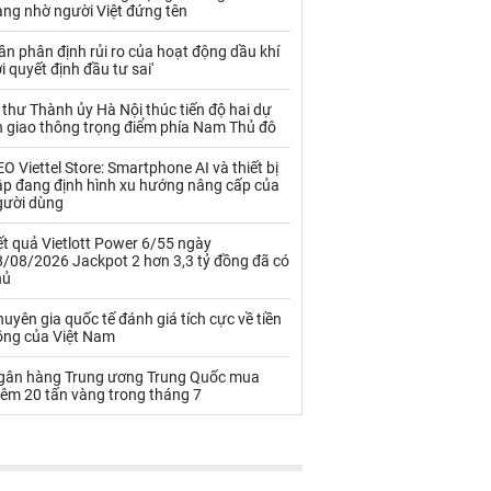
Palladium
Phân bón
àng nhờ người Việt đứng tên
Rau - Củ -Quả
Sắt thép
ần phân định rủi ro của hoạt động dầu khí
i quyết định đầu tư sai'
Sữa
 thư Thành ủy Hà Nội thúc tiến độ hai dự
n giao thông trọng điểm phía Nam Thủ đô
Than
Thức ăn chăn nuôi
O Viettel Store: Smartphone AI và thiết bị
ập đang định hình xu hướng nâng cấp của
Thủy hải sản khác
Tôm
gười dùng
Vàng
t quả Vietlott Power 6/55 ngày
8/08/2026 Jackpot 2 hơn 3,3 tỷ đồng đã có
hủ
VLXD khác
Xăng dầu
uyên gia quốc tế đánh giá tích cực về tiền
Xi măng - Clynker
ồng của Việt Nam
gân hàng Trung ương Trung Quốc mua
hêm 20 tấn vàng trong tháng 7