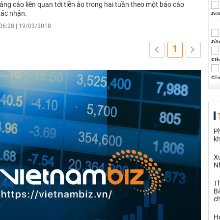
ng cáo liên quan tới tiền ảo trong hai tuần theo một báo cáo
xác nhận.
06:28 | 19/03/2018
1
P
k
X
N
Th
Bả
c
H