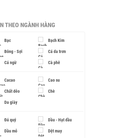
IN THEO NGÀNH HÀNG
Bạc
Bạch Kim
Bông - Sợi
Cá da trơn
Cá ngừ
Cà phê
Cacao
Cao su
Chất dẻo
Chè
Da giày
Đá quý
Dầu - Hạt dầu
Dầu mỏ
Dệt may