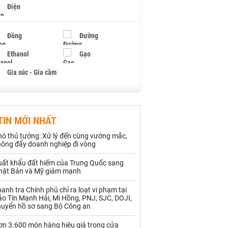
Điện
Đồng
Đường
Ethanol
Gạo
Gia súc - Gia cầm
Giấy
Gỗ
TIN MỚI NHẤT
Hạt điều
Hồ tiêu - Hạt tiêu
hó thủ tướng: Xử lý đến cùng vướng mắc,
Khí đốt
hông đẩy doanh nghiệp đi vòng
uất khẩu đất hiếm của Trung Quốc sang
Kim loại khác
Mắc ca
hật Bản và Mỹ giảm mạnh
Muối
Ngũ cốc
anh tra Chính phủ chỉ ra loạt vi phạm tại
o Tín Mạnh Hải, Mi Hồng, PNJ, SJC, DOJI,
Nhựa - Hạt nhựa
huyển hồ sơ sang Bộ Công an
ơn 3.600 món hàng hiệu giả trong cửa