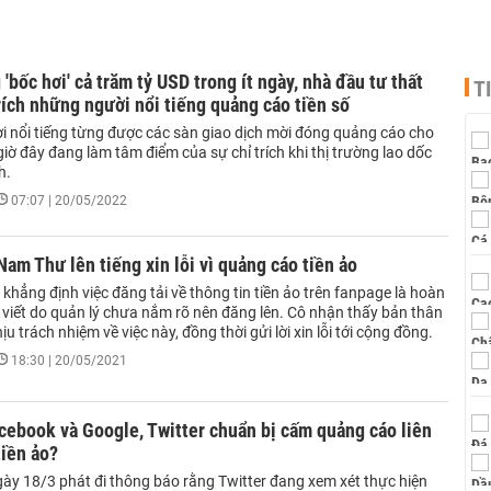
 'bốc hơi' cả trăm tỷ USD trong ít ngày, nhà đầu tư thất
T
rích những người nổi tiếng quảng cáo tiền số
 nổi tiếng từng được các sàn giao dịch mời đóng quảng cáo cho
 giờ đây đang làm tâm điểm của sự chỉ trích khi thị trường lao dốc
h.
07:07 | 20/05/2022
Nam Thư lên tiếng xin lỗi vì quảng cáo tiền ảo
 khẳng định việc đăng tải về thông tin tiền ảo trên fanpage là hoàn
i viết do quản lý chưa nắm rõ nên đăng lên. Cô nhận thấy bản thân
u trách nhiệm về việc này, đồng thời gửi lời xin lỗi tới cộng đồng.
18:30 | 20/05/2021
cebook và Google, Twitter chuẩn bị cấm quảng cáo liên
iền ảo?
ày 18/3 phát đi thông báo rằng Twitter đang xem xét thực hiện