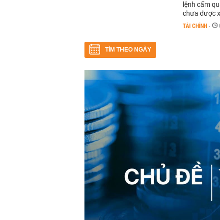
lệnh cấm quả
chưa được 
TÀI CHÍNH
-
TÌM THEO NGÀY