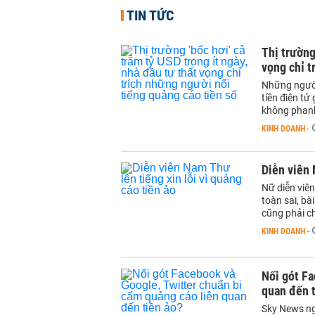
TIN TỨC
Thị trường
vọng chỉ t
Những người
tiền điện tử
không phan
KINH DOANH
-
Diễn viên 
Nữ diễn viên
toàn sai, bà
cũng phải chị
KINH DOANH
-
Nối gót Fa
quan đến t
Sky News ng