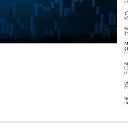
h
'C
vớ
Bí
á
CE
g
n
Kế
0
c
Ch
đ
N
t