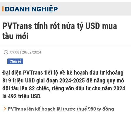
DOANH NGHIỆP
PVTrans tính rót nửa tỷ USD mua
tàu mới
09:08 | 28/02/2024
Chia sẻ
Đại diện PVTrans tiết lộ về kế hoạch đầu tư khoảng
819 triệu USD giai đoạn 2024-2025 để nâng quy mô
đội tàu lên 82 chiếc, riêng vốn đầu tư cho năm 2024
là 492 triệu USD.
PVTrans lên kế hoạch lãi trước thuế 950 tỷ đồng