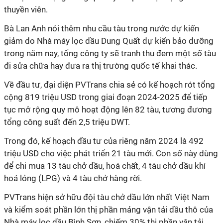
thuyền viên.
Bà Lan Anh nói thêm nhu cầu tàu trong nước dự kiến
giảm do Nhà máy lọc dầu Dung Quất dự kiến bảo dưỡng
trong năm nay, tổng công ty sẽ tranh thu đem một số tàu
đi sửa chữa hay đưa ra thị trường quốc tế khai thác.
Về đầu tư, đại diện PVTrans chia sẻ có kế hoạch rót tổng
cộng 819 triệu USD trong
giai đoạn 2024-2025 để tiếp
tục mở rộng quy mô hoạt động lên
82 tàu, tương đương
tổng công suất đến 2,5 triệu DWT.
Trong đó, kế hoạch đầu tư của riêng năm 2024 là 492
triệu USD cho việc phát triển 21 tàu mới. Con số này dùng
để chi mua
13 tàu chở dầu, hoá chất, 4 tàu chở dầu khí
hoá lỏng (LPG) và 4 tàu chở hàng rời.
PVTrans hiện sở hữu đội tàu chở dầu lớn nhất Việt Nam
và kiểm soát phần lớn thị phần mảng vận tải dầu thô của
Nhà máy lọc dầu Bình Sơn, chiếm 30% thị phần vận tải