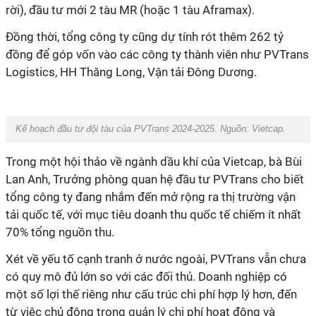
rời), đầu tư mới 2 tàu MR (hoặc 1 tàu Aframax).
Đồng thời, tổng công ty cũng dự tính rót thêm 262 tỷ
đồng để góp vốn vào các công ty thành viên như PVTrans
Logistics, HH Thăng Long, Vận tải Đông Dương.
Kế hoạch đầu tư đội tàu của PVTrans 2024-2025. Nguồn:
Vietcap.
Trong một hội thảo về ngành dầu khí của Vietcap, bà Bùi
Lan Anh, Trưởng phòng quan hệ đầu tư PVTrans cho biết
tổng công ty đang nhắm đến mở rộng ra thị trường vận
tải quốc tế, với mục tiêu doanh thu quốc tế
chiếm
ít
nhất
70
%
tổng nguồn thu.
Xét về yếu tố cạnh tranh ở nước ngoài, PVTrans vẫn chưa
có quy mô đủ lớn so với các đối thủ. Doanh nghiệp có
một số lợi thế riêng như cấu trúc chi phí hợp lý hơn, đến
từ việc chủ động trong quản lý chi phí hoạt động và