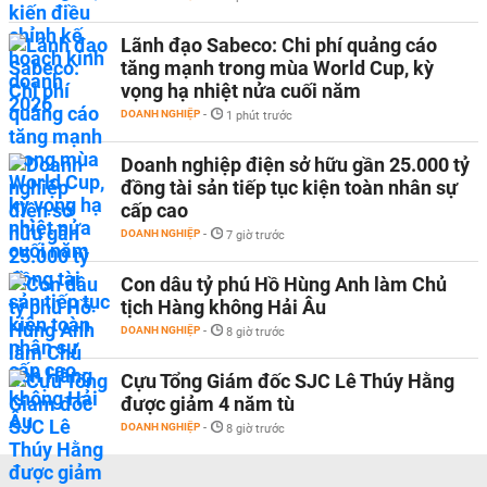
Lãnh đạo Sabeco: Chi phí quảng cáo
tăng mạnh trong mùa World Cup, kỳ
vọng hạ nhiệt nửa cuối năm
DOANH NGHIỆP
-
1 phút trước
Doanh nghiệp điện sở hữu gần 25.000 tỷ
đồng tài sản tiếp tục kiện toàn nhân sự
cấp cao
DOANH NGHIỆP
-
7 giờ trước
Con dâu tỷ phú Hồ Hùng Anh làm Chủ
tịch Hàng không Hải Âu
DOANH NGHIỆP
-
8 giờ trước
Cựu Tổng Giám đốc SJC Lê Thúy Hằng
được giảm 4 năm tù
DOANH NGHIỆP
-
8 giờ trước