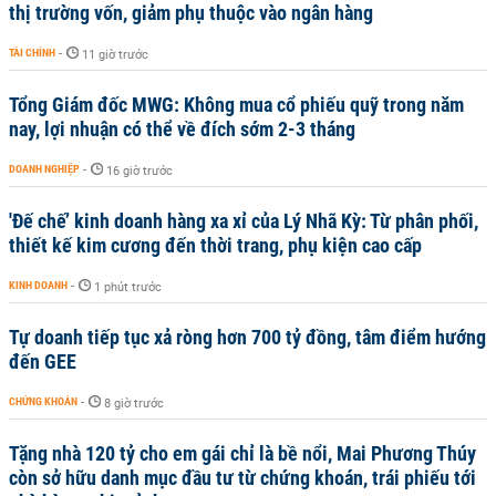
thị trường vốn, giảm phụ thuộc vào ngân hàng
TÀI CHÍNH
-
11 giờ trước
Tổng Giám đốc MWG: Không mua cổ phiếu quỹ trong năm
nay, lợi nhuận có thể về đích sớm 2-3 tháng
DOANH NGHIỆP
-
16 giờ trước
'Đế chế’ kinh doanh hàng xa xỉ của Lý Nhã Kỳ: Từ phân phối,
thiết kế kim cương đến thời trang, phụ kiện cao cấp
KINH DOANH
-
1 phút trước
Tự doanh tiếp tục xả ròng hơn 700 tỷ đồng, tâm điểm hướng
đến GEE
CHỨNG KHOÁN
-
8 giờ trước
Tặng nhà 120 tỷ cho em gái chỉ là bề nổi, Mai Phương Thúy
còn sở hữu danh mục đầu tư từ chứng khoán, trái phiếu tới