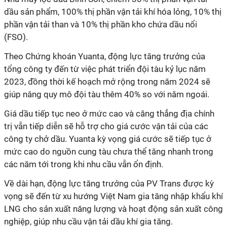
dầu sản phẩm, 100% thị phần vận tải khí hóa lỏng, 10% thị
phần vận tải than và 10% thị phần kho chứa dầu nổi
(FSO).
Theo Chứng khoán Yuanta, động lực tăng trưởng của
tổng công ty đến từ việc phát triển đội tàu kỷ lục năm
2023, đồng thời kế hoạch mở rộng trong năm 2024 sẽ
giúp nâng quy mô đội tàu thêm 40% so với năm ngoái.
Giá dầu
tiếp
tục
neo
ở
mức
cao
và
căng
thẳng
địa chính
trị
vẫn
tiếp
diễn
sẽ
hỗ
trợ
cho
giá
cước
vận
tải của các
công ty chở dầu. Yuanta
kỳ
vọng
giá
cước
sẽ
tiếp
tục
ở
mức
cao
do
nguồn
cung
tàu
chưa
thể
tăng nhanh
trong
các
năm
tới
trong
khi
nhu
cầu
vẫn
ổn
định.
Về dài hạn, động lực tăng trưởng của PV Trans được kỳ
vọng sẽ đến từ xu hướng Việt Nam gia tăng nhập khẩu khí
LNG cho sản xuất năng lượng và hoạt động sản xuất công
nghiệp, giúp nhu cầu vận tải dầu khí gia tăng.