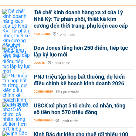
'Đế chế’ kinh doanh hàng xa xỉ của Lý
Nhã Kỳ: Từ phân phối, thiết kế kim
cương đến thời trang, phụ kiện cao cấp
KINH DOANH
-
1 phút trước
Dow Jones tăng hơn 250 điểm, tiếp tục
lập kỷ lục mới
QUỐC TẾ
-
1 phút trước
PNJ triệu tập họp bất thường, dự kiến
điều chỉnh kế hoạch kinh doanh 2026
DOANH NGHIỆP
-
1 phút trước
UBCK xử phạt 5 tổ chức, cá nhân, tổng
số tiền hơn 570 triệu đồng
CHỨNG KHOÁN
-
1 phút trước
Kinh Bắc dự kiến cho thuê tối thiểu 100