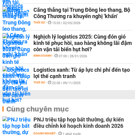
Căng thẳng tại Trung Đông leo thang, Bộ
Công Thương ra khuyến nghị 'khẩn'
THỜI SỰ
-
15:03 | 02/03/2026
Nghịch lý logistics 2025: Cùng đón gió
kinh tế phục hồi, sao hàng không lãi đậm
còn vận tải biển hụt hơi?
KINH DOANH
-
07:00 | 28/01/2026
Logistics xanh: Từ áp lực chi phí đến tạo
lợi thế cạnh tranh
THỜI SỰ
-
22:00 | 09/11/2025
Cùng chuyên mục
PNJ triệu tập họp bất thường, dự kiến
điều chỉnh kế hoạch kinh doanh 2026
DOANH NGHIỆP
-
1 phút trước