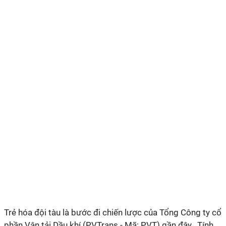
Trẻ hóa đội tàu là bước đi chiến lược của Tổng Công ty cổ
phần Vận tải Dầu khí (PVTrans - Mã: PVT) gần đây. Tính