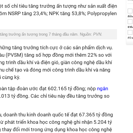
t số chỉ tiêu tăng trưởng ấn tượng như sản xuất điện
gồm NSRP tăng 23,4%; NPK tăng 53,8%; Polypropylen
 tăng trưởng ấn tượng trong 7 tháng đầu năm. Nguồn:
PVN.
hững tăng trưởng tích cực ở các sản phẩm dịch vụ.
tàu (PVSM) tăng số hợp đồng mới thêm 22% so với
g trình dầu khí và điện gió, giàn công nghệ dầu khí
hu chế tạo và đóng mới công trình dầu khí và năng
i cùng kỳ.
 toàn tập đoàn ước đạt 602.165 tỷ đồng; nộp
ngân
013 tỷ đồng. Các chỉ tiêu này đều tăng trưởng so
u, doanh thu kinh doanh quốc tế đạt 67.365 tỷ đồng
ừ phát triển khoa học công nghệ
ghi nhận 5.204 tỷ
 thay đổi mới trong ứng dụng khoa học công nghệ