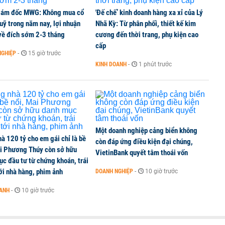
iám đốc MWG: Không mua cổ
'Đế chế’ kinh doanh hàng xa xỉ của Lý
uỹ trong năm nay, lợi nhuận
Nhã Kỳ: Từ phân phối, thiết kế kim
0 triệu/ngày dễ dàng qua quét mã QR trên ứng dụng
về đích sớm 2-3 tháng
cương đến thời trang, phụ kiện cao
cấp
NGHIỆP
-
15 giờ trước
KINH DOANH
-
1 phút trước
t xuất khẩu drone và trừng phạt doanh nghiệp Mỹ
Một doanh nghiệp cảng biển không
à 120 tỷ cho em gái chỉ là bề
còn đáp ứng điều kiện đại chúng,
ai Phương Thúy còn sở hữu
VietinBank quyết tâm thoái vốn
c đầu tư từ chứng khoán, trái
ới nhà hàng, phim ảnh
DOANH NGHIỆP
-
10 giờ trước
OANH
-
10 giờ trước