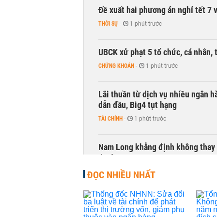
Đề xuất hai phương án nghỉ tết 7 v
THỜI SỰ
-
1 phút trước
UBCK xử phạt 5 tổ chức, cá nhân, 
CHỨNG KHOÁN
-
1 phút trước
Lãi thuần từ dịch vụ nhiều ngân 
dẫn đầu, Big4 tụt hạng
TÀI CHÍNH
-
1 phút trước
Nam Long khẳng định không thay đ
dự án
NHÀ ĐẤT
-
1 phút trước
ĐỌC NHIỀU NHẤT
Sacombank thay đổi địa điểm trụ 
CHUYỂN ĐỘNG THỊ TRƯỜNG
-
1 phút trước