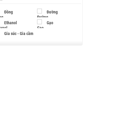
Đồng
Đường
Ethanol
Gạo
Gia súc - Gia cầm
Giấy
Gỗ
Hạt điều
Hồ tiêu - Hạt tiêu
Khí đốt
Kim loại khác
Mắc ca
Muối
Ngũ cốc
Nhựa - Hạt nhựa
Palladium
Phân bón