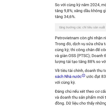
So với cùng kỳ năm 2024, mộ
tăng 9,8%; xăng dầu không 
tăng 34,6%.
tăng trưởng các chỉ tiêu sản xuất
Petrovietnam còn ghi nhận n
Trong đó, dịch vụ sửa chữa 
cùng kỳ; thi công chân đế côn
và giàn OSS (PTSC); Doanh t
lượng tái tạo tăng 88% so vớ
Về tiêu tài chính, doanh thu
sách Nhà nước
ước đạt 83.
với cùng kỳ.
Đáng chú nếu xét theo cơ cấ
và d
oanh thu sản phẩm mới t
đồng. Dữ liệu cho thấy
những