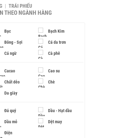
G
TRÁI PHIẾU
IN THEO NGÀNH HÀNG
Bạc
Bạch Kim
Bông - Sợi
Cá da trơn
Cá ngừ
Cà phê
Cacao
Cao su
Chất dẻo
Chè
Da giày
Đá quý
Dầu - Hạt dầu
Dầu mỏ
Dệt may
Điện