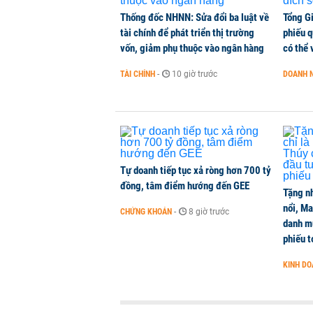
Thống đốc NHNN: Sửa đổi ba luật về
Tổng G
tài chính để phát triển thị trường
phiếu q
Doanh nghiệp rút tiền mặt đến 30
vốn, giảm phụ thuộc vào ngân hàng
có thể 
TPBank Biz
TÀI CHÍNH
-
1 phút trước
TÀI CHÍNH
-
10 giờ trước
DOANH 
Trung Quốc tung đòn đáp trả, siế
QUỐC TẾ
-
1 phút trước
Tự doanh tiếp tục xả ròng hơn 700 tỷ
đồng, tâm điểm hướng đến GEE
Tặng nh
nổi, M
CHỨNG KHOÁN
-
8 giờ trước
danh mụ
phiếu t
KINH D