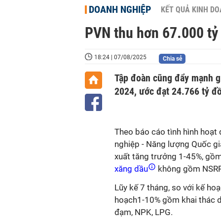
DOANH NGHIỆP
KẾT QUẢ KINH D
PVN thu hơn 67.000 tỷ
18:24 | 07/08/2025
Chia sẻ
Tập đoàn cũng đẩy mạnh giá
2024, ước đạt 24.766 tỷ đ
Theo báo cáo tình hình hoạt
nghiệp - Năng lượng Quốc gi
xuất tăng trưởng 1-45%, gồm
xăng dầu
không gồm NSRP,
Lũy kế 7 tháng, so với kế hoạ
hoạch1-10% gồm khai thác d
đạm, NPK, LPG.