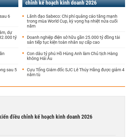
chỉnh kế hoạch kinh doanh 2026
 sau 6
Lãnh đạo Sabeco: Chi phí quảng cáo tăng mạnh
trong mùa World Cup, kỳ vọng hạ nhiệt nửa cuối
năm
ăm, dự
32.000 tỷ
Doanh nghiệp điện sở hữu gần 25.000 tỷ đồng tài
sản tiếp tục kiện toàn nhân sự cấp cao
gần
Con dâu tỷ phú Hồ Hùng Anh làm Chủ tịch Hàng
không Hải Âu
ồng sau 5
Cựu Tổng Giám đốc SJC Lê Thúy Hằng được giảm 4
năm tù
 kiến điều chỉnh kế hoạch kinh doanh 2026