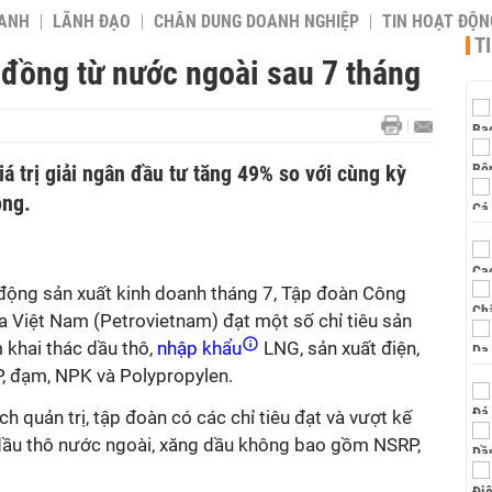
OANH
LÃNH ĐẠO
CHÂN DUNG DOANH NGHIỆP
TIN HOẠT ĐỘN
T
 đồng từ nước ngoài sau 7 tháng
 trị giải ngân đầu tư tăng 49% so với cùng kỳ
ồng.
 động sản xuất kinh doanh tháng 7, Tập đoàn Công
a Việt Nam (Petrovietnam) đạt một số chỉ tiêu sản
 khai thác dầu thô,
nhập khẩu
LNG, sản xuất điện,
 đạm, NPK và Polypropylen.
ch quản trị, tập đoàn có các chỉ tiêu đạt và vượt kế
ầu thô nước ngoài, xăng dầu không bao gồm NSRP,