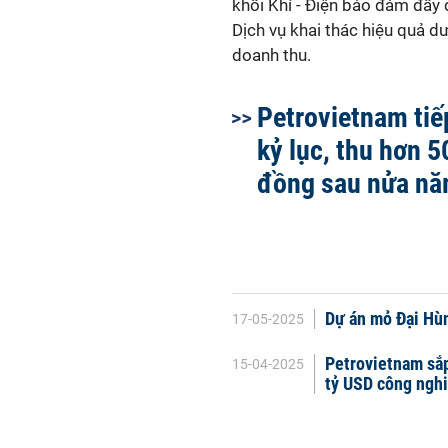
khối Khí - Điện bảo đảm đầy 
Dịch vụ khai thác hiệu quả d
doanh thu.
Petrovietnam tiế
kỷ lục, thu hơn 5
đồng sau nửa n
Dự án mỏ Đại Hùn
17-05-2025
Petrovietnam sắp
15-04-2025
tỷ USD công ngh