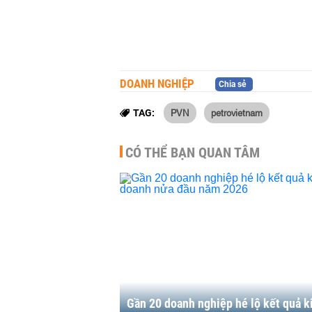
DOANH NGHIỆP
Chia sẻ
PVN
petrovietnam
TAG:
CÓ THỂ BẠN QUAN TÂM
Gần 20 doanh nghiệp hé lộ kết quả k