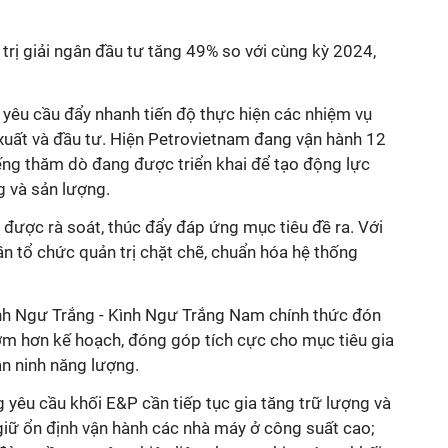
rị giải ngân đầu tư tăng 49% so với cùng kỳ 2024,
êu cầu đẩy nhanh tiến độ thực hiện các nhiệm vụ
 xuất và đầu tư. Hiện Petrovietnam đang vận hành 12
ếng thăm dò đang được triển khai để tạo động lực
g và sản lượng.
được rà soát, thúc đẩy đáp ứng mục tiêu đề ra. Với
n tổ chức quản trị chặt chẽ, chuẩn hóa hệ thống
nh Ngư Trắng - Kình Ngư Trắng Nam chính thức đón
sớm hơn kế hoạch, đóng góp tích cực cho mục tiêu gia
n ninh năng lượng.
ng
yêu cầu khối E&P cần tiếp tục gia tăng trữ lượng và
giữ ổn định vận hành các nhà máy ở công suất cao;