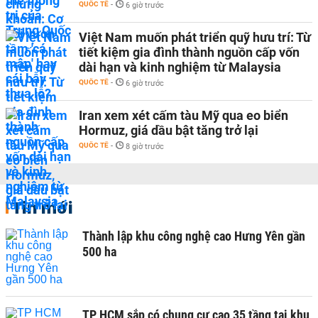
QUỐC TẾ
-
6 giờ trước
Việt Nam muốn phát triển quỹ hưu trí: Từ
tiết kiệm gia đình thành nguồn cấp vốn
dài hạn và kinh nghiệm từ Malaysia
QUỐC TẾ
-
6 giờ trước
Iran xem xét cấm tàu Mỹ qua eo biển
Hormuz, giá dầu bật tăng trở lại
QUỐC TẾ
-
8 giờ trước
Tin mới
Thành lập khu công nghệ cao Hưng Yên gần
500 ha
TP HCM sắp có chung cư cao 35 tầng tại khu