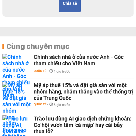
Chia sẻ
Cùng chuyên mục
Chính sách nhà ở của nước Anh - Góc
tham chiếu cho Việt Nam
QUỐC TẾ
-
1 giờ trước
Mỹ áp thuế 15% và đặt giá sàn với một
nhóm hàng, nhắm thẳng vào thế thống trị
của Trung Quốc
QUỐC TẾ
-
3 giờ trước
Trào lưu dùng AI giao dịch chứng khoán:
Cơ hội vươn tầm 'cá mập' hay cái bẫy
thua lỗ?