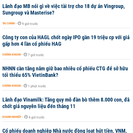
Lãnh đạo MB nói gì về việc tài trợ cho 18 dự án Vingroup,
Sungroup và Masterise?
TÀI CHÍNH
-
9 giờ trước
Công ty con của HAGL chốt ngày IPO gần 19 triệu cp với giá
gấp hơn 4 lần cổ phiếu HAG
CHỨNG KHOÁN
-
7 giờ trước
NHNN cần tăng nắm giữ bao nhiêu cổ phiếu CTG để sở hữu
tối thiểu 65% VietinBank?
CHỨNG KHOÁN
-
1 phút trước
Lãnh đạo Vinamilk: Tăng quy mô đàn bò thêm 8.000 con, đã
chốt giá nguyên liệu đến tháng 11
DOANH NGHIỆP
-
4 giờ trước
Cổ phiếu doanh nghiệp Nhà nước đồng loạt hút tiền, VNM,