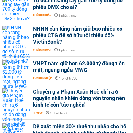
Tự doanh sang tay gần 700 tỷ đồng cổ
phiếu DMX cho ai?
CHỨNG KHOÁN
-
1 phút trước
NHNN cần tăng nắm giữ bao nhiêu cổ
phiếu CTG để sở hữu tối thiểu 65%
VietinBank?
CHỨNG KHOÁN
-
1 phút trước
VNPT nắm giữ hơn 62.000 tỷ đồng tiền
mặt, ngang ngửa MWG
DOANH NGHIỆP
-
1 phút trước
Chuyên gia Phạm Xuân Hoè chỉ ra 6
nguyên nhân khiến dòng vốn trong nền
kinh tế còn 'tắc nghẽn'
THỜI SỰ
-
1 phút trước
Đề xuất miễn 30% thuế thu nhập cho hộ
kinh doanh, doanh nghiệp có doanh thu