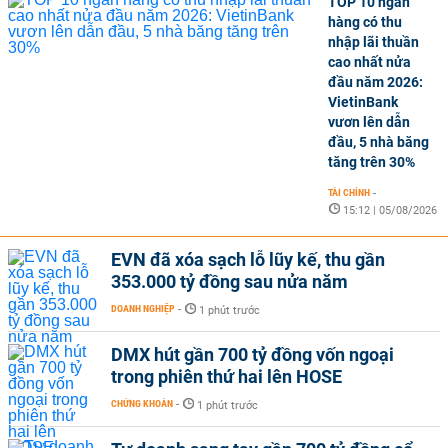
TOP 10 ngân
hàng có thu
nhập lãi thuần
cao nhất nửa
đầu năm 2026:
VietinBank
vươn lên dẫn
đầu, 5 nhà băng
tăng trên 30%
TÀI CHÍNH
-
15:12 | 05/08/2026
EVN đã xóa sạch lỗ lũy kế, thu gần
353.000 tỷ đồng sau nửa năm
DOANH NGHIỆP
-
1 phút trước
DMX hút gần 700 tỷ đồng vốn ngoại
trong phiên thứ hai lên HOSE
CHỨNG KHOÁN
-
1 phút trước