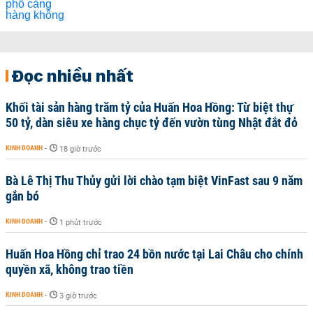
Đọc nhiều nhất
Khối tài sản hàng trăm tỷ của Huấn Hoa Hồng: Từ biệt thự
50 tỷ, dàn siêu xe hàng chục tỷ đến vườn tùng Nhật đắt đỏ
KINH DOANH
-
18 giờ trước
Bà Lê Thị Thu Thủy gửi lời chào tạm biệt VinFast sau 9 năm
gắn bó
KINH DOANH
-
1 phút trước
Huấn Hoa Hồng chỉ trao 24 bồn nước tại Lai Châu cho chính
quyền xã, không trao tiền
KINH DOANH
-
3 giờ trước