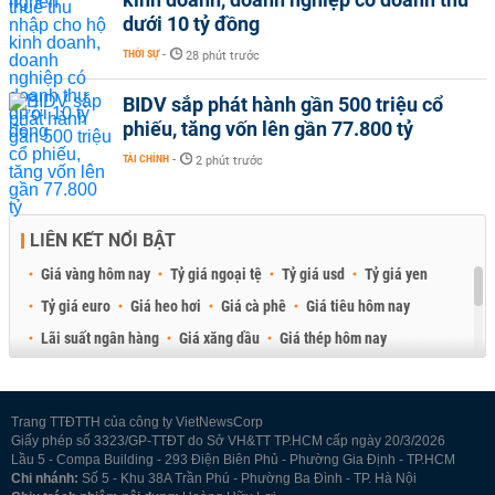
dưới 10 tỷ đồng
THỜI SỰ
-
28 phút trước
BIDV sắp phát hành gần 500 triệu cổ
phiếu, tăng vốn lên gần 77.800 tỷ
TÀI CHÍNH
-
2 phút trước
LIÊN KẾT NỔI BẬT
Giá vàng hôm nay
Tỷ giá ngoại tệ
Tỷ giá usd
Tỷ giá yen
Tỷ giá euro
Giá heo hơi
Giá cà phê
Giá tiêu hôm nay
Lãi suất ngân hàng
Giá xăng dầu
Giá thép hôm nay
Giá sầu riêng
Giá thịt heo
Giá gạo
Giá cao su
Best Retail Brokers
Diễn đàn đầu tư Việt Nam 2026
Trang TTĐTTH của công ty VietNewsCorp
Giấy phép số 3323/GP-TTĐT do Sở VH&TT TP.HCM cấp ngày 20/3/2026
Lầu 5 - Compa Building - 293 Điện Biên Phủ - Phường Gia Định - TP.HCM
Chi nhánh:
Số 5 - Khu 38A Trần Phú - Phường Ba Đình - TP. Hà Nội