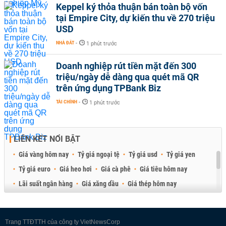
Keppel ký thỏa thuận bán toàn bộ vốn
tại Empire City, dự kiến thu về 270 triệu
USD
NHÀ ĐẤT
-
1 phút trước
Doanh nghiệp rút tiền mặt đến 300
triệu/ngày dễ dàng qua quét mã QR
trên ứng dụng TPBank Biz
TÀI CHÍNH
-
1 phút trước
LIÊN KẾT NỔI BẬT
Giá vàng hôm nay
Tỷ giá ngoại tệ
Tỷ giá usd
Tỷ giá yen
Tỷ giá euro
Giá heo hơi
Giá cà phê
Giá tiêu hôm nay
Lãi suất ngân hàng
Giá xăng dầu
Giá thép hôm nay
Giá sầu riêng
Giá thịt heo
Giá gạo
Giá cao su
Best Retail Brokers
Diễn đàn đầu tư Việt Nam 2026
Trang TTĐTTH của công ty VietNewsCorp