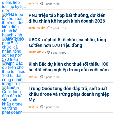
QUỐC TẾ
-
1 phút trước
PNJ triệu tập họp bất thường, dự kiến
điều chỉnh kế hoạch kinh doanh 2026
DOANH NGHIỆP
-
1 phút trước
UBCK xử phạt 5 tổ chức, cá nhân, tổng
số tiền hơn 570 triệu đồng
CHỨNG KHOÁN
-
1 phút trước
Kinh Bắc dự kiến cho thuê tối thiểu 100
ha đất công nghiệp trong nửa cuối năm
NHÀ ĐẤT
-
1 phút trước
Trung Quốc tung đòn đáp trả, siết xuất
khẩu drone và trừng phạt doanh nghiệp
Mỹ
QUỐC TẾ
-
1 phút trước