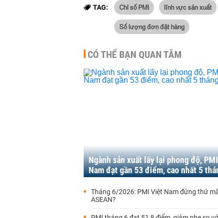
Chỉ số PMI
lĩnh vực sản xuất
TAG:
Số lượng đơn đặt hàng
CÓ THỂ BẠN QUAN TÂM
Ngành sản xuất lấy lại phong độ, PMI
Nam đạt gần 53 điểm, cao nhất 5 thá
Tháng 6/2026: PMI Việt Nam đứng thứ mấ
ASEAN?
PMI tháng 6 đạt 51,8 điểm, giảm nhẹ so vớ