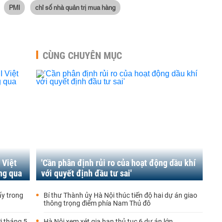
PMI
chỉ số nhà quản trị mua hàng
CÙNG CHUYÊN MỤC
 Việt
'Cần phân định rủi ro của hoạt động dầu khí
ng qua
với quyết định đầu tư sai'
y trong
Bí thư Thành ủy Hà Nội thúc tiến độ hai dự án giao
thông trọng điểm phía Nam Thủ đô
i tháng 5
Hà Nội xem xét gia hạn thủ tục 6 dự án lớn