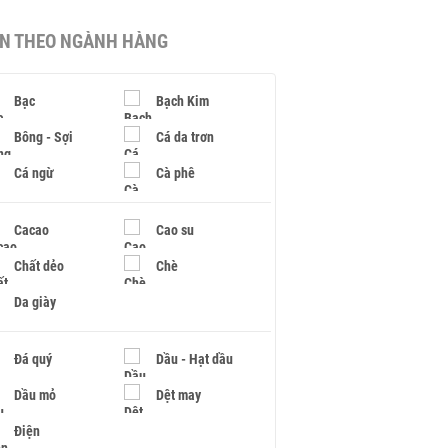
IN THEO NGÀNH HÀNG
Bạc
Bạch Kim
Bông - Sợi
Cá da trơn
Cá ngừ
Cà phê
Cacao
Cao su
Chất dẻo
Chè
Da giày
Đá quý
Dầu - Hạt dầu
Dầu mỏ
Dệt may
Điện