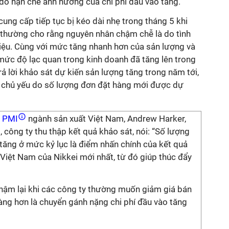
đó hạn chế ảnh hưởng của chi phí đầu vào tăng.
cung cấp tiếp tục bị kéo dài nhẹ trong tháng 5 khi
t thường cho rằng nguyên nhân chậm chễ là do tình
liệu. Cùng với mức tăng nhanh hơn của sản lượng và
mức độ lạc quan trong kinh doanh đã tăng lên trong
ả lời khảo sát dự kiến sản lượng tăng trong năm tới,
 chủ yếu do số lượng đơn đặt hàng mới được dự
PMI
ngành sản xuất Việt Nam, Andrew Harker,
 công ty thu thập kết quả khảo sát, nói: “Số lượng
tăng ở mức kỷ lục là điểm nhấn chính của kết quả
 Việt Nam của Nikkei mới nhất, từ đó giúp thúc đẩy
 chậm lại khi các công ty thường muốn giảm giá bán
ng hơn là chuyển gánh nặng chi phí đầu vào tăng