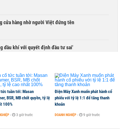
g cửa hàng nhờ người Việt đứng tên
g dầu khí với quyết định đầu tư sai'
 tức tuần tới: Masan
Điện Máy Xanh muốn phát hành cổ
er, BSR, MB chốt quyền, tỷ lệ
phiếu với tỷ lệ 1:1 để tăng thanh
ất 100%
khoản
NGHIỆP
-
3 giờ trước
DOANH NGHIỆP
-
9 giờ trước