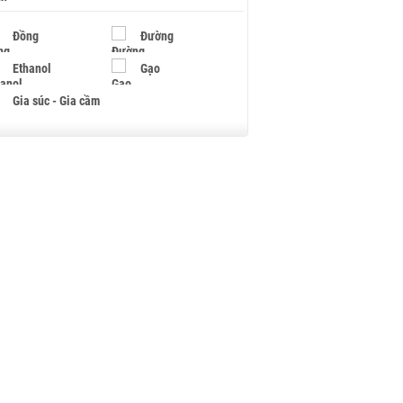
Đồng
Đường
Ethanol
Gạo
Gia súc - Gia cầm
Giấy
Gỗ
Hạt điều
Hồ tiêu - Hạt tiêu
Khí đốt
Kim loại khác
Mắc ca
Muối
Ngũ cốc
Nhựa - Hạt nhựa
Palladium
Phân bón