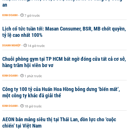
an
KINH DOANH
-
7 giờ trước
Lịch cổ tức tuần tới: Masan Consumer, BSR, MB chốt quyền,
tỷ lệ cao nhất 100%
DOANH NGHIỆP
-
14 giờ trước
Chuỗi phòng gym tại TP HCM bất ngờ đóng cửa tất cả cơ sở,
hàng trăm hội viên bơ vơ
KINH DOANH
-
1 phút trước
Công ty 100 tỷ của Huấn Hoa Hồng bỗng dưng ‘biến mất’,
một công ty khác đã giải thể
KINH DOANH
-
18 giờ trước
AEON bán mảng siêu thị tại Thái Lan, dồn lực cho ‘cuộc
chiến’ tại Việt Nam