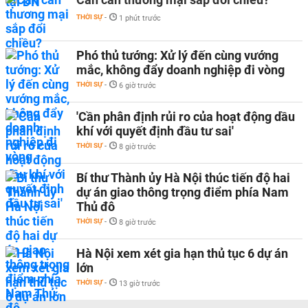
THỜI SỰ
-
1 phút trước
Phó thủ tướng: Xử lý đến cùng vướng
mắc, không đẩy doanh nghiệp đi vòng
THỜI SỰ
-
6 giờ trước
'Cần phân định rủi ro của hoạt động dầu
khí với quyết định đầu tư sai'
THỜI SỰ
-
8 giờ trước
Bí thư Thành ủy Hà Nội thúc tiến độ hai
dự án giao thông trọng điểm phía Nam
Thủ đô
THỜI SỰ
-
8 giờ trước
Hà Nội xem xét gia hạn thủ tục 6 dự án
lớn
THỜI SỰ
-
13 giờ trước