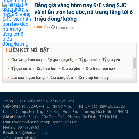
Bảng giá vàng hôm nay 9/8 vàng SJC
và nhẫn tròn leo dốc, nữ trang tăng tới 6
triệu đồng/lượng
HÀNG HÓA
-
1 phút trước
LIÊN KẾT NỔI BẬT
Giá vàng hôm nay
Tỷ giá ngoại tệ
Tỷ giá usd
Tỷ giá yen
Tỷ giá euro
Giá heo hơi
Giá cà phê
Giá tiêu hôm nay
Lãi suất ngân hàng
Giá xăng dầu
Giá thép hôm nay
Giá sầu riêng
Giá thịt heo
Giá gạo
Giá cao su
Best Retail Brokers
Diễn đàn đầu tư Việt Nam 2026
Trang TTĐTTH của công ty VietNewsCorp
Giấy phép số 3323/GP-TTĐT do Sở VH&TT TP.HCM cấp ngày 20/3/2026
Lầu 5 - Compa Building - 293 Điện Biên Phủ - Phường Gia Định - TP.HCM
Chi nhánh:
Số 5 - Khu 38A Trần Phú - Phường Ba Đình - TP. Hà Nội
Chịu trách nhiệm nội dung:
Hoàng Hữu Lợi
Hotline:
0975798489
Email:
info@vietnambiz.vn
Trách nhiệm về thông tin