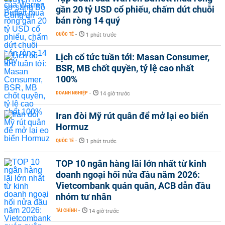
gần 20 tỷ USD cổ phiếu, chấm dứt chuỗi
bán ròng 14 quý
QUỐC TẾ
-
1 phút trước
Lịch cổ tức tuần tới: Masan Consumer,
BSR, MB chốt quyền, tỷ lệ cao nhất
100%
DOANH NGHIỆP
-
14 giờ trước
Iran đòi Mỹ rút quân để mở lại eo biển
Hormuz
QUỐC TẾ
-
1 phút trước
TOP 10 ngân hàng lãi lớn nhất từ kinh
doanh ngoại hối nửa đầu năm 2026:
Vietcombank quán quân, ACB dẫn đầu
nhóm tư nhân
TÀI CHÍNH
-
14 giờ trước