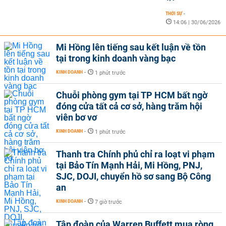
THỜI SỰ
-
14:06 | 30/06/2026
Mi Hồng lên tiếng sau kết luận về tồn
tại trong kinh doanh vàng bạc
KINH DOANH
-
1 phút trước
Chuỗi phòng gym tại TP HCM bất ngờ
đóng cửa tất cả cơ sở, hàng trăm hội
viên bơ vơ
KINH DOANH
-
1 phút trước
Thanh tra Chính phủ chỉ ra loạt vi phạm
tại Bảo Tín Mạnh Hải, Mi Hồng, PNJ,
SJC, DOJI, chuyển hồ sơ sang Bộ Công
an
KINH DOANH
-
7 giờ trước
Tập đoàn của Warren Buffett mua ròng