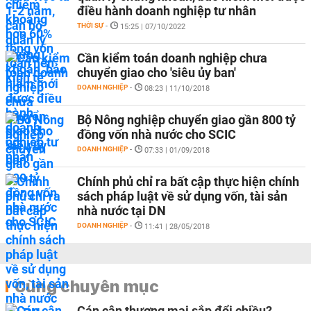
điều hành doanh nghiệp tư nhân
THỜI SỰ
-
15:25 | 07/10/2022
Cần kiểm toán doanh nghiệp chưa
chuyển giao cho 'siêu ủy ban'
DOANH NGHIỆP
-
08:23 | 11/10/2018
Bộ Nông nghiệp chuyển giao gần 800 tỷ
đồng vốn nhà nước cho SCIC
DOANH NGHIỆP
-
07:33 | 01/09/2018
Chính phủ chỉ ra bất cập thực hiện chính
sách pháp luật về sử dụng vốn, tài sản
nhà nước tại DN
DOANH NGHIỆP
-
11:41 | 28/05/2018
Cùng chuyên mục
Cán cân thương mại sắp đổi chiều?