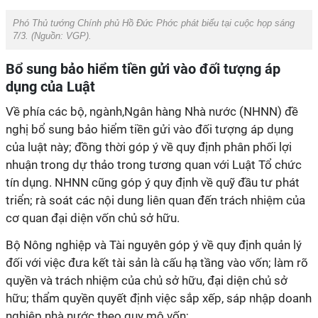
Phó Thủ tướng Chính phủ Hồ Đức Phớc phát biểu tại cuộc họp sáng
7/3. (Nguồn:
VGP
).
Bổ sung bảo hiểm tiền gửi vào đối tượng áp
dụng của Luật
Về phía các bộ, ngành,Ngân hàng Nhà nước (NHNN) đề
nghị bổ sung bảo hiểm tiền gửi vào đối tượng áp dụng
của luật này; đồng thời góp ý về quy định phân phối lợi
nhuận trong dự thảo trong tương quan với Luật Tổ chức
tín dụng. NHNN cũng góp ý quy định về quỹ đầu tư phát
triển; rà soát các nội dung liên quan đến trách nhiệm của
cơ quan đại diện vốn chủ sở hữu.
Bộ Nông nghiệp và Tài nguyên góp ý về quy định quản lý
đối với việc đưa kết tài sản là cấu hạ tầng vào vốn; làm rõ
quyền và trách nhiệm của chủ sở hữu, đại diện chủ sở
hữu; thẩm quyền quyết định việc sắp xếp, sáp nhập doanh
nghiệp nhà nước theo quy mô vốn;…