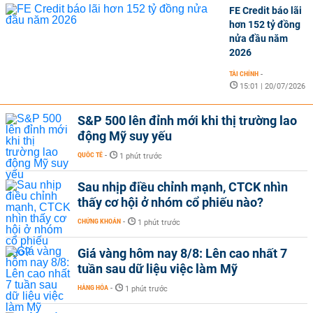
FE Credit báo lãi
hơn 152 tỷ đồng
nửa đầu năm
2026
TÀI CHÍNH
-
15:01 | 20/07/2026
S&P 500 lên đỉnh mới khi thị trường lao
động Mỹ suy yếu
QUỐC TẾ
-
1 phút trước
Sau nhịp điều chỉnh mạnh, CTCK nhìn
thấy cơ hội ở nhóm cổ phiếu nào?
CHỨNG KHOÁN
-
1 phút trước
Giá vàng hôm nay 8/8: Lên cao nhất 7
tuần sau dữ liệu việc làm Mỹ
HÀNG HÓA
-
1 phút trước