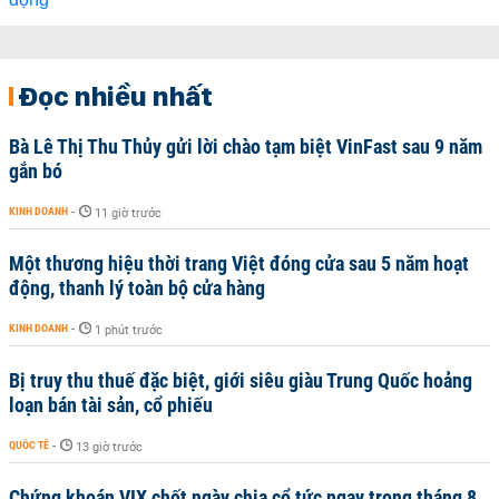
Đọc nhiều nhất
Bà Lê Thị Thu Thủy gửi lời chào tạm biệt VinFast sau 9 năm
gắn bó
KINH DOANH
-
11 giờ trước
Một thương hiệu thời trang Việt đóng cửa sau 5 năm hoạt
động, thanh lý toàn bộ cửa hàng
KINH DOANH
-
1 phút trước
Bị truy thu thuế đặc biệt, giới siêu giàu Trung Quốc hoảng
loạn bán tài sản, cổ phiếu
QUỐC TẾ
-
13 giờ trước
Chứng khoán VIX chốt ngày chia cổ tức ngay trong tháng 8