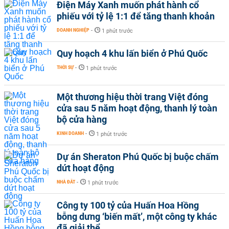
Điện Máy Xanh muốn phát hành cổ
phiếu với tỷ lệ 1:1 để tăng thanh khoản
DOANH NGHIỆP
-
1 phút trước
Quy hoạch 4 khu lấn biển ở Phú Quốc
THỜI SỰ
-
1 phút trước
Một thương hiệu thời trang Việt đóng
cửa sau 5 năm hoạt động, thanh lý toàn
bộ cửa hàng
KINH DOANH
-
1 phút trước
Dự án Sheraton Phú Quốc bị buộc chấm
dứt hoạt động
NHÀ ĐẤT
-
1 phút trước
Công ty 100 tỷ của Huấn Hoa Hồng
bỗng dưng ‘biến mất’, một công ty khác
đã giải thể