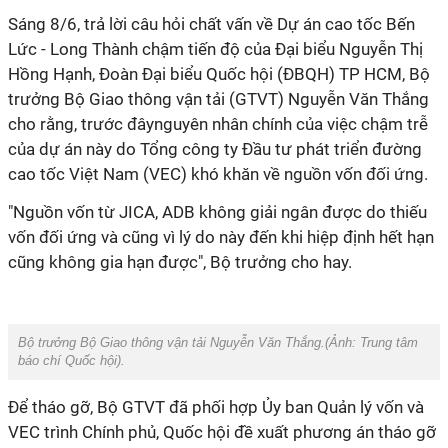
Sáng 8/6, trả lời câu hỏi chất vấn về Dự án cao tốc Bến
Lức - Long Thành chậm tiến độ của Đại biểu Nguyễn Thị
Hồng Hạnh, Đoàn Đại biểu Quốc hội (ĐBQH) TP HCM, Bộ
trưởng Bộ Giao thông vận tải (GTVT) Nguyễn Văn Thắng
cho rằng, trước đâynguyên nhân chính của việc chậm trễ
của dự án này do Tổng công ty Đầu tư phát triển đường
cao tốc Việt Nam (VEC) khó khăn về nguồn vốn đối ứng.
"Nguồn vốn từ JICA, ADB không giải ngân được do thiếu
vốn đối ứng và cũng vì lý do này đến khi hiệp định hết hạn
cũng không gia hạn được", Bộ trưởng cho hay.
Bộ trưởng Bộ Giao thông vận tải Nguyễn Văn Thắng.(Ảnh:
Trung tâm
báo chí Quốc hội
).
Để tháo gỡ, Bộ GTVT đã phối hợp Ủy ban Quản lý vốn và
VEC trình Chính phủ, Quốc hội đề xuất phương án tháo gỡ