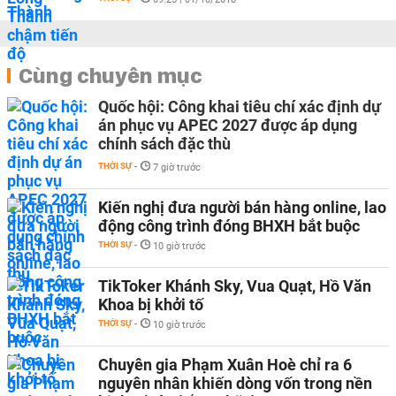
Cùng chuyên mục
Quốc hội: Công khai tiêu chí xác định dự
án phục vụ APEC 2027 được áp dụng
chính sách đặc thù
THỜI SỰ
-
7 giờ trước
Kiến nghị đưa người bán hàng online, lao
động công trình đóng BHXH bắt buộc
THỜI SỰ
-
10 giờ trước
TikToker Khánh Sky, Vua Quạt, Hồ Văn
Khoa bị khởi tố
THỜI SỰ
-
10 giờ trước
Chuyên gia Phạm Xuân Hoè chỉ ra 6
nguyên nhân khiến dòng vốn trong nền