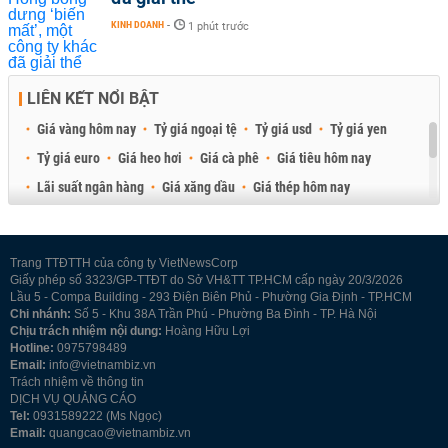
KINH DOANH
-
1 phút trước
LIÊN KẾT NỔI BẬT
Giá vàng hôm nay
Tỷ giá ngoại tệ
Tỷ giá usd
Tỷ giá yen
Tỷ giá euro
Giá heo hơi
Giá cà phê
Giá tiêu hôm nay
Lãi suất ngân hàng
Giá xăng dầu
Giá thép hôm nay
Giá sầu riêng
Giá thịt heo
Giá gạo
Giá cao su
Best Retail Brokers
Diễn đàn đầu tư Việt Nam 2026
Trang TTĐTTH của công ty VietNewsCorp
Giấy phép số 3323/GP-TTĐT do Sở VH&TT TP.HCM cấp ngày 20/3/2026
Lầu 5 - Compa Building - 293 Điện Biên Phủ - Phường Gia Định - TP.HCM
Chi nhánh:
Số 5 - Khu 38A Trần Phú - Phường Ba Đình - TP. Hà Nội
Chịu trách nhiệm nội dung:
Hoàng Hữu Lợi
Hotline:
0975798489
Email:
info@vietnambiz.vn
Trách nhiệm về thông tin
DỊCH VỤ QUẢNG CÁO
Tel:
0931589222 (Ms Ngọc)
Email:
quangcao@vietnambiz.vn