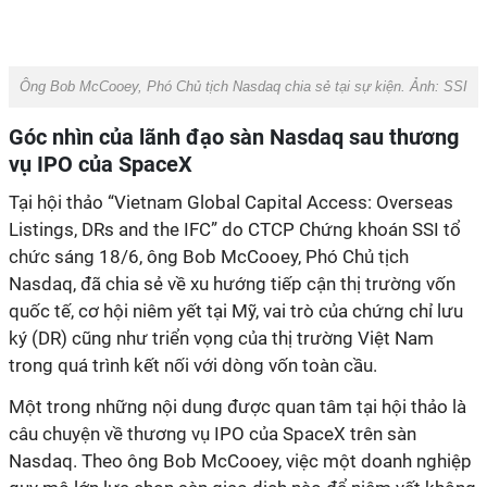
Ông Bob McCooey, Phó Chủ tịch Nasdaq chia sẻ tại sự kiện. Ảnh: SSI
Góc nhìn của lãnh đạo sàn Nasdaq sau thương
vụ IPO của SpaceX
Tại hội thảo “Vietnam Global Capital Access: Overseas
Listings, DRs and the IFC” do CTCP Chứng khoán SSI tổ
chức sáng 18/6, ông Bob McCooey, Phó Chủ tịch
Nasdaq, đã chia sẻ về xu hướng tiếp cận thị trường vốn
quốc tế, cơ hội niêm yết tại Mỹ, vai trò của chứng chỉ lưu
ký (DR) cũng như triển vọng của thị trường Việt Nam
trong quá trình kết nối với dòng vốn toàn cầu.
Một trong những nội dung được quan tâm tại hội thảo là
câu chuyện về thương vụ IPO của SpaceX trên sàn
Nasdaq. Theo ông Bob McCooey, việc một doanh nghiệp