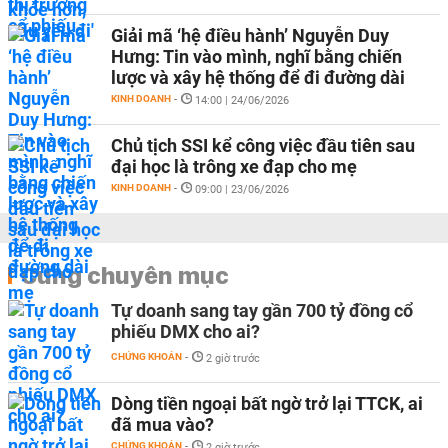
Giải mã ‘hệ điều hành’ Nguyễn Duy
Hưng: Tin vào mình, nghĩ bằng chiến
lược và xây hệ thống để đi đường dài
KINH DOANH
-
14:00 | 24/06/2026
Chủ tịch SSI kể công việc đầu tiên sau
đại học là trông xe đạp cho mẹ
KINH DOANH
-
09:00 | 23/06/2026
Cùng chuyên mục
Tự doanh sang tay gần 700 tỷ đồng cổ
phiếu DMX cho ai?
CHỨNG KHOÁN
-
2 giờ trước
Dòng tiền ngoại bất ngờ trở lại TTCK, ai
đã mua vào?
CHỨNG KHOÁN
-
2 giờ trước