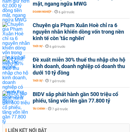
mặt, ngang ngửa MWG
DOANH NGHIỆP
-
6 giờ trước
Chuyên gia Phạm Xuân Hoè chỉ ra 6
nguyên nhân khiến dòng vốn trong nền
kinh tế còn 'tắc nghẽn'
THỜI SỰ
-
6 giờ trước
Đề xuất miễn 30% thuế thu nhập cho hộ
kinh doanh, doanh nghiệp có doanh thu
dưới 10 tỷ đồng
THỜI SỰ
-
7 giờ trước
BIDV sắp phát hành gần 500 triệu cổ
phiếu, tăng vốn lên gần 77.800 tỷ
TÀI CHÍNH
-
7 giờ trước
LIÊN KẾT NỔI BẬT