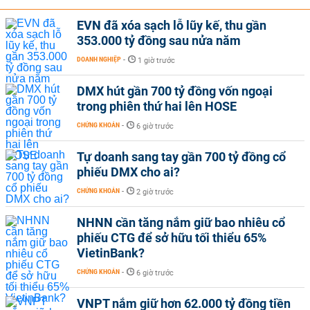
EVN đã xóa sạch lỗ lũy kế, thu gần
353.000 tỷ đồng sau nửa năm
DOANH NGHIỆP
-
1 giờ trước
DMX hút gần 700 tỷ đồng vốn ngoại
trong phiên thứ hai lên HOSE
CHỨNG KHOÁN
-
6 giờ trước
Tự doanh sang tay gần 700 tỷ đồng cổ
phiếu DMX cho ai?
CHỨNG KHOÁN
-
2 giờ trước
NHNN cần tăng nắm giữ bao nhiêu cổ
phiếu CTG để sở hữu tối thiểu 65%
VietinBank?
CHỨNG KHOÁN
-
6 giờ trước
VNPT nắm giữ hơn 62.000 tỷ đồng tiền