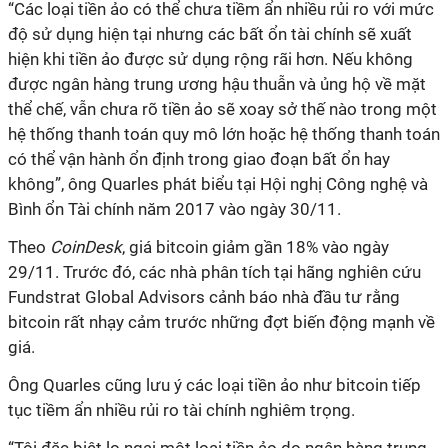
“Các loại tiền ảo có thể chưa tiềm ẩn nhiều rủi ro với mức
độ sử dụng hiện tại nhưng các bất ổn tài chính sẽ xuất
hiện khi tiền ảo được sử dụng rộng rãi hơn. Nếu không
được ngân hàng trung ương hậu thuẫn và ủng hộ về mặt
thể chế, vẫn chưa rõ tiền ảo sẽ xoay sở thế nào trong một
hệ thống thanh toán quy mô lớn hoặc hệ thống thanh toán
có thể vận hành ổn định trong giao đoạn bất ổn hay
không”, ông Quarles phát biểu tại Hội nghị Công nghệ và
Bình ổn Tài chính năm 2017 vào ngày 30/11.
Theo
CoinDesk
, giá bitcoin giảm gần 18% vào ngày
29/11. Trước đó, các nhà phân tích tại hãng nghiên cứu
Fundstrat Global Advisors cảnh báo nhà đầu tư rằng
bitcoin rất nhạy cảm trước những đợt biến động mạnh về
giá.
Ông Quarles cũng lưu ý các loại tiền ảo như bitcoin tiếp
tục tiềm ẩn nhiều rủi ro tài chính nghiêm trọng.