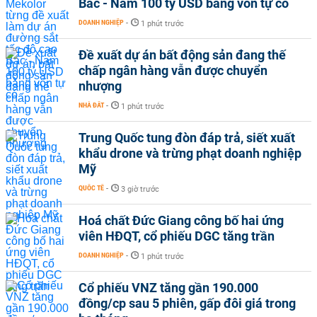
Bắc - Nam 100 tỷ USD bằng vốn tự có
DOANH NGHIỆP
-
1 phút trước
Đề xuất dự án bất động sản đang thế
chấp ngân hàng vẫn được chuyển
nhượng
NHÀ ĐẤT
-
1 phút trước
Trung Quốc tung đòn đáp trả, siết xuất
khẩu drone và trừng phạt doanh nghiệp
Mỹ
QUỐC TẾ
-
3 giờ trước
Hoá chất Đức Giang công bố hai ứng
viên HĐQT, cổ phiếu DGC tăng trần
DOANH NGHIỆP
-
1 phút trước
Cổ phiếu VNZ tăng gần 190.000
đồng/cp sau 5 phiên, gấp đôi giá trong