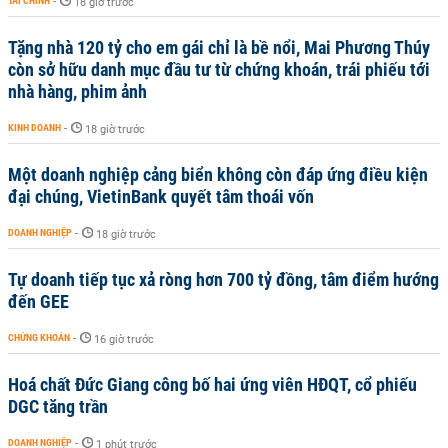
TÀI CHÍNH
-
18 giờ trước
Tặng nhà 120 tỷ cho em gái chỉ là bề nổi, Mai Phương Thúy
còn sở hữu danh mục đầu tư từ chứng khoán, trái phiếu tới
nhà hàng, phim ảnh
KINH DOANH
-
18 giờ trước
Một doanh nghiệp cảng biển không còn đáp ứng điều kiện
đại chúng, VietinBank quyết tâm thoái vốn
DOANH NGHIỆP
-
18 giờ trước
Tự doanh tiếp tục xả ròng hơn 700 tỷ đồng, tâm điểm hướng
đến GEE
CHỨNG KHOÁN
-
16 giờ trước
Hoá chất Đức Giang công bố hai ứng viên HĐQT, cổ phiếu
DGC tăng trần
DOANH NGHIỆP
-
1 phút trước