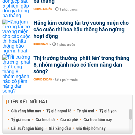
ba tháng
CHỨNG KHOÁN
-
1 phút trước
Hãng kim cương tài trợ vương miện cho
các cuộc thi hoa hậu thông báo ngừng
hoạt động
KINH DOANH
-
1 phút trước
Thị trường thường ‘phất lên’ trong tháng
8, nhóm ngành nào có tiềm năng dẫn
sóng?
CHỨNG KHOÁN
-
1 phút trước
LIÊN KẾT NỔI BẬT
Giá vàng hôm nay
Tỷ giá ngoại tệ
Tỷ giá usd
Tỷ giá yen
Tỷ giá euro
Giá heo hơi
Giá cà phê
Giá tiêu hôm nay
Lãi suất ngân hàng
Giá xăng dầu
Giá thép hôm nay