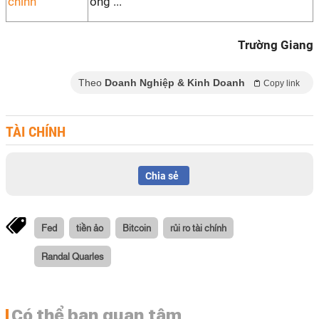
ông ...
Trường Giang
Theo
Doanh Nghiệp & Kinh Doanh
Copy link
TÀI CHÍNH
Chia sẻ
Fed
tiền ảo
Bitcoin
rủi ro tài chính
Randal Quarles
Có thể bạn quan tâm