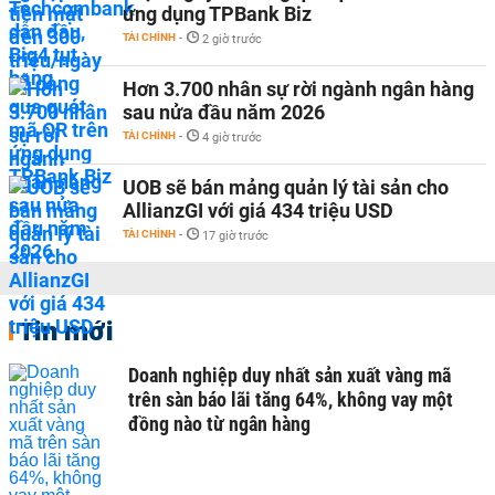
ứng dụng TPBank Biz
TÀI CHÍNH
-
2 giờ trước
Hơn 3.700 nhân sự rời ngành ngân hàng
sau nửa đầu năm 2026
TÀI CHÍNH
-
4 giờ trước
UOB sẽ bán mảng quản lý tài sản cho
AllianzGI với giá 434 triệu USD
TÀI CHÍNH
-
17 giờ trước
Tin mới
Doanh nghiệp duy nhất sản xuất vàng mã
trên sàn báo lãi tăng 64%, không vay một
đồng nào từ ngân hàng