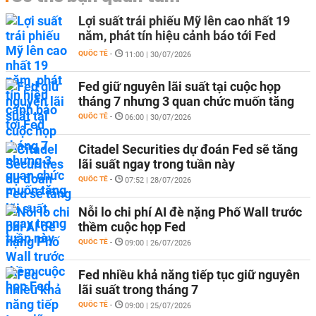
Lợi suất trái phiếu Mỹ lên cao nhất 19
năm, phát tín hiệu cảnh báo tới Fed
QUỐC TẾ
-
11:00 | 30/07/2026
Fed giữ nguyên lãi suất tại cuộc họp
tháng 7 nhưng 3 quan chức muốn tăng
QUỐC TẾ
-
06:00 | 30/07/2026
Citadel Securities dự đoán Fed sẽ tăng
lãi suất ngay trong tuần này
QUỐC TẾ
-
07:52 | 28/07/2026
Nỗi lo chi phí AI đè nặng Phố Wall trước
thềm cuộc họp Fed
QUỐC TẾ
-
09:00 | 26/07/2026
Fed nhiều khả năng tiếp tục giữ nguyên
lãi suất trong tháng 7
QUỐC TẾ
-
09:00 | 25/07/2026