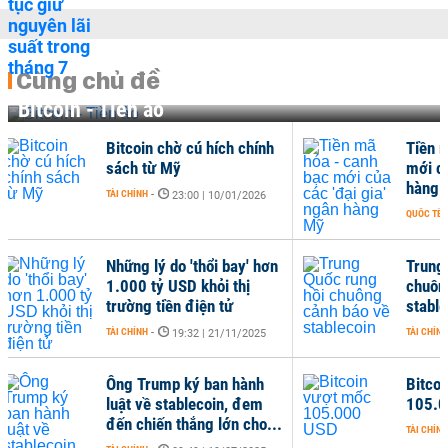
Cùng chủ đề
Bitcoin - Tiền ảo
ính
Tiền mã hóa - canh bạc
mới của các 'đại gia' ngân
hàng Mỹ
26
QUỐC TẾ
-
23:12 | 15/08/2025
 hơn
Trung Quốc rung hồi
chuông cảnh báo về
stablecoin
TÀI CHÍNH
-
25
14:15 | 19/07/2025
h
Bitcoin vượt mốc
m
105.000 USD
o...
TÀI CHÍNH
-
21:23 | 12/05/2025