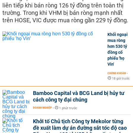
liên tiếp khi bán ròng 126 tỷ đồng trên toàn thị
trường. Trong khi VHM bị bán ròng mạnh nhất
trên HOSE, VIC được mua ròng gần 229 tỷ đồng.
Khối ngoại
mua ròng
hơn 530 tỷ
đồng cổ
phiếu 'họ
Vin'
CHỨNG KHOÁN
-
18 giờ trước
Bamboo Capital và BCG Land bị hủy tư
cách công ty đại chúng
DOANH NGHIỆP
-
1 phút trước
Khởi tố Chủ tịch Công ty Mekolor từng
đề xuất làm dự án đường sắt tốc độ cao