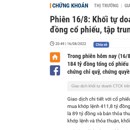
CHỨNG KHOÁN
THỊ TRƯỜNG
GI
Phiên 16/8: Khối tự d
đồng cổ phiếu, tập tr
20:49 | 16/08/2022
Chia sẻ
Trong phiên hôm nay (16/8
184 tỷ đồng tổng cổ phiếu 
chứng chỉ quỹ, chứng quyề
Giao dịch khối tự doanh CTCK trên
Giao dịch chi tiết với cổ ph
mua khớp lệnh 411,8 tỷ đồng 
là 89 tỷ đồng và bán thỏa th
khớp lệnh và thỏa thuận, khố