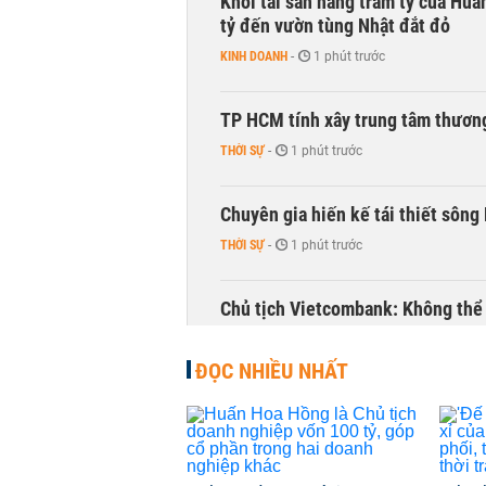
Khối tài sản hàng trăm tỷ của Huấ
tỷ đến vườn tùng Nhật đắt đỏ
KINH DOANH
-
1 phút trước
TP HCM tính xây trung tâm thương
THỜI SỰ
-
1 phút trước
Chuyên gia hiến kế tái thiết sông
THỜI SỰ
-
1 phút trước
Chủ tịch Vietcombank: Không thể q
TÀI CHÍNH
-
19 phút trước
ĐỌC NHIỀU NHẤT