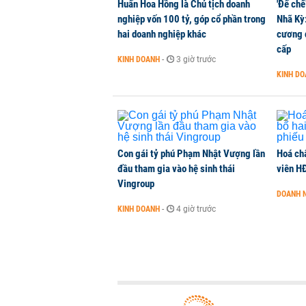
Huấn Hoa Hồng là Chủ tịch doanh
'Đế chế
nghiệp vốn 100 tỷ, góp cổ phần trong
Nhã Kỳ:
hai doanh nghiệp khác
cương đ
cấp
KINH DOANH
-
3 giờ trước
KINH D
Con gái tỷ phú Phạm Nhật Vượng lần
Hoá ch
đầu tham gia vào hệ sinh thái
viên H
Vingroup
DOANH 
KINH DOANH
-
4 giờ trước