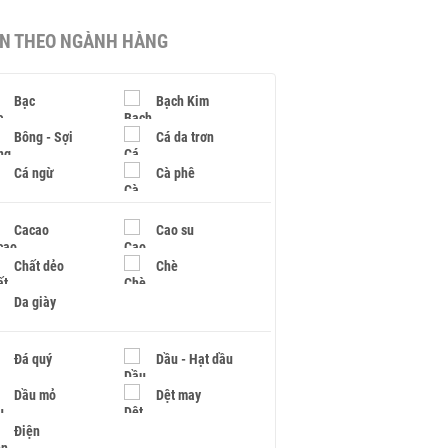
IN THEO NGÀNH HÀNG
Bạc
Bạch Kim
Bông - Sợi
Cá da trơn
Cá ngừ
Cà phê
Cacao
Cao su
Chất dẻo
Chè
Da giày
Đá quý
Dầu - Hạt dầu
Dầu mỏ
Dệt may
Điện