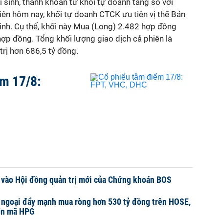
i sinh, thanh khoản từ khối tự doanh tăng so với
iên hôm nay, khối tự doanh CTCK ưu tiên vị thế Bán
 sinh. Cụ thể, khối này Mua (Long) 2.482 hợp đồng
hợp đồng. Tổng khối lượng giao dịch cả phiên là
trị hơn 686,5 tỷ đồng.
ểm 17/8:
 vào Hội đồng quản trị mới của Chứng khoán BOS
 ngoại đẩy mạnh mua ròng hơn 530 tỷ đồng trên HOSE,
ến mã HPG