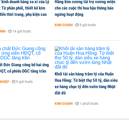
’ kinh doanh hàng xa xỉ của Lý
Hãng kim cương tài trợ vương miện
 Từ phân phối, thiết kế kim
cho các cuộc thi hoa hậu thông báo
ến thời trang, phụ kiện cao
ngừng hoạt động
KINH DOANH
-
9 giờ trước
OANH
-
14 giờ trước
ất Đức Giang công bố hai ứng
ĐQT, cổ phiếu DGC tăng trần
Khối tài sản hàng trăm tỷ của Huấn
Hoa Hồng: Từ biệt thự 50 tỷ, dàn siêu
NGHIỆP
-
9 giờ trước
xe hàng chục tỷ đến vườn tùng Nhật
đắt đỏ
KINH DOANH
-
1 phút trước