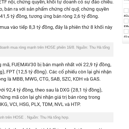
ETF nội, chứng quyền, khối tự doanh có sự đảo chiều.
ào, bán ra với sản phẩm chứng chỉ quỹ, chứng quyền
41,5 tỷ đồng, tương ứng bán ròng 2,6 tỷ đồng.
ua vào tiếp 8,3 tỷ đồng, đây là phiên thứ 8 khối này
doanh mua ròng mạnh trên HOSE phiên 16/8. Nguồn: Thu Hà tổng
g mã, FUEMAV30 bị bán mạnh nhất với 22,9 tỷ đồng,
), FPT (12,5 tỷ đồng). Các cổ phiếu còn lại ghi nhận
 đồng là MBB, MWG, CTG, SAB, SZC, KDH và GAS.
ới 92,4 tỷ đồng, theo sau là DXG (28,1 tỷ đồng),
ững mã còn lại ghi nhận giá trị bán ròng trong
KG, VCI, HSG, PLX, TDM, NVL và HTP.
oanh trên HOSE . Nguồn: Thu Hà tổng hợp.