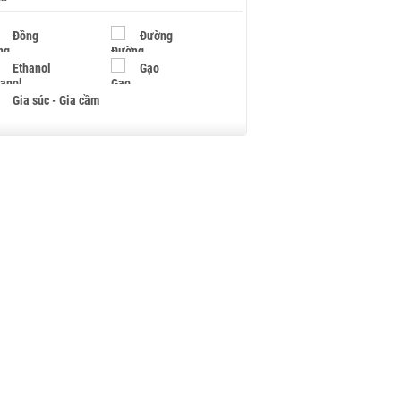
Đồng
Đường
Ethanol
Gạo
Gia súc - Gia cầm
Giấy
Gỗ
Hạt điều
Hồ tiêu - Hạt tiêu
Khí đốt
Kim loại khác
Mắc ca
Muối
Ngũ cốc
Nhựa - Hạt nhựa
Palladium
Phân bón