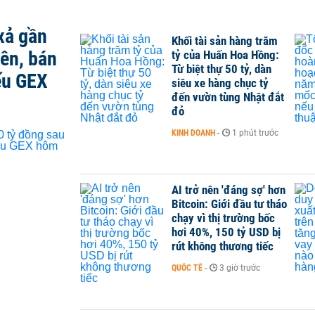
xả gần
Khối tài sản hàng trăm
iên, bán
tỷ của Huấn Hoa Hồng:
Từ biệt thự 50 tỷ, dàn
ếu GEX
siêu xe hàng chục tỷ
đến vườn tùng Nhật đắt
đỏ
KINH DOANH
-
1 phút trước
AI trở nên 'đáng sợ' hơn
Bitcoin: Giới đầu tư tháo
chạy vì thị trường bốc
hơi 40%, 150 tỷ USD bị
rút không thương tiếc
QUỐC TẾ
-
3 giờ trước