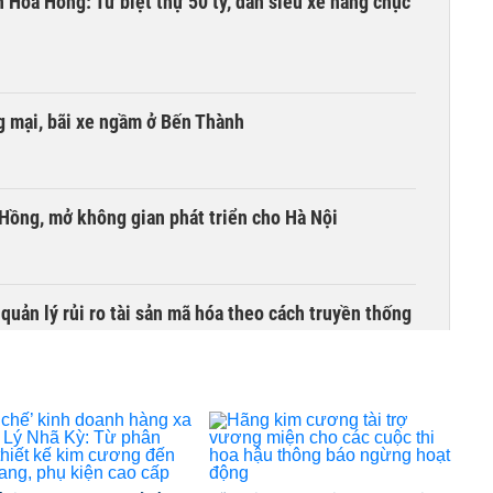
n Hoa Hồng: Từ biệt thự 50 tỷ, dàn siêu xe hàng chục
 mại, bãi xe ngầm ở Bến Thành
 Hồng, mở không gian phát triển cho Hà Nội
uản lý rủi ro tài sản mã hóa theo cách truyền thống