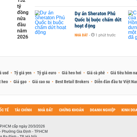
152
tỷ
đồng
Dự án Sheraton Phú
nửa
Quốc bị buộc chấm dứt
đầu
hoạt động
năm
NHÀ ĐẤT
-
1 phút trước
2026
á usd
Tỷ giá yen
Tỷ giá euro
Giá heo hơi
Giá cà phê
Giá tiêu hôm n
t heo
Giá gạo
Giá cao su
Best Retail Brokers
Diễn đàn đầu tư Việt N
ỐC TẾ
TÀI CHÍNH
NHÀ ĐẤT
CHỨNG KHOÁN
DOANH NGHIỆP
KINH DO
P.HCM cấp ngày 20/3/2026
 - Phường Gia Định - TP.HCM
 Ba Đình - TP. Hà Nội