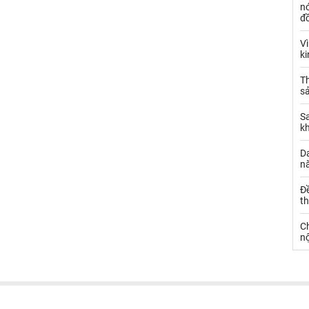
nó
đ
V
k
Th
sả
S
k
Da
n
Đ
t
C
nộ