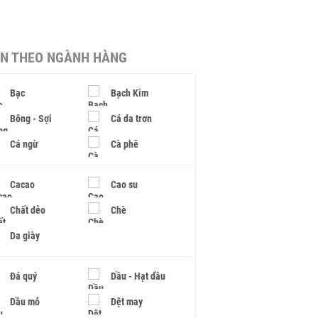
IN THEO NGÀNH HÀNG
Bạc
Bạch Kim
Bông - Sợi
Cá da trơn
Cá ngừ
Cà phê
Cacao
Cao su
Chất dẻo
Chè
Da giày
Đá quý
Dầu - Hạt dầu
Dầu mỏ
Dệt may