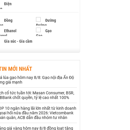
Điện
Đồng
Đường
Ethanol
Gạo
Gia súc - Gia cầm
Giấy
Gỗ
TIN MỚI NHẤT
Hạt điều
Hồ tiêu - Hạt tiêu
á lúa gạo hôm nay 8/8: Gạo nội địa Ấn Độ
Khí đốt
ăng giá mạnh
ch cổ tức tuần tới: Masan Consumer, BSR,
Kim loại khác
Mắc ca
BBank chốt quyền, tỷ lệ cao nhất 100%
Muối
Ngũ cốc
P 10 ngân hàng lãi lớn nhất từ kinh doanh
goại hối nửa đầu năm 2026: Vietcombank
Nhựa - Hạt nhựa
uán quân, ACB dẫn đầu nhóm tư nhân
ảng giá vàng hôm nay 8/8 đồng loạt tăng