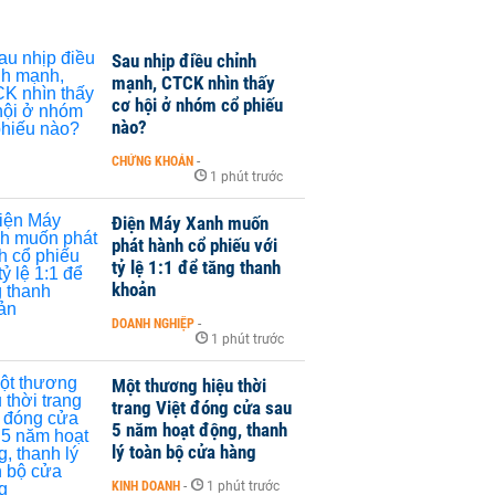
Sau nhịp điều chỉnh
mạnh, CTCK nhìn thấy
cơ hội ở nhóm cổ phiếu
nào?
CHỨNG KHOÁN
-
1 phút trước
Điện Máy Xanh muốn
phát hành cổ phiếu với
tỷ lệ 1:1 để tăng thanh
khoản
DOANH NGHIỆP
-
1 phút trước
Một thương hiệu thời
trang Việt đóng cửa sau
5 năm hoạt động, thanh
lý toàn bộ cửa hàng
KINH DOANH
-
1 phút trước