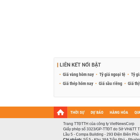
LIÊN KẾT NỔI BẬT
Giá vàng hôm nay
Tỷ giá ngoại tệ
Tỷ gi
Giá thép hôm nay
Giá sầu riêng
Giá thị
THỜI SỰ
DỰ BÁO
HÀNG HÓA
QU
Trang TTĐTTH của công ty VietNewsCorp
Giấy phép số 3323/GP-TTĐT do Sở VH&TT T
Lầu 5 - Compa Building - 293 Điện Biên Phủ
Chi nhánh:
Số 5 - Khu 38A Trần Phú - Phường