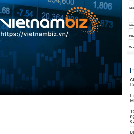
Gi
t
Lị
M
TO
n
q
B