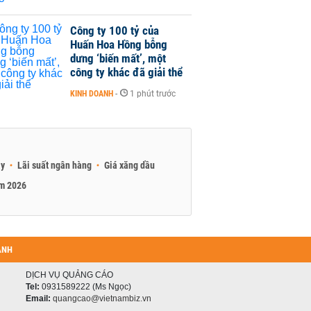
Công ty 100 tỷ của
Huấn Hoa Hồng bỗng
dưng ‘biến mất’, một
công ty khác đã giải thể
KINH DOANH
-
1 phút trước
ay
Lãi suất ngân hàng
Giá xăng dầu
am 2026
ANH
DỊCH VỤ QUẢNG CÁO
Tel:
0931589222 (Ms Ngọc)
Email:
quangcao@vietnambiz.vn