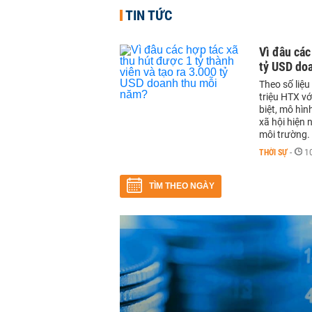
TIN TỨC
Vì đâu các
tỷ USD do
Theo số liệu
triệu HTX vớ
biệt, mô hìn
xã hội hiện
môi trường.
THỜI SỰ
-
1
TÌM THEO NGÀY