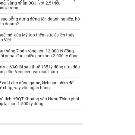
Palladium
Phân bón
ng, vàng nhẫn DOJI vọt 2,5 triệu
ồng/lượng
Rau - Củ -Quả
Sắt thép
ì sao bỗng dưng đứng tên doanh nghiệp, hộ
inh doanh?
Sữa
uế mới của Mỹ tạo thêm sức ép lên thủy
n Việt
Than
Thức ăn chăn nuôi
au tháng 7 bán ròng hơn 12.000 tỷ đồng,
Thủy hải sản khác
Tôm
hối ngoại đảo chiều gom hơn 2.000 tỷ đồng
Vàng
tVietVAC lãi sau thuế 135 tỷ đồng nửa đầu
ăm, dồn 6 concert vào cuối năm
VLXD khác
Xăng dầu
ề xuất cho dùng game, kịch bản phim để
hế chấp, vay vốn ngân hàng
Xi măng - Clynker
hủ tịch HĐQT Khoáng sản Hưng Thịnh phải
p lại hơn 1.500 tỷ đồng