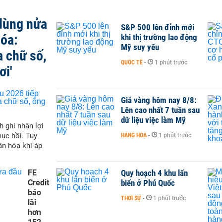
 dùng nửa
S&P 500 lên đỉnh mới
hóa:
khi thị trường lao động
Mỹ suy yếu
a chữ số,
QUỐC TẾ
-
1 phút trước
ơi'
Giá vàng hôm nay 8/8:
Lên cao nhất 7 tuần sau
dữ liệu việc làm Mỹ
h ghi nhận lợi
hục hồi. Tuy
HÀNG HÓA
-
1 phút trước
ân hóa khi áp
FE
Quy hoạch 4 khu lấn
Credit
biển ở Phú Quốc
báo
THỜI SỰ
-
1 phút trước
lãi
hơn