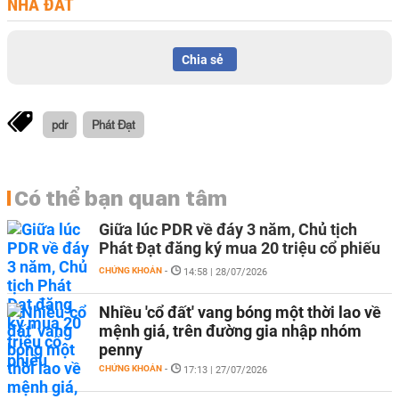
NHÀ ĐẤT
Chia sẻ
pdr
Phát Đạt
Có thể bạn quan tâm
Giữa lúc PDR về đáy 3 năm, Chủ tịch
Phát Đạt đăng ký mua 20 triệu cổ phiếu
CHỨNG KHOÁN
-
14:58 | 28/07/2026
Nhiều 'cổ đất' vang bóng một thời lao về
mệnh giá, trên đường gia nhập nhóm
penny
CHỨNG KHOÁN
-
17:13 | 27/07/2026