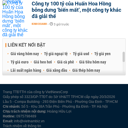
Công ty 100 tỷ của Huấn Hoa Hồng
bỗng dưng ‘biến mất’, một công ty khác
đã giải thể
KINH DOANH
-
3 giờ trước
LIÊN KẾT NỔI BẬT
Giá vàng hôm nay
Tỷ giá ngoại tệ
Tỷ giá usd
Tỷ giá yen
Tỷ giá euro
Giá heo hơi
Giá cà phê
Giá tiêu hôm nay
Lãi suất ngân hàng
Giá xăng dầu
Giá thép hôm nay
Giá sầu riêng
Giá thịt heo
Giá gạo
Giá cao su
Best Retail Brokers
Diễn đàn đầu tư Việt Nam 2026
Trang TTĐTTH của công ty VietNewsCorp
Giấy phép số 3323/GP-TTĐT do Sở VH&TT TP.HCM cấp ngày 20/3/2026
Lầu 5 - Compa Building - 293 Điện Biên Phủ - Phường Gia Định - TP.HCM
Chi nhánh:
Số 5 - Khu 38A Trần Phú - Phường Ba Đình - TP. Hà Nội
Chịu trách nhiệm nội dung:
Hoàng Hữu Lợi
Hotline:
0975798489
Email:
info@vietnambiz.vn
Trách nhiệm về thông tin