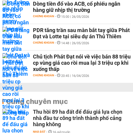
Dòng tiền đổ vào ACB, cổ phiếu ngân
hàng giữ nhịp thị trường
CHỨNG KHOÁN
-
15:00 | 26/05/2026
PDR tăng trần sau màn bắt tay giữa Phát
Đạt và Lotte tại siêu dự án Thủ Thiêm
CHỨNG KHOÁN
-
14:48 | 26/05/2026
Chủ tịch Phát Đạt nói về việc bán 88 triệu
cp vùng giá cao rồi mua lại 3 triệu cp khi
xuống thấp
CHỨNG KHOÁN
-
20:45 | 16/04/2026
Cùng chuyên mục
Thu hồi 89 ha đất để đấu giá lựa chọn
nhà đầu tư công trình thành phố cảng
hàng không
NHÀ ĐẤT
-
16 giờ trước