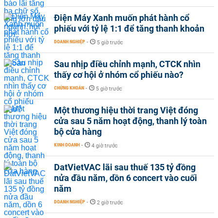
Điện Máy Xanh muốn phát hành cổ
phiếu với tỷ lệ 1:1 để tăng thanh khoản
DOANH NGHIỆP
-
5 giờ trước
Sau nhịp điều chỉnh mạnh, CTCK nhìn
thấy cơ hội ở nhóm cổ phiếu nào?
CHỨNG KHOÁN
-
5 giờ trước
Một thương hiệu thời trang Việt đóng
cửa sau 5 năm hoạt động, thanh lý toàn
bộ cửa hàng
KINH DOANH
-
4 giờ trước
DatVietVAC lãi sau thuế 135 tỷ đồng
nửa đầu năm, dồn 6 concert vào cuối
năm
DOANH NGHIỆP
-
2 giờ trước