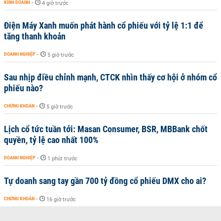
KINH DOANH
-
4 giờ trước
Điện Máy Xanh muốn phát hành cổ phiếu với tỷ lệ 1:1 để
tăng thanh khoản
DOANH NGHIỆP
-
5 giờ trước
Sau nhịp điều chỉnh mạnh, CTCK nhìn thấy cơ hội ở nhóm cổ
phiếu nào?
CHỨNG KHOÁN
-
5 giờ trước
Lịch cổ tức tuần tới: Masan Consumer, BSR, MBBank chốt
quyền, tỷ lệ cao nhất 100%
DOANH NGHIỆP
-
1 phút trước
Tự doanh sang tay gần 700 tỷ đồng cổ phiếu DMX cho ai?
CHỨNG KHOÁN
-
16 giờ trước