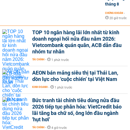
tháng 8
CHỨNG KHOÁN
-
20 giờ trước
TOP 10 ngân hàng lãi lớn nhất từ kinh
doanh ngoại hối nửa đầu năm 2026:
Vietcombank quán quân, ACB dẫn đầu
nhóm tư nhân
TÀI CHÍNH
-
1 phút trước
AEON bán mảng siêu thị tại Thái Lan,
dồn lực cho ‘cuộc chiến’ tại Việt Nam
KINH DOANH
-
1 phút trước
Bức tranh tài chính tiêu dùng nửa đầu
2026 tiếp tục phân hóa: VietCredit báo
lãi tăng ba chữ số, ông lớn đầu ngành
'hụt hơi'
TÀI CHÍNH
-
4 giờ trước