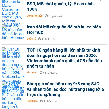
BSR, MB chốt quyền, tỷ lệ cao nhất
100%
DOANH NGHIỆP
-
13 giờ trước
Iran đòi Mỹ rút quân để mở lại eo biển
Hormuz
QUỐC TẾ
-
1 phút trước
TOP 10 ngân hàng lãi lớn nhất từ kinh
doanh ngoại hối nửa đầu năm 2026:
Vietcombank quán quân, ACB dẫn đầu
nhóm tư nhân
TÀI CHÍNH
-
13 giờ trước
Bảng giá vàng hôm nay 9/8 vàng SJC
và nhẫn tròn leo dốc, nữ trang tăng tới 6
triệu đồng/lượng
HÀNG HÓA
-
1 phút trước