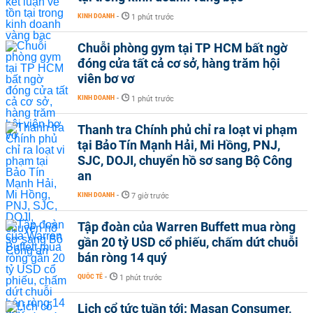
KINH DOANH
-
1 phút trước
Chuỗi phòng gym tại TP HCM bất ngờ
đóng cửa tất cả cơ sở, hàng trăm hội
viên bơ vơ
KINH DOANH
-
1 phút trước
Thanh tra Chính phủ chỉ ra loạt vi phạm
tại Bảo Tín Mạnh Hải, Mi Hồng, PNJ,
SJC, DOJI, chuyển hồ sơ sang Bộ Công
an
KINH DOANH
-
7 giờ trước
Tập đoàn của Warren Buffett mua ròng
gần 20 tỷ USD cổ phiếu, chấm dứt chuỗi
bán ròng 14 quý
QUỐC TẾ
-
1 phút trước
Lịch cổ tức tuần tới: Masan Consumer,