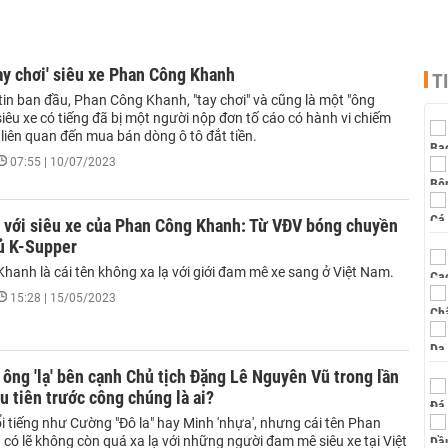
ay chơi' siêu xe Phan Công Khanh
T
tin ban đầu, Phan Công Khanh, "tay chơi" và cũng là một "ông
iêu xe có tiếng đã bị một người nộp đơn tố cáo có hành vi chiếm
 liên quan đến mua bán dòng ô tô đắt tiền.
07:55 | 10/07/2023
h với siêu xe của Phan Công Khanh: Từ VĐV bóng chuyền
hủ K-Supper
hanh là cái tên không xa lạ với giới đam mê xe sang ở Việt Nam.
15:28 | 15/05/2023
ông 'lạ' bên cạnh Chủ tịch Đặng Lê Nguyên Vũ trong lần
ầu tiên trước công chúng là ai?
i tiếng như Cường "Đô la" hay Minh 'nhựa', nhưng cái tên Phan
có lẽ không còn quá xa lạ với những người đam mê siêu xe tại Việt