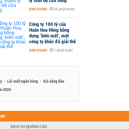
lý toàn bộ cửa hàng
KINH DOANH
-
35 phút trước
Công ty 100 tỷ của
Huấn Hoa Hồng bỗng
dưng ‘biến mất’, một
công ty khác đã giải thể
KINH DOANH
-
1 phút trước
ay
Lãi suất ngân hàng
Giá xăng dầu
am 2026
ANH
DỊCH VỤ QUẢNG CÁO