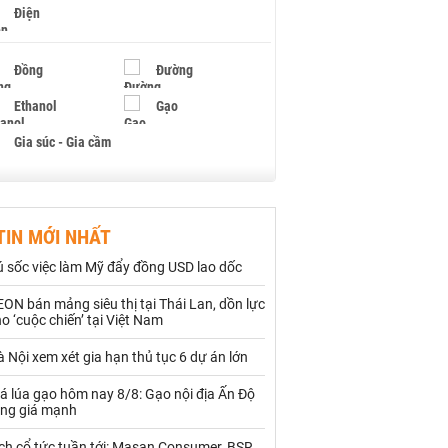
Điện
Đồng
Đường
Ethanol
Gạo
Gia súc - Gia cầm
Giấy
Gỗ
TIN MỚI NHẤT
Hạt điều
Hồ tiêu - Hạt tiêu
ú sốc việc làm Mỹ đẩy đồng USD lao dốc
Khí đốt
ON bán mảng siêu thị tại Thái Lan, dồn lực
o ‘cuộc chiến’ tại Việt Nam
Kim loại khác
Mắc ca
 Nội xem xét gia hạn thủ tục 6 dự án lớn
Muối
Ngũ cốc
á lúa gạo hôm nay 8/8: Gạo nội địa Ấn Độ
Nhựa - Hạt nhựa
ăng giá mạnh
ch cổ tức tuần tới: Masan Consumer, BSR,