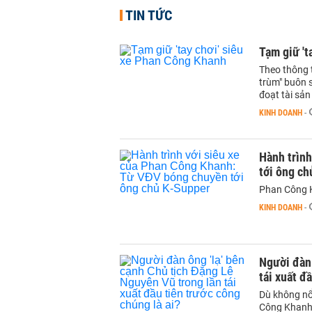
TIN TỨC
Tạm giữ 't
Theo thông 
trùm" buôn s
đoạt tài sản
KINH DOANH
-
Hành trìn
tới ông c
Phan Công K
KINH DOANH
-
Người đàn 
tái xuất đ
Dù không nổ
Công Khanh 