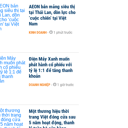
AEON bán mảng siêu thị
tại Thái Lan, dồn lực cho
‘cuộc chiến’ tại Việt
Nam
KINH DOANH
-
1 phút trước
Điện Máy Xanh muốn
phát hành cổ phiếu với
tỷ lệ 1:1 để tăng thanh
khoản
DOANH NGHIỆP
-
1 giờ trước
Một thương hiệu thời
trang Việt đóng cửa sau
5 năm hoạt động, thanh