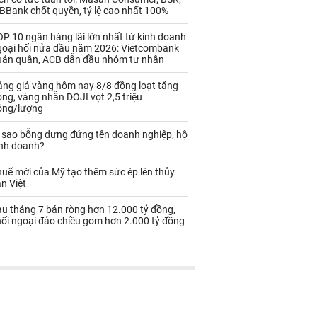
Palladium
Phân bón
BBank chốt quyền, tỷ lệ cao nhất 100%
Rau - Củ -Quả
Sắt thép
P 10 ngân hàng lãi lớn nhất từ kinh doanh
goại hối nửa đầu năm 2026: Vietcombank
Sữa
uán quân, ACB dẫn đầu nhóm tư nhân
ảng giá vàng hôm nay 8/8 đồng loạt tăng
ng, vàng nhẫn DOJI vọt 2,5 triệu
Than
Thức ăn chăn nuôi
ồng/lượng
Thủy hải sản khác
Tôm
ì sao bỗng dưng đứng tên doanh nghiệp, hộ
inh doanh?
Vàng
uế mới của Mỹ tạo thêm sức ép lên thủy
n Việt
VLXD khác
Xăng dầu
au tháng 7 bán ròng hơn 12.000 tỷ đồng,
Xi măng - Clynker
hối ngoại đảo chiều gom hơn 2.000 tỷ đồng