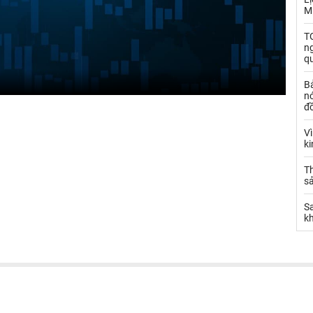
M
TO
n
q
B
nó
đ
V
k
Th
sả
S
k