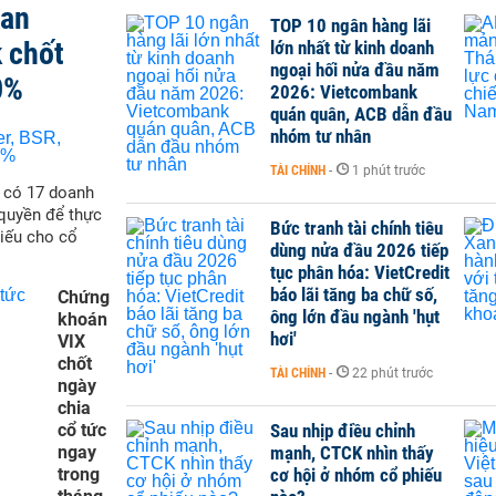
san
TOP 10 ngân hàng lãi
 chốt
lớn nhất từ kinh doanh
ngoại hối nửa đầu năm
0%
2026: Vietcombank
quán quân, ACB dẫn đầu
nhóm tư nhân
TÀI CHÍNH
-
1 phút trước
ẽ có 17 doanh
quyền để thực
Bức tranh tài chính tiêu
hiếu cho cổ
dùng nửa đầu 2026 tiếp
tục phân hóa: VietCredit
báo lãi tăng ba chữ số,
Chứng
ông lớn đầu ngành 'hụt
khoán
hơi'
VIX
chốt
TÀI CHÍNH
-
22 phút trước
ngày
chia
cổ tức
Sau nhịp điều chỉnh
ngay
mạnh, CTCK nhìn thấy
trong
cơ hội ở nhóm cổ phiếu