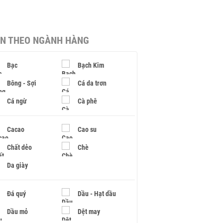
IN THEO NGÀNH HÀNG
Bạc
Bạch Kim
Bông - Sợi
Cá da trơn
Cá ngừ
Cà phê
Cacao
Cao su
Chất dẻo
Chè
Da giày
Đá quý
Dầu - Hạt dầu
Dầu mỏ
Dệt may