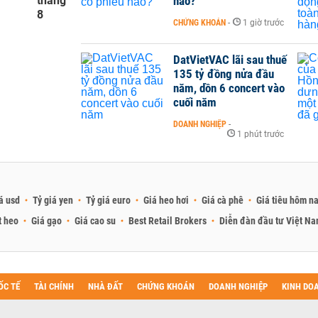
tháng
nào?
8
CHỨNG KHOÁN
-
1 giờ trước
DatVietVAC lãi sau thuế
135 tỷ đồng nửa đầu
năm, dồn 6 concert vào
cuối năm
DOANH NGHIỆP
-
1 phút trước
á usd
Tỷ giá yen
Tỷ giá euro
Giá heo hơi
Giá cà phê
Giá tiêu hôm n
t heo
Giá gạo
Giá cao su
Best Retail Brokers
Diễn đàn đầu tư Việt N
ỐC TẾ
TÀI CHÍNH
NHÀ ĐẤT
CHỨNG KHOÁN
DOANH NGHIỆP
KINH DO