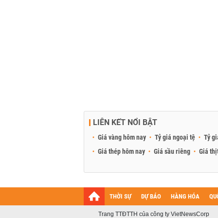
LIÊN KẾT NỔI BẬT
Giá vàng hôm nay
Tỷ giá ngoại tệ
Tỷ gi
Giá thép hôm nay
Giá sầu riêng
Giá thị
THỜI SỰ
DỰ BÁO
HÀNG HÓA
QU
Trang TTĐTTH của công ty VietNewsCorp