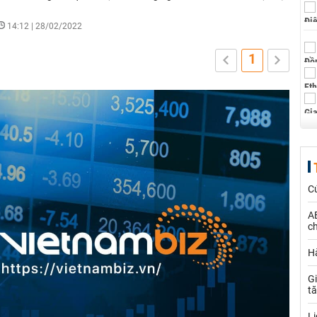
14:12 | 28/02/2022
1
C
AE
ch
Hà
Gi
t
Lị