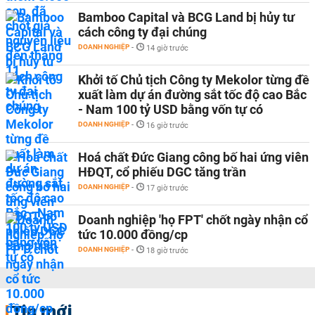
Bamboo Capital và BCG Land bị hủy tư
cách công ty đại chúng
DOANH NGHIỆP
-
14 giờ trước
Khởi tố Chủ tịch Công ty Mekolor từng đề
xuất làm dự án đường sắt tốc độ cao Bắc
- Nam 100 tỷ USD bằng vốn tự có
DOANH NGHIỆP
-
16 giờ trước
Hoá chất Đức Giang công bố hai ứng viên
HĐQT, cổ phiếu DGC tăng trần
DOANH NGHIỆP
-
17 giờ trước
Doanh nghiệp 'họ FPT' chốt ngày nhận cổ
tức 10.000 đồng/cp
DOANH NGHIỆP
-
18 giờ trước
Tin mới