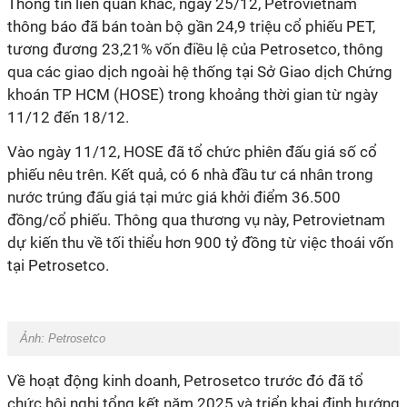
Thông tin liên quan khác, ngày 25/12, Petrovietnam
thông báo đã bán toàn bộ gần 24,9 triệu cổ phiếu PET,
tương đương 23,21% vốn điều lệ của Petrosetco, thông
qua các giao dịch ngoài hệ thống tại Sở Giao dịch Chứng
khoán TP HCM (HOSE) trong khoảng thời gian từ ngày
11/12 đến 18/12.
Vào ngày 11/12, HOSE đã tổ chức phiên đấu giá số cổ
phiếu nêu trên. Kết quả, có 6 nhà đầu tư cá nhân trong
nước trúng đấu giá tại mức giá khởi điểm 36.500
đồng/cổ phiếu. Thông qua thương vụ này, Petrovietnam
dự kiến thu về tối thiểu hơn 900 tỷ đồng từ việc thoái vốn
tại Petrosetco.
Ảnh: Petrosetco
Về hoạt động kinh doanh, Petrosetco trước đó đã tổ
chức hội nghị tổng kết năm 2025 và triển khai định hướng