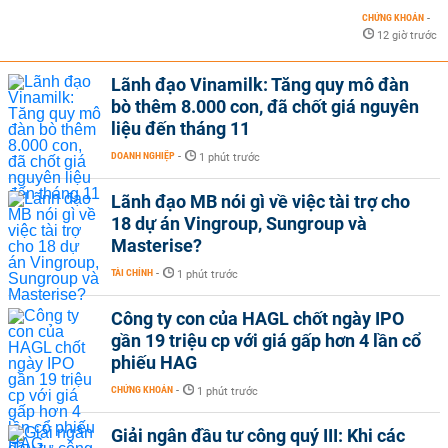
CHỨNG KHOÁN
-
12 giờ trước
Lãnh đạo Vinamilk: Tăng quy mô đàn
bò thêm 8.000 con, đã chốt giá nguyên
liệu đến tháng 11
DOANH NGHIỆP
-
1 phút trước
Lãnh đạo MB nói gì về việc tài trợ cho
18 dự án Vingroup, Sungroup và
Masterise?
TÀI CHÍNH
-
1 phút trước
Công ty con của HAGL chốt ngày IPO
gần 19 triệu cp với giá gấp hơn 4 lần cổ
phiếu HAG
CHỨNG KHOÁN
-
1 phút trước
Giải ngân đầu tư công quý III: Khi các