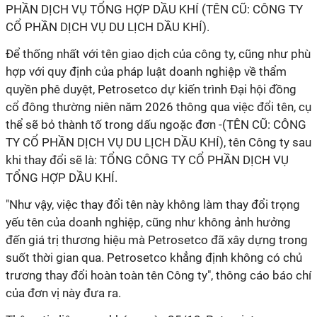
PHẦN DỊCH VỤ TỔNG HỢP DẦU KHÍ (TÊN CŨ: CÔNG TY
CỔ PHẦN DỊCH VỤ DU LỊCH DẦU KHÍ).
Để thống nhất với tên giao dịch của công ty, cũng như phù
hợp với quy định của pháp luật doanh nghiệp về thẩm
quyền phê duyệt, Petrosetco dự kiến trình Đại hội đồng
cổ đông thường niên năm 2026 thông qua việc đổi tên, cụ
thể sẽ bỏ thành tố trong dấu ngoặc đơn -(TÊN CŨ: CÔNG
TY CỔ PHẦN DỊCH VỤ DU LỊCH DẦU KHÍ), tên Công ty sau
khi thay đổi sẽ là: TỔNG CÔNG TY CỔ PHẦN DỊCH VỤ
TỔNG HỢP DẦU KHÍ.
"Như vậy, việc thay đổi tên này không làm thay đổi trọng
yếu tên của doanh nghiệp, cũng như không ảnh hưởng
đến giá trị thương hiệu mà Petrosetco đã xây dựng trong
suốt thời gian qua. Petrosetco khẳng định không có chủ
trương thay đổi hoàn toàn tên Công ty", thông cáo báo chí
của đơn vị này đưa ra.