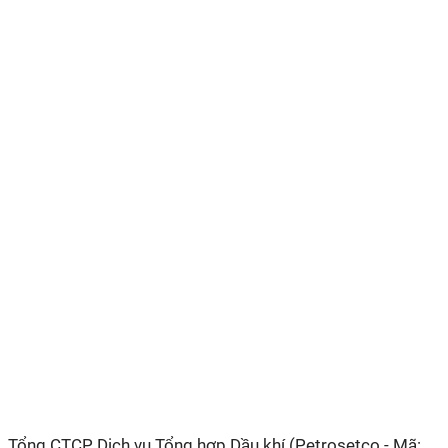
Tổng CTCP Dịch vụ Tổng hợp Dầu khí (Petrosetco - Mã: