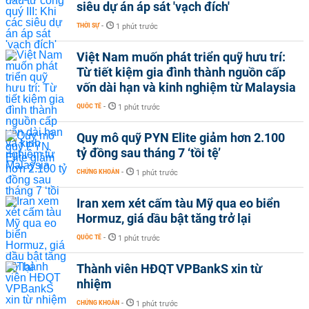
siêu dự án áp sát 'vạch đích'
THỜI SỰ
-
1 phút trước
Việt Nam muốn phát triển quỹ hưu trí:
Từ tiết kiệm gia đình thành nguồn cấp
vốn dài hạn và kinh nghiệm từ Malaysia
QUỐC TẾ
-
1 phút trước
Quy mô quỹ PYN Elite giảm hơn 2.100
tỷ đồng sau tháng 7 ‘tồi tệ’
CHỨNG KHOÁN
-
1 phút trước
Iran xem xét cấm tàu Mỹ qua eo biển
Hormuz, giá dầu bật tăng trở lại
QUỐC TẾ
-
1 phút trước
Thành viên HĐQT VPBankS xin từ
nhiệm
CHỨNG KHOÁN
-
1 phút trước