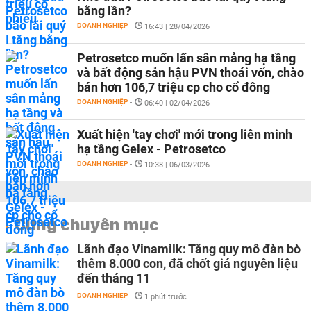
bằng lần?
DOANH NGHIỆP
-
16:43 | 28/04/2026
Petrosetco muốn lấn sân mảng hạ tầng
và bất động sản hậu PVN thoái vốn, chào
bán hơn 106,7 triệu cp cho cổ đông
DOANH NGHIỆP
-
06:40 | 02/04/2026
Xuất hiện 'tay chơi' mới trong liên minh
hạ tầng Gelex - Petrosetco
DOANH NGHIỆP
-
10:38 | 06/03/2026
Cùng chuyên mục
Lãnh đạo Vinamilk: Tăng quy mô đàn bò
thêm 8.000 con, đã chốt giá nguyên liệu
đến tháng 11
DOANH NGHIỆP
-
1 phút trước