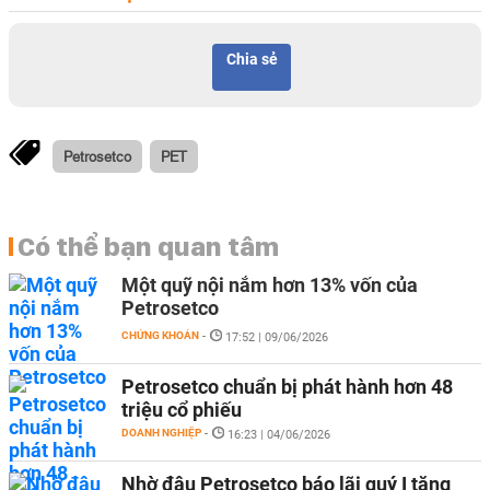
Chia sẻ
Petrosetco
PET
Có thể bạn quan tâm
Một quỹ nội nắm hơn 13% vốn của
Petrosetco
CHỨNG KHOÁN
-
17:52 | 09/06/2026
Petrosetco chuẩn bị phát hành hơn 48
triệu cổ phiếu
DOANH NGHIỆP
-
16:23 | 04/06/2026
Nhờ đâu Petrosetco báo lãi quý I tăng