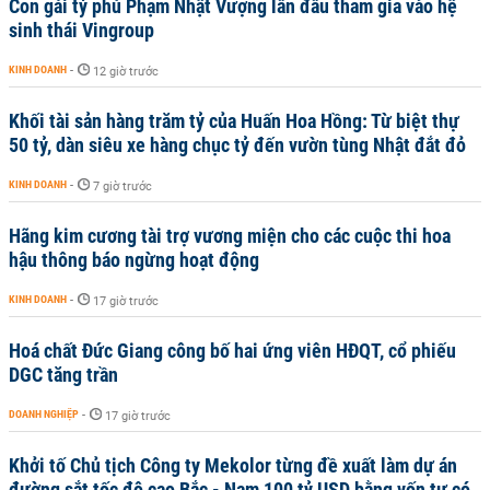
Con gái tỷ phú Phạm Nhật Vượng lần đầu tham gia vào hệ
sinh thái Vingroup
KINH DOANH
-
12 giờ trước
Khối tài sản hàng trăm tỷ của Huấn Hoa Hồng: Từ biệt thự
50 tỷ, dàn siêu xe hàng chục tỷ đến vườn tùng Nhật đắt đỏ
KINH DOANH
-
7 giờ trước
Hãng kim cương tài trợ vương miện cho các cuộc thi hoa
hậu thông báo ngừng hoạt động
KINH DOANH
-
17 giờ trước
Hoá chất Đức Giang công bố hai ứng viên HĐQT, cổ phiếu
DGC tăng trần
DOANH NGHIỆP
-
17 giờ trước
Khởi tố Chủ tịch Công ty Mekolor từng đề xuất làm dự án
đường sắt tốc độ cao Bắc - Nam 100 tỷ USD bằng vốn tự có