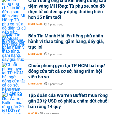
Chân dung ông chủ kín tiếng đứng sau
tiệm vàng Mi Hồng: Từ phụ xe, sửa đồ
điện tử cũ đến gây dựng thương hiệu
hơn 35 năm tuổi
KINH DOANH
-
1 phút trước
Bảo Tín Mạnh Hải lên tiếng phủ nhận
hành vi thao túng, găm hàng, đẩy giá,
trục lợi
KINH DOANH
-
1 phút trước
Chuỗi phòng gym tại TP HCM bất ngờ
đóng cửa tất cả cơ sở, hàng trăm hội
viên bơ vơ
KINH DOANH
-
1 phút trước
Tập đoàn của Warren Buffett mua ròng
gần 20 tỷ USD cổ phiếu, chấm dứt chuỗi
bán ròng 14 quý
QUỐC TẾ
-
1 phút trước