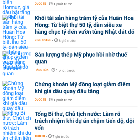
QUỐC TẾ
-
1 phút trước
Khối tài sản hàng trăm tỷ của Huấn Hoa
Hồng: Từ biệt thự 50 tỷ, dàn siêu xe
hàng chục tỷ đến vườn tùng Nhật đắt đỏ
KINH DOANH
-
6 giờ trước
Sản lượng thép Mỹ phục hồi nhờ thuế
quan
HÀNG HÓA
-
1 phút trước
Chứng khoán Mỹ đồng loạt giảm điểm
khi giá dầu quay đầu tăng
QUỐC TẾ
-
1 phút trước
Tổng Bí thư, Chủ tịch nước: Làm rõ
trách nhiệm khi dự án chậm tiến độ, đội
vốn
THỜI SỰ
-
7 giờ trước