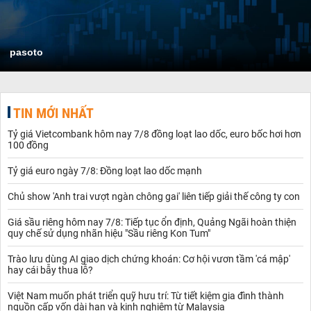
pasoto
TIN MỚI NHẤT
Tỷ giá Vietcombank hôm nay 7/8 đồng loạt lao dốc, euro bốc hơi hơn
100 đồng
Tỷ giá euro ngày 7/8: Đồng loạt lao dốc mạnh
Chủ show 'Anh trai vượt ngàn chông gai' liên tiếp giải thế công ty con
Giá sầu riêng hôm nay 7/8: Tiếp tục ổn định, Quảng Ngãi hoàn thiện
quy chế sử dụng nhãn hiệu "Sầu riêng Kon Tum"
Trào lưu dùng AI giao dịch chứng khoán: Cơ hội vươn tầm 'cá mập'
hay cái bẫy thua lỗ?
Việt Nam muốn phát triển quỹ hưu trí: Từ tiết kiệm gia đình thành
nguồn cấp vốn dài hạn và kinh nghiệm từ Malaysia