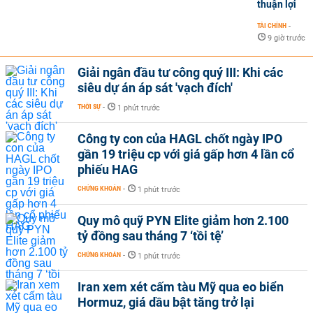
thuận lợi
TÀI CHÍNH
-
9 giờ trước
Giải ngân đầu tư công quý III: Khi các
siêu dự án áp sát 'vạch đích'
THỜI SỰ
-
1 phút trước
Công ty con của HAGL chốt ngày IPO
gần 19 triệu cp với giá gấp hơn 4 lần cổ
phiếu HAG
CHỨNG KHOÁN
-
1 phút trước
Quy mô quỹ PYN Elite giảm hơn 2.100
tỷ đồng sau tháng 7 ‘tồi tệ’
CHỨNG KHOÁN
-
1 phút trước
Iran xem xét cấm tàu Mỹ qua eo biển
Hormuz, giá dầu bật tăng trở lại