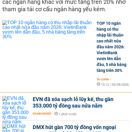
các ngân hàng khác với mức tăng trên 20% nhờ
tham gia tái cơ cấu ngân hàng yếu kém.
TOP 10 ngân
hàng có thu
nhập lãi thuần
cao nhất nửa
đầu năm 2026:
VietinBank
vươn lên dẫn
đầu, 5 nhà băng
tăng trên 30%
TÀI CHÍNH
-
15:12 | 05/08/2026
EVN đã xóa sạch lỗ lũy kế, thu gần
353.000 tỷ đồng sau nửa năm
DOANH NGHIỆP
-
1 phút trước
DMX hút gần 700 tỷ đồng vốn ngoại