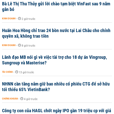
Bà Lê Thị Thu Thủy gửi lời chào tạm biệt VinFast sau 9 năm
gắn bó
KINH DOANH
-
2 giờ trước
Huấn Hoa Hồng chỉ trao 24 bồn nước tại Lai Châu cho chính
quyền xã, không trao tiền
KINH DOANH
-
8 giờ trước
Lãnh đạo MB nói gì về việc tài trợ cho 18 dự án Vingroup,
Sungroup và Masterise?
TÀI CHÍNH
-
13 giờ trước
NHNN cần tăng nắm giữ bao nhiêu cổ phiếu CTG để sở hữu
tối thiểu 65% VietinBank?
CHỨNG KHOÁN
-
4 giờ trước
Công ty con của HAGL chốt ngày IPO gần 19 triệu cp với giá