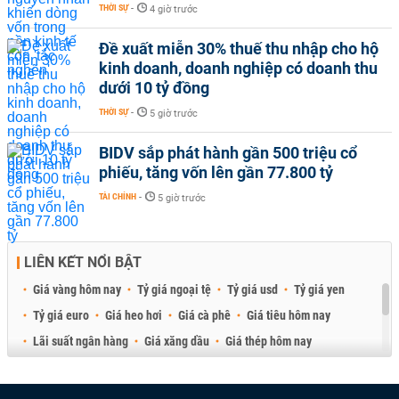
THỜI SỰ
-
4 giờ trước
Đề xuất miễn 30% thuế thu nhập cho hộ
kinh doanh, doanh nghiệp có doanh thu
dưới 10 tỷ đồng
THỜI SỰ
-
5 giờ trước
BIDV sắp phát hành gần 500 triệu cổ
phiếu, tăng vốn lên gần 77.800 tỷ
TÀI CHÍNH
-
5 giờ trước
LIÊN KẾT NỔI BẬT
Giá vàng hôm nay
Tỷ giá ngoại tệ
Tỷ giá usd
Tỷ giá yen
Tỷ giá euro
Giá heo hơi
Giá cà phê
Giá tiêu hôm nay
Lãi suất ngân hàng
Giá xăng dầu
Giá thép hôm nay
Giá sầu riêng
Giá thịt heo
Giá gạo
Giá cao su
Best Retail Brokers
Diễn đàn đầu tư Việt Nam 2026