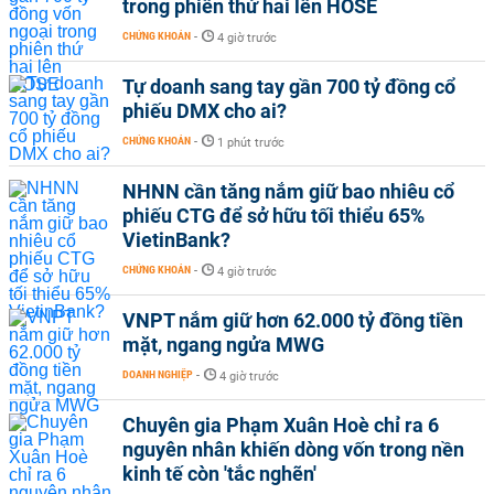
trong phiên thứ hai lên HOSE
CHỨNG KHOÁN
-
4 giờ trước
Tự doanh sang tay gần 700 tỷ đồng cổ
phiếu DMX cho ai?
CHỨNG KHOÁN
-
1 phút trước
NHNN cần tăng nắm giữ bao nhiêu cổ
phiếu CTG để sở hữu tối thiểu 65%
VietinBank?
CHỨNG KHOÁN
-
4 giờ trước
VNPT nắm giữ hơn 62.000 tỷ đồng tiền
mặt, ngang ngửa MWG
DOANH NGHIỆP
-
4 giờ trước
Chuyên gia Phạm Xuân Hoè chỉ ra 6
nguyên nhân khiến dòng vốn trong nền
kinh tế còn 'tắc nghẽn'