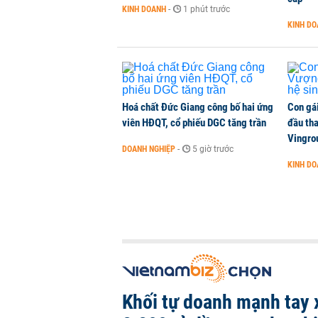
KINH DOANH
-
1 phút trước
KINH D
Hoá chất Đức Giang công bố hai ứng
Con gá
viên HĐQT, cổ phiếu DGC tăng trần
đầu tha
Vingro
DOANH NGHIỆP
-
5 giờ trước
KINH D
Khối tự doanh mạnh tay 