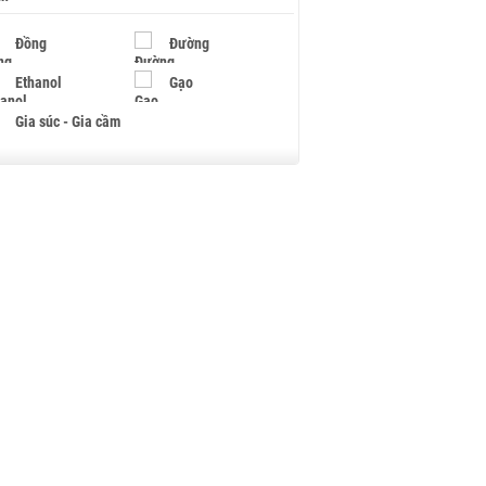
Đồng
Đường
Ethanol
Gạo
Gia súc - Gia cầm
Giấy
Gỗ
Hạt điều
Hồ tiêu - Hạt tiêu
Khí đốt
Kim loại khác
Mắc ca
Muối
Ngũ cốc
Nhựa - Hạt nhựa
Palladium
Phân bón