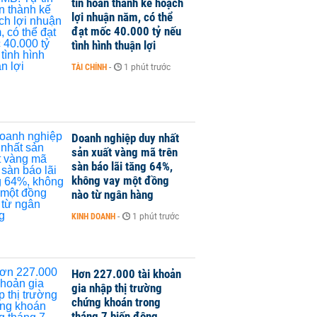
tin hoàn thành kế hoạch
lợi nhuận năm, có thể
đạt mốc 40.000 tỷ nếu
tình hình thuận lợi
TÀI CHÍNH
-
1 phút trước
Doanh nghiệp duy nhất
sản xuất vàng mã trên
sàn báo lãi tăng 64%,
không vay một đồng
nào từ ngân hàng
KINH DOANH
-
1 phút trước
Hơn 227.000 tài khoản
gia nhập thị trường
chứng khoán trong
tháng 7 biến động