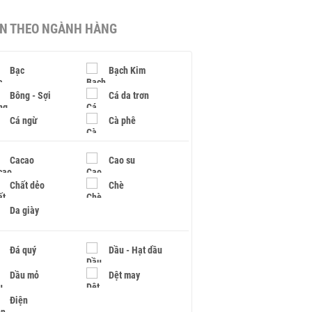
IN THEO NGÀNH HÀNG
Bạc
Bạch Kim
Bông - Sợi
Cá da trơn
Cá ngừ
Cà phê
Cacao
Cao su
Chất dẻo
Chè
Da giày
Đá quý
Dầu - Hạt dầu
Dầu mỏ
Dệt may
Điện