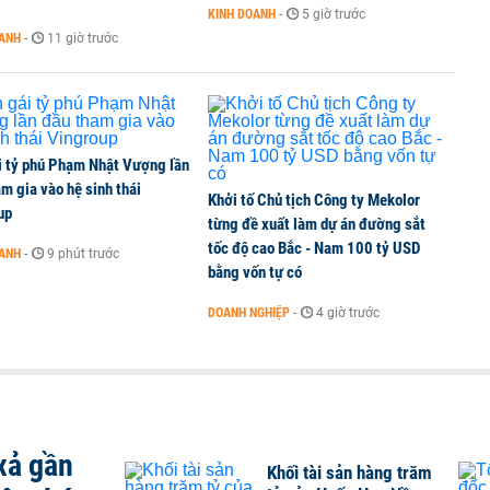
KINH DOANH
-
5 giờ trước
OANH
-
11 giờ trước
i tỷ phú Phạm Nhật Vượng lần
m gia vào hệ sinh thái
Khởi tố Chủ tịch Công ty Mekolor
up
từng đề xuất làm dự án đường sắt
tốc độ cao Bắc - Nam 100 tỷ USD
OANH
-
9 phút trước
bằng vốn tự có
DOANH NGHIỆP
-
4 giờ trước
xả gần
Khối tài sản hàng trăm