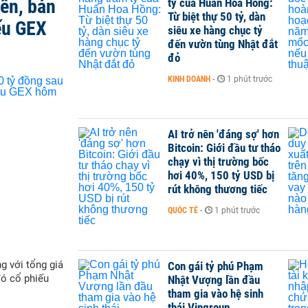
iên, bán
tỷ của Huấn Hoa Hồng:
Từ biệt thự 50 tỷ, dàn
ếu GEX
siêu xe hàng chục tỷ
đến vườn tùng Nhật đắt
đỏ
KINH DOANH
-
1 phút trước
AI trở nên 'đáng sợ' hơn
Bitcoin: Giới đầu tư tháo
chạy vì thị trường bốc
hơi 40%, 150 tỷ USD bị
rút không thương tiếc
QUỐC TẾ
-
1 phút trước
g với tổng giá
Con gái tỷ phú Phạm
đó cổ phiếu
Nhật Vượng lần đầu
tham gia vào hệ sinh
thái Vingroup