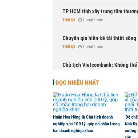
TP HCM tính xây trung tâm thương
THỜI SỰ
-
1 phút trước
Chuyên gia hiến kế tái thiết sông
THỜI SỰ
-
1 phút trước
Chủ tịch Vietcombank: Không thể q
TÀI CHÍNH
-
1 phút trước
ĐỌC NHIỀU NHẤT
Huấn Hoa Hồng là Chủ tịch doanh
'Đế chế
nghiệp vốn 100 tỷ, góp cổ phần trong
Nhã Kỳ:
hai doanh nghiệp khác
cương đ
cấp