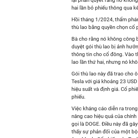
lại phán quyết rằng nó khôn
hai lần bỏ phiếu thông qua k
Hồi tháng 1/2024, thẩm phá
thù lao bằng quyền chọn cổ ph
Bà cho rằng nó không công b
duyệt gói thù lao bị ảnh hư
thông tin cho cổ đông. Vào t
lao lần thứ hai, nhưng nó kh
Gói thù lao này đã trao cho
Tesla với giá khoảng 23 USD
hiệu suất và định giá. Cổ p
phiếu.
Việc kháng cáo diễn ra tron
nâng cao hiệu quả của chính
gọi là DOGE. Điều này đã gây 
thấy sự phản đối của một bộ 