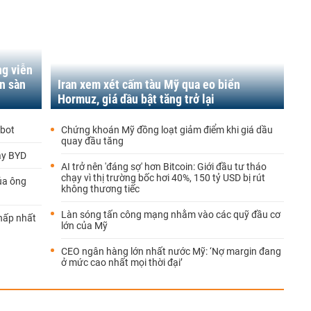
ng viễn
n sàn
Iran xem xét cấm tàu Mỹ qua eo biển
Hormuz, giá dầu bật tăng trở lại
obot
Chứng khoán Mỹ đồng loạt giảm điểm khi giá dầu
quay đầu tăng
ay BYD
AI trở nên 'đáng sợ' hơn Bitcoin: Giới đầu tư tháo
chạy vì thị trường bốc hơi 40%, 150 tỷ USD bị rút
ủa ông
không thương tiếc
Làn sóng tấn công mạng nhằm vào các quỹ đầu cơ
thấp nhất
lớn của Mỹ
CEO ngân hàng lớn nhất nước Mỹ: ‘Nợ margin đang
ở mức cao nhất mọi thời đại’