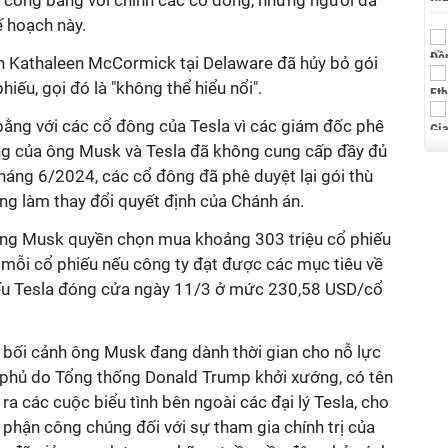
g công bằng với chính các cổ đông, những người đã
ế hoạch này.
n Kathaleen McCormick tại Delaware đã hủy bỏ gói
iếu, gọi đó là "không thể hiểu nổi".
ằng với các cổ đông của Tesla vì các giám đốc phê
ởng của ông Musk và Tesla đã không cung cấp đầy đủ
háng 6/2024, các cổ đông đã phê duyệt lại gói thù
ông làm thay đổi quyết định của Chánh án.
 ông Musk quyền chọn mua khoảng 303 triệu cổ phiếu
 mỗi cổ phiếu nếu công ty đạt được các mục tiêu về
hiếu Tesla đóng cửa ngày 11/3 ở mức 230,58 USD/cổ
g bối cảnh ông Musk đang dành thời gian cho nỗ lực
 phủ do Tổng thống Donald Trump khởi xướng, có tên
ra các cuộc biểu tình bên ngoài các đại lý Tesla, cho
phận công chúng đối với sự tham gia chính trị của