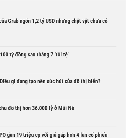
của Grab ngốn 1,2 tỷ USD nhưng chật vật chưa có
00 tỷ đồng sau tháng 7 ‘tồi tệ’
iều gì đang tạo nên sức hút của đô thị biển?
khu đô thị hơn 36.000 tỷ ở Mũi Né
O gần 19 triệu cp với giá gấp hơn 4 lần cổ phiếu