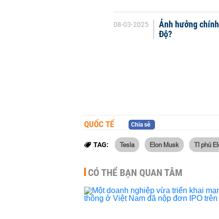
Ảnh hưởng chính 
08-03-2025
Độ?
QUỐC TẾ
Chia sẻ
Tesla
Elon Musk
Tỉ phú E
TAG:
CÓ THỂ BẠN QUAN TÂM