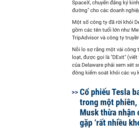
SpaceX, chuyển đăng ký kinh 
đường" cho các doanh nghiệp 
Một số công ty đã rời khỏi D
gồm các tên tuổi lớn như Me
TripAdvisor và công ty truy
Nỗi lo sợ rằng một vài công 
loạt, được gọi là "DExit" (viế
của Delaware phải xem xét s
đông kiểm soát khỏi các vụ k
Cổ phiếu Tesla b
trong một phiên,
Musk thừa nhận 
gặp ‘rất nhiều kh