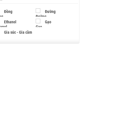
Đồng
Đường
Ethanol
Gạo
Gia súc - Gia cầm
Giấy
Gỗ
Hạt điều
Hồ tiêu - Hạt tiêu
Khí đốt
Kim loại khác
Mắc ca
Muối
Ngũ cốc
Nhựa - Hạt nhựa
Palladium
Phân bón