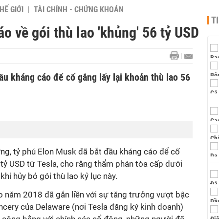
HẾ GIỚI
TÀI CHÍNH - CHỨNG KHOÁN
T
o về gói thù lao 'khủng' 56 tỷ USD
u kháng cáo để cố gắng lấy lại khoản thù lao 56
ng, tỷ phú Elon Musk đã bắt đầu kháng cáo để cố
6 tỷ USD từ Tesla, cho rằng thẩm phán tòa cấp dưới
khi hủy bỏ gói thù lao kỷ lục này.
ao năm 2018 đã gắn liền với sự tăng trưởng vượt bậc
ncery của Delaware (nơi Tesla đăng ký kinh doanh)