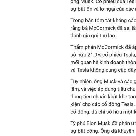
ông Musk. Cổ phiếu của Tesl
sự bất ổn và lo ngại của các 
Trong bản tóm tắt kháng cáo
rằng bà McCormick đã sai lầ
đánh giá gói thù lao.
Thẩm phán McCormick đã áp 
sở hữu 21,9% cổ phiếu Tesla,
mối quan hệ kinh doanh thôn
và Tesla không cung cấp đầy
Tuy nhiên, ông Musk và các g
lầm, và việc áp dụng tiêu ch
dụng tiêu chuẩn khắt khe tạo
kiện" cho các cổ đông Tesla.
cổ đông, dù chỉ sở hữu một l
Tỷ phú Elon Musk đã phản ứn
sự bất công. Ông đã khuyến 