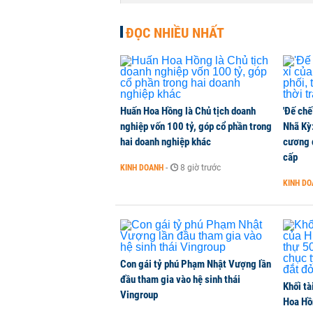
HAG
CHỨNG KHOÁN
-
1 phút trước
ĐỌC NHIỀU NHẤT
Huấn Hoa Hồng là Chủ tịch doanh
'Đế chế
nghiệp vốn 100 tỷ, góp cổ phần trong
Nhã Kỳ:
hai doanh nghiệp khác
cương đ
cấp
KINH DOANH
-
8 giờ trước
KINH D
Con gái tỷ phú Phạm Nhật Vượng lần
đầu tham gia vào hệ sinh thái
Khối tà
Vingroup
Hoa Hồn