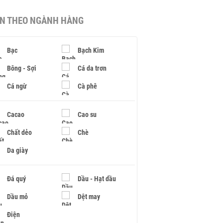
IN THEO NGÀNH HÀNG
Bạc
Bạch Kim
Bông - Sợi
Cá da trơn
Cá ngừ
Cà phê
Cacao
Cao su
Chất dẻo
Chè
Da giày
Đá quý
Dầu - Hạt dầu
Dầu mỏ
Dệt may
Điện