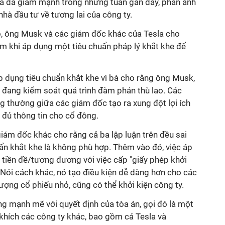
a đã giảm mạnh trong những tuần gần đây, phản ánh
nhà đầu tư về tương lai của công ty.
, ông Musk và các giám đốc khác của Tesla cho
m khi áp dụng một tiêu chuẩn pháp lý khắt khe để
dụng tiêu chuẩn khắt khe vì bà cho rằng ông Musk,
 đang kiểm soát quá trình đàm phán thù lao. Các
g thường giữa các giám đốc tạo ra xung đột lợi ích
 đủ thông tin cho cổ đông.
iám đốc khác cho rằng cả ba lập luận trên đều sai
uẩn khắt khe là không phù hợp. Thêm vào đó, việc áp
 tiền đề/tương đương với việc cấp "giấy phép khởi
 Nói cách khác, nó tạo điều kiện dễ dàng hơn cho các
ượng cổ phiếu nhỏ, cũng có thể khởi kiện công ty.
g mạnh mẽ với quyết định của tòa án, gọi đó là một
khích các công ty khác, bao gồm cả Tesla và