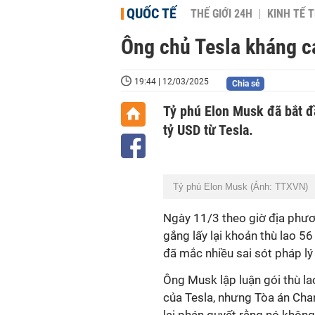
QUỐC TẾ
THẾ GIỚI 24H
KINH TẾ T
Ông chủ Tesla kháng cá
19:44 | 12/03/2025
Chia sẻ
Tỷ phú Elon Musk đã bắt đầ
tỷ USD từ Tesla.
Tỷ phú Elon Musk (Ảnh: TTXVN)
Ngày 11/3 theo giờ địa phươ
gắng lấy lại khoản thù lao 5
đã mắc nhiều sai sót pháp lý 
Ông Musk lập luận gói thù l
của Tesla, nhưng Tòa án Cha