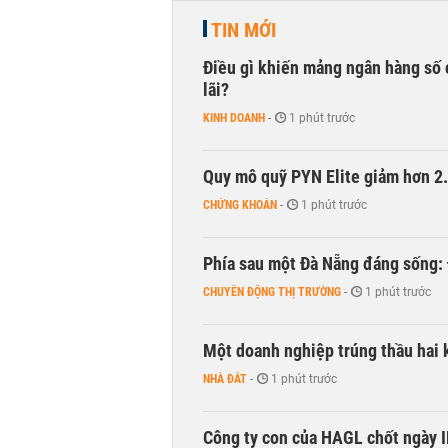
TIN MỚI
Điều gì khiến mảng ngân hàng số 
lãi?
KINH DOANH
-
1 phút trước
Quy mô quỹ PYN Elite giảm hơn 2.1
CHỨNG KHOÁN
-
1 phút trước
Phía sau một Đà Nẵng đáng sống: Đ
CHUYỂN ĐỘNG THỊ TRƯỜNG
-
1 phút trước
Một doanh nghiệp trúng thầu hai 
NHÀ ĐẤT
-
1 phút trước
Công ty con của HAGL chốt ngày IP