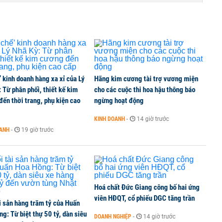
’ kinh doanh hàng xa xỉ của Lý
Hãng kim cương tài trợ vương miện
 Từ phân phối, thiết kế kim
cho các cuộc thi hoa hậu thông báo
ến thời trang, phụ kiện cao
ngừng hoạt động
KINH DOANH
-
14 giờ trước
OANH
-
19 giờ trước
Hoá chất Đức Giang công bố hai ứng
viên HĐQT, cổ phiếu DGC tăng trần
i sản hàng trăm tỷ của Huấn
g: Từ biệt thự 50 tỷ, dàn siêu
DOANH NGHIỆP
-
14 giờ trước