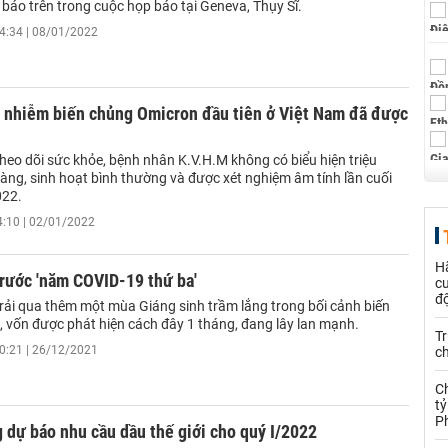
báo trên trong cuộc họp báo tại Geneva, Thụy Sĩ.
4:34 | 08/01/2022
 nhiễm biến chủng Omicron đầu tiên ở Việt Nam đã được
heo dõi sức khỏe, bệnh nhân K.V.H.M không có biểu hiện triệu
àng, sinh hoạt bình thường và được xét nghiệm âm tính lần cuối
022.
4:10 | 02/01/2022
H
rước 'năm COVID-19 thứ ba'
c
đ
trải qua thêm một mùa Giáng sinh trầm lắng trong bối cảnh biến
, vốn được phát hiện cách đây 1 tháng, đang lây lan mạnh.
Tr
0:21 | 26/12/2021
c
C
tỷ
P
dự báo nhu cầu dầu thế giới cho quý I/2022