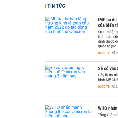
TIN TỨC
IMF hạ dự 
của biến 
Sự tác động
toàn cầu cũ
định được đư
quốc tế (IM
QUỐC TẾ
-
0
Sẽ có vắc 
Đây là tin t
hình Mỹ CN
QUỐC TẾ
-
2
WHO nhấn 
Tổng Giám đ