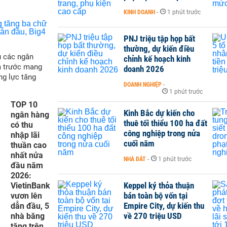
KINH DOANH
-
1 phút trước
PNJ triệu tập họp bất
thường, dự kiến điều
ụ các ngân
chỉnh kế hoạch kinh
m trước mang
doanh 2026
ng lực tăng
DOANH NGHIỆP
-
1 phút trước
TOP 10
Kinh Bắc dự kiến cho
ngân hàng
thuê tối thiểu 100 ha đất
có thu
công nghiệp trong nửa
nhập lãi
cuối năm
thuần cao
nhất nửa
NHÀ ĐẤT
-
1 phút trước
đầu năm
2026:
Keppel ký thỏa thuận
VietinBank
bán toàn bộ vốn tại
vươn lên
Empire City, dự kiến thu
dẫn đầu, 5
về 270 triệu USD
nhà băng
tăng trên