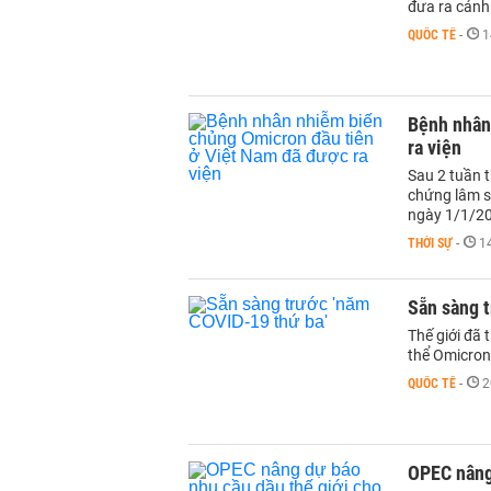
đưa ra cảnh 
QUỐC TẾ
-
1
Bệnh nhân
ra viện
Sau 2 tuần t
chứng lâm s
ngày 1/1/2
THỜI SỰ
-
1
Sẵn sàng t
Thế giới đã 
thể Omicron
QUỐC TẾ
-
2
OPEC nâng 