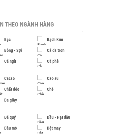
IN THEO NGÀNH HÀNG
Bạc
Bạch Kim
Bông - Sợi
Cá da trơn
Cá ngừ
Cà phê
Cacao
Cao su
Chất dẻo
Chè
Da giày
Đá quý
Dầu - Hạt dầu
Dầu mỏ
Dệt may