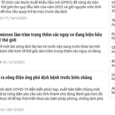
 Tổ chức các Nước Xuất khẩu Dầu mỏ (OPEC) đã nâng dự báo
C
Và
 thế giới cho quý đầu tiên của năm 2022 và giữ nguyên mốc thời
2
 để nhu cầu quay trở lại mức trước đại dịch.
21:17 | 14/12/2021
Tá
n
 Omicron làm trầm trọng thêm các nguy cơ đang hiện hữu
D
t
ế thế giới
ề một làn sóng dịch lây lan từ nước này sang nước khác lại một
C
bám nền kinh tế thế giới, làm trầm trọng thêm các nguy cơ đang
ma
Bá
8:18 | 12/12/2021
x
Gi
 ra công điện ứng phó dịch bệnh trước biến chủng
h
AI
ình dịch COVID-19 diễn biến phức tạp, xuất hiện biến chủng mới,
bi
ã ký công điện yêu cầu các tỉnh thành chủ động đánh giá mức độ
thực tế để kịp thời triển khai các biện pháp phòng, chống dịch phù
8:21 | 05/12/2021