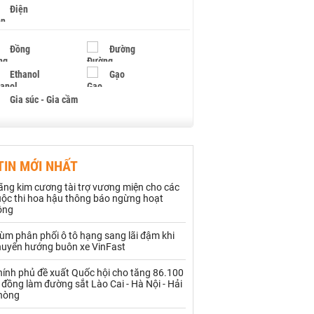
Điện
Đồng
Đường
Ethanol
Gạo
Gia súc - Gia cầm
Giấy
Gỗ
TIN MỚI NHẤT
Hạt điều
Hồ tiêu - Hạt tiêu
ãng kim cương tài trợ vương miện cho các
Khí đốt
uộc thi hoa hậu thông báo ngừng hoạt
ộng
Kim loại khác
Mắc ca
ùm phân phối ô tô hạng sang lãi đậm khi
huyển hướng buôn xe VinFast
Muối
Ngũ cốc
hính phủ đề xuất Quốc hội cho tăng 86.100
Nhựa - Hạt nhựa
 đồng làm đường sắt Lào Cai - Hà Nội - Hải
hòng