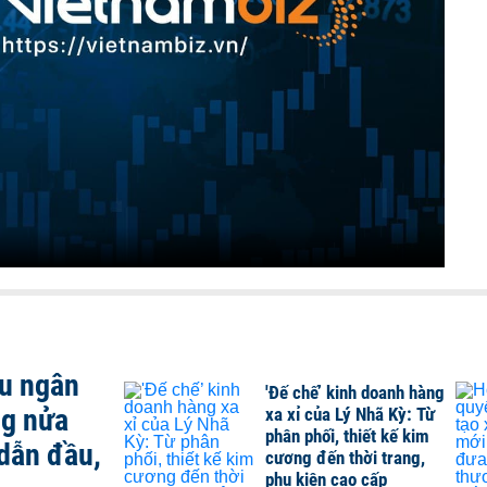
ều ngân
'Đế chế’ kinh doanh hàng
ng nửa
xa xỉ của Lý Nhã Kỳ: Từ
phân phối, thiết kế kim
dẫn đầu,
cương đến thời trang,
phụ kiện cao cấp