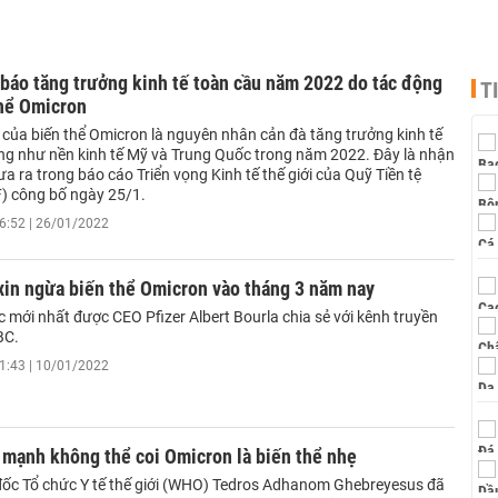
báo tăng trưởng kinh tế toàn cầu năm 2022 do tác động
T
thể Omicron
 của biến thể Omicron là nguyên nhân cản đà tăng trưởng kinh tế
ng như nền kinh tế Mỹ và Trung Quốc trong năm 2022. Đây là nhận
a ra trong báo cáo Triển vọng Kinh tế thế giới của Quỹ Tiền tệ
F) công bố ngày 25/1.
6:52 | 26/01/2022
xin ngừa biến thể Omicron vào tháng 3 năm nay
ức mới nhất được CEO Pfizer Albert Bourla chia sẻ với kênh truyền
BC.
1:43 | 10/01/2022
mạnh không thể coi Omicron là biến thể nhẹ
ốc Tổ chức Y tế thế giới (WHO) Tedros Adhanom Ghebreyesus đã