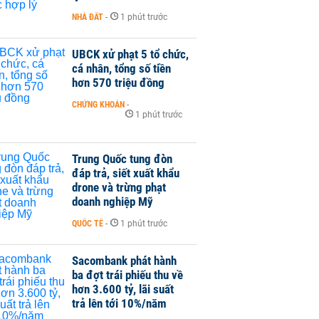
NHÀ ĐẤT
-
1 phút trước
UBCK xử phạt 5 tổ chức,
cá nhân, tổng số tiền
hơn 570 triệu đồng
CHỨNG KHOÁN
-
1 phút trước
Trung Quốc tung đòn
đáp trả, siết xuất khẩu
drone và trừng phạt
doanh nghiệp Mỹ
QUỐC TẾ
-
1 phút trước
Sacombank phát hành
ba đợt trái phiếu thu về
hơn 3.600 tỷ, lãi suất
trả lên tới 10%/năm