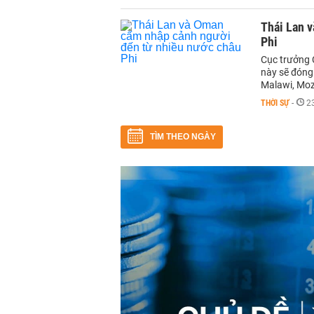
Thái Lan 
Phi
Cục trưởng 
này sẽ đóng
Malawi, Mo
THỜI SỰ
-
2
TÌM THEO NGÀY