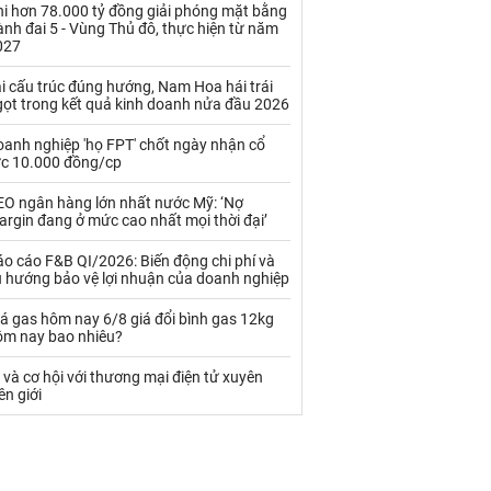
Palladium
Phân bón
hi hơn 78.000 tỷ đồng giải phóng mặt bằng
nh đai 5 - Vùng Thủ đô, thực hiện từ năm
027
Rau - Củ -Quả
Sắt thép
i cấu trúc đúng hướng, Nam Hoa hái trái
Sữa
gọt trong kết quả kinh doanh nửa đầu 2026
oanh nghiệp 'họ FPT' chốt ngày nhận cổ
Than
Thức ăn chăn nuôi
ức 10.000 đồng/cp
Thủy hải sản khác
Tôm
EO ngân hàng lớn nhất nước Mỹ: ‘Nợ
rgin đang ở mức cao nhất mọi thời đại’
Vàng
o cáo F&B QI/2026: Biến động chi phí và
u hướng bảo vệ lợi nhuận của doanh nghiệp
VLXD khác
Xăng dầu
á gas hôm nay 6/8 giá đổi bình gas 12kg
Xi măng - Clynker
ôm nay bao nhiêu?
 và cơ hội với thương mại điện tử xuyên
ên giới