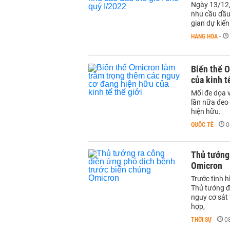
Ngày 13/12,
nhu cầu dầu
gian dự kiến
HÀNG HÓA
-
Biến thể
của kinh t
Mối đe dọa v
lần nữa đeo 
hiện hữu.
QUỐC TẾ
-
0
Thủ tướng
Omicron
Trước tình h
Thủ tướng đ
nguy cơ sát 
hợp,
THỜI SỰ
-
0