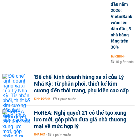
đầu năm
2026:
VietinBank
vươn lên
dẫn đầu, 5
nhà băng
tăng trên
30%
TÀI CHÍNH
-
15 giờ trước
'Đế chế’ kinh doanh hàng xa xỉ của Lý
Nhã Kỳ: Từ phân phối, thiết kế kim
cương đến thời trang, phụ kiện cao cấp
KINH DOANH
-
1 phút trước
HoREA: Nghị quyết 21 có thể tạo xung
lực mới, góp phần đưa giá nhà thương
mại về mức hợp lý
NHÀ ĐẤT
-
1 phút trước