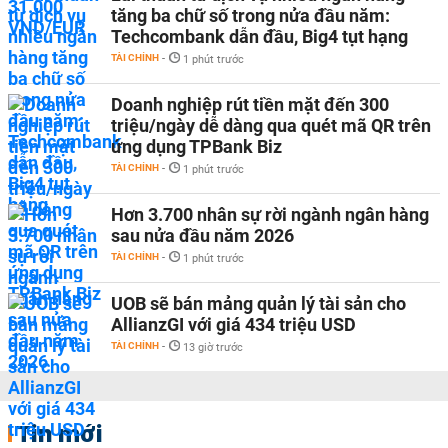
tăng ba chữ số trong nửa đầu năm:
Techcombank dẫn đầu, Big4 tụt hạng
TÀI CHÍNH
-
1 phút trước
Doanh nghiệp rút tiền mặt đến 300
triệu/ngày dễ dàng qua quét mã QR trên
ứng dụng TPBank Biz
TÀI CHÍNH
-
1 phút trước
Hơn 3.700 nhân sự rời ngành ngân hàng
sau nửa đầu năm 2026
TÀI CHÍNH
-
1 phút trước
UOB sẽ bán mảng quản lý tài sản cho
AllianzGI với giá 434 triệu USD
TÀI CHÍNH
-
13 giờ trước
Tin mới