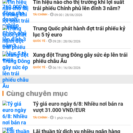
Tín hiệu nào cho thị trường khi lợi suất
trái phiếu Chính phủ lên đỉnh 3 năm?
TÀI CHÍNH
-
09:00 | 28/06/2026
Trung Quốc phát hành đợt trái phiếu kỷ
lục 5 tỷ euro
QUỐC TẾ
-
09:28 | 28/06/2026
Xung đột Trung Đông gây sức ép lên trái
phiếu châu Âu
QUỐC TẾ
-
06:19 | 16/06/2026
Cùng chuyên mục
Tỷ giá euro ngày 6/8: Nhiều nơi bán ra
vượt 31.000 VND/EUR
TÀI CHÍNH
-
1 phút trước
Lãi thuần từ dịch vụ nhiều ngân hàng