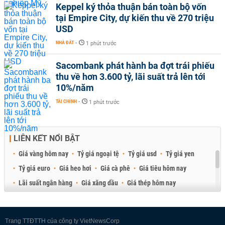
Keppel ký thỏa thuận bán toàn bộ vốn
tại Empire City, dự kiến thu về 270 triệu
USD
NHÀ ĐẤT
-
1 phút trước
Sacombank phát hành ba đợt trái phiếu
thu về hơn 3.600 tỷ, lãi suất trả lên tới
10%/năm
TÀI CHÍNH
-
1 phút trước
LIÊN KẾT NỔI BẬT
Giá vàng hôm nay
Tỷ giá ngoại tệ
Tỷ giá usd
Tỷ giá yen
Tỷ giá euro
Giá heo hơi
Giá cà phê
Giá tiêu hôm nay
Lãi suất ngân hàng
Giá xăng dầu
Giá thép hôm nay
Giá sầu riêng
Giá thịt heo
Giá gạo
Giá cao su
Best Retail Brokers
Diễn đàn đầu tư Việt Nam 2026
Trang TTĐTTH của công ty VietNewsCorp