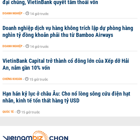
đại chúng, VietinBank quyết tâm thoái vốn
DOANH NGHIỆP
-
14 giờ trước
Doanh nghiệp dịch vụ hàng không trích lập dự phòng hàng
nghìn tỷ đồng khoản phải thu từ Bamboo Airways
DOANH NGHIỆP
-
14 giờ trước
VietinBank Capital trở thành cổ đông lớn của Xếp dỡ Hải
An, nắm gần 10% vốn
CHỨNG KHOÁN
-
15 giờ trước
Hạn hán kỷ lục ở châu Âu: Cho nổ lòng sông cứu điện hạt
nhân, kinh tế tổn thất hàng tỷ USD
QUỐC TẾ
-
15 giờ trước