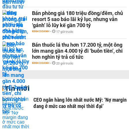
Bán phòng giá 180 triệu đồng/đêm, chủ
resort 5 sao báo lãi kỷ lục, nhưng vẫn
‘gánh’ lỗ lũy kế gần 700 tỷ
KINH DOANH
-
17 giờ trước
Bán thuốc lá thu hơn 17.200 tỷ, một ông
lớn mang gần 4.000 tỷ đi ‘buôn tiền’, chi
hơn nghìn tỷ trả cổ tức
KINH DOANH
-
20 giờ trước
Tin mới
CEO ngân hàng lớn nhất nước Mỹ: ‘Nợ margin
đang ở mức cao nhất mọi thời đại’