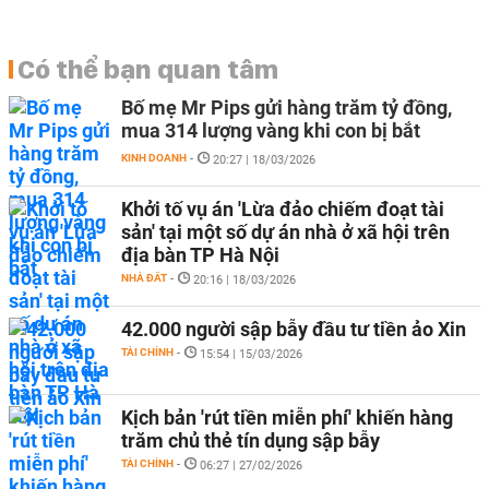
Có thể bạn quan tâm
Bố mẹ Mr Pips gửi hàng trăm tỷ đồng,
mua 314 lượng vàng khi con bị bắt
KINH DOANH
-
20:27 | 18/03/2026
Khởi tố vụ án 'Lừa đảo chiếm đoạt tài
sản' tại một số dự án nhà ở xã hội trên
địa bàn TP Hà Nội
NHÀ ĐẤT
-
20:16 | 18/03/2026
42.000 người sập bẫy đầu tư tiền ảo Xin
TÀI CHÍNH
-
15:54 | 15/03/2026
Kịch bản 'rút tiền miễn phí' khiến hàng
trăm chủ thẻ tín dụng sập bẫy
TÀI CHÍNH
-
06:27 | 27/02/2026