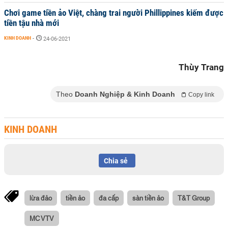
Chơi game tiền ảo Việt, chàng trai người Phillippines kiếm được
tiền tậu nhà mới
KINH DOANH
-
24-06-2021
Thùy Trang
Theo
Doanh Nghiệp & Kinh Doanh
Copy link
KINH DOANH
Chia sẻ
lừa đảo
tiền ảo
đa cấp
sàn tiền ảo
T&T Group
MC VTV