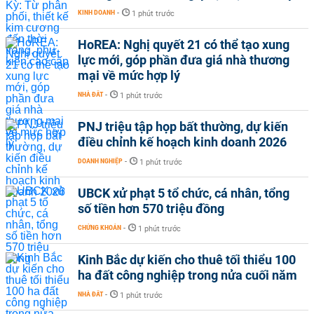
KINH DOANH
-
1 phút trước
HoREA: Nghị quyết 21 có thể tạo xung
lực mới, góp phần đưa giá nhà thương
mại về mức hợp lý
NHÀ ĐẤT
-
1 phút trước
PNJ triệu tập họp bất thường, dự kiến
điều chỉnh kế hoạch kinh doanh 2026
DOANH NGHIỆP
-
1 phút trước
UBCK xử phạt 5 tổ chức, cá nhân, tổng
số tiền hơn 570 triệu đồng
CHỨNG KHOÁN
-
1 phút trước
Kinh Bắc dự kiến cho thuê tối thiểu 100
ha đất công nghiệp trong nửa cuối năm
NHÀ ĐẤT
-
1 phút trước