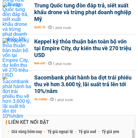
Trung Quốc tung đòn đáp trả, siết xuất
khẩu drone và trừng phạt doanh nghiệp
Mỹ
QUỐC TẾ
-
1 phút trước
Keppel ký thỏa thuận bán toàn bộ vốn
tại Empire City, dự kiến thu về 270 triệu
USD
NHÀ ĐẤT
-
1 phút trước
Sacombank phát hành ba đợt trái phiếu
thu về hơn 3.600 tỷ, lãi suất trả lên tới
10%/năm
TÀI CHÍNH
-
1 phút trước
LIÊN KẾT NỔI BẬT
Giá vàng hôm nay
Tỷ giá ngoại tệ
Tỷ giá usd
Tỷ giá yen