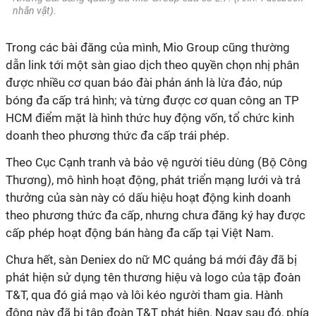
nhân vật
).
Trong các bài đăng của mình, Mio Group cũng thường
dẫn link tới một sàn giao dịch theo quyền chọn nhị phân
được nhiều cơ quan báo đài phản ánh là lừa đảo, núp
bóng đa cấp trá hình; và từng được cơ quan công an TP
HCM điểm mặt là hình thức huy động vốn, tổ chức kinh
doanh theo phương thức đa cấp trái phép.
Theo Cục Cạnh tranh và bảo vệ người tiêu dùng (Bộ Công
Thương), mô hình hoạt động, phát triển mạng lưới và trả
thưởng của sàn này có dấu hiệu hoạt động kinh doanh
theo phương thức đa cấp, nhưng chưa đăng ký hay được
cấp phép hoạt động bán hàng đa cấp tại Việt Nam.
Chưa hết, sàn Deniex do nữ MC quảng bá mới đây đã bị
phát hiện sử dụng tên thương hiệu và logo của tập đoàn
T&T, qua đó giả mạo và lôi kéo người tham gia. Hành
động này đã bị tập đoàn T&T phát hiện. Ngay sau đó, phía