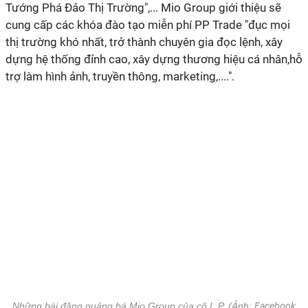
Tướng Phá Đảo Thị Trường",... Mio Group giới thiệu sẽ
cung cấp các khóa đào tạo miễn phí PP Trade "đục mọi
thị trường khó nhất, trở thành chuyên gia đọc lệnh, xây
dựng hệ thống đỉnh cao, xây dựng thương hiệu cá nhân,hỗ
trợ làm hình ảnh, truyền thông, marketing,....".
Những bài đăng quảng bá Mio Group của cô L.P. (Ảnh:
Facebook