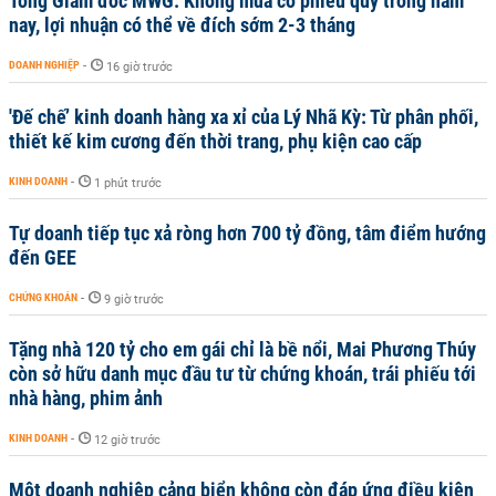
Tổng Giám đốc MWG: Không mua cổ phiếu quỹ trong năm
nay, lợi nhuận có thể về đích sớm 2-3 tháng
DOANH NGHIỆP
-
16 giờ trước
'Đế chế’ kinh doanh hàng xa xỉ của Lý Nhã Kỳ: Từ phân phối,
thiết kế kim cương đến thời trang, phụ kiện cao cấp
KINH DOANH
-
1 phút trước
Tự doanh tiếp tục xả ròng hơn 700 tỷ đồng, tâm điểm hướng
đến GEE
CHỨNG KHOÁN
-
9 giờ trước
Tặng nhà 120 tỷ cho em gái chỉ là bề nổi, Mai Phương Thúy
còn sở hữu danh mục đầu tư từ chứng khoán, trái phiếu tới
nhà hàng, phim ảnh
KINH DOANH
-
12 giờ trước
Một doanh nghiệp cảng biển không còn đáp ứng điều kiện