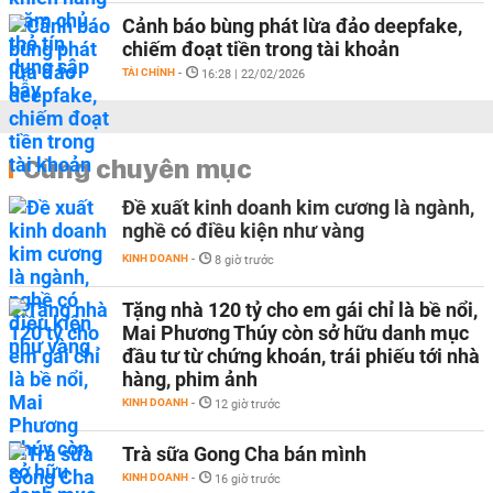
Cảnh báo bùng phát lừa đảo deepfake,
chiếm đoạt tiền trong tài khoản
TÀI CHÍNH
-
16:28 | 22/02/2026
Cùng chuyên mục
Đề xuất kinh doanh kim cương là ngành,
nghề có điều kiện như vàng
KINH DOANH
-
8 giờ trước
Tặng nhà 120 tỷ cho em gái chỉ là bề nổi,
Mai Phương Thúy còn sở hữu danh mục
đầu tư từ chứng khoán, trái phiếu tới nhà
hàng, phim ảnh
KINH DOANH
-
12 giờ trước
Trà sữa Gong Cha bán mình
KINH DOANH
-
16 giờ trước