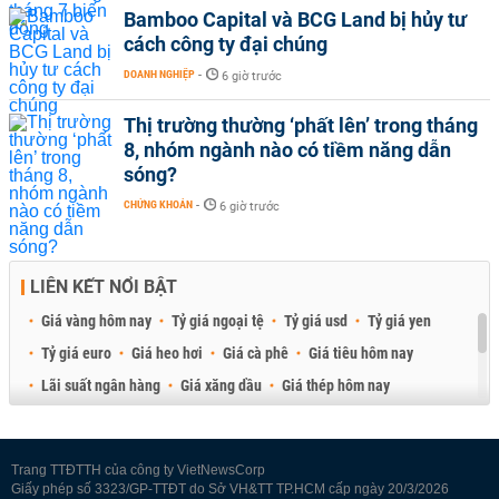
Bamboo Capital và BCG Land bị hủy tư
cách công ty đại chúng
DOANH NGHIỆP
-
6 giờ trước
Thị trường thường ‘phất lên’ trong tháng
8, nhóm ngành nào có tiềm năng dẫn
sóng?
CHỨNG KHOÁN
-
6 giờ trước
LIÊN KẾT NỔI BẬT
Giá vàng hôm nay
Tỷ giá ngoại tệ
Tỷ giá usd
Tỷ giá yen
Tỷ giá euro
Giá heo hơi
Giá cà phê
Giá tiêu hôm nay
Lãi suất ngân hàng
Giá xăng dầu
Giá thép hôm nay
Giá sầu riêng
Giá thịt heo
Giá gạo
Giá cao su
Best Retail Brokers
Diễn đàn đầu tư Việt Nam 2026
Trang TTĐTTH của công ty VietNewsCorp
Giấy phép số 3323/GP-TTĐT do Sở VH&TT TP.HCM cấp ngày 20/3/2026