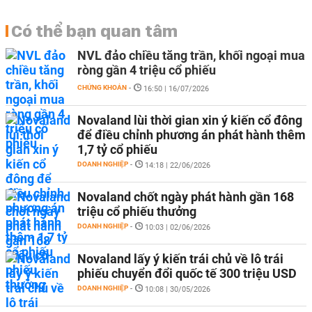
Có thể bạn quan tâm
NVL đảo chiều tăng trần, khối ngoại mua
ròng gần 4 triệu cổ phiếu
CHỨNG KHOÁN
-
16:50 | 16/07/2026
Novaland lùi thời gian xin ý kiến cổ đông
để điều chỉnh phương án phát hành thêm
1,7 tỷ cổ phiếu
DOANH NGHIỆP
-
14:18 | 22/06/2026
Novaland chốt ngày phát hành gần 168
triệu cổ phiếu thưởng
DOANH NGHIỆP
-
10:03 | 02/06/2026
Novaland lấy ý kiến trái chủ về lô trái
phiếu chuyển đổi quốc tế 300 triệu USD
DOANH NGHIỆP
-
10:08 | 30/05/2026