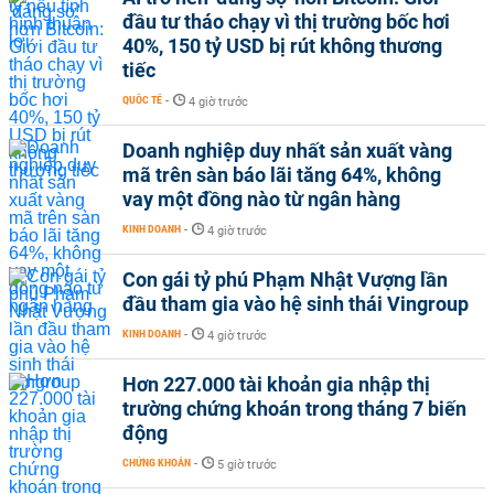
đầu tư tháo chạy vì thị trường bốc hơi
40%, 150 tỷ USD bị rút không thương
tiếc
QUỐC TẾ
-
4 giờ trước
Doanh nghiệp duy nhất sản xuất vàng
mã trên sàn báo lãi tăng 64%, không
vay một đồng nào từ ngân hàng
KINH DOANH
-
4 giờ trước
Con gái tỷ phú Phạm Nhật Vượng lần
đầu tham gia vào hệ sinh thái Vingroup
KINH DOANH
-
4 giờ trước
Hơn 227.000 tài khoản gia nhập thị
trường chứng khoán trong tháng 7 biến
động
CHỨNG KHOÁN
-
5 giờ trước