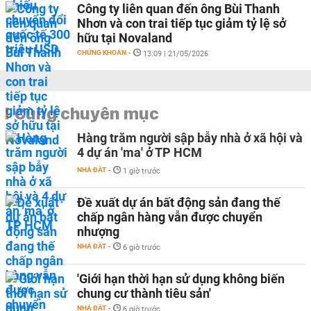
Công ty liên quan đến ông Bùi Thanh
Nhơn và con trai tiếp tục giảm tỷ lệ sở
hữu tại Novaland
CHỨNG KHOÁN
-
13:09 | 21/05/2026
Cùng chuyên mục
Hàng trăm người sập bẫy nhà ở xã hội và
4 dự án 'ma' ở TP HCM
NHÀ ĐẤT
-
1 giờ trước
Đề xuất dự án bất động sản đang thế
chấp ngân hàng vẫn được chuyển
nhượng
NHÀ ĐẤT
-
6 giờ trước
'Giới hạn thời hạn sử dụng không biến
chung cư thành tiêu sản'
NHÀ ĐẤT
-
6 giờ trước