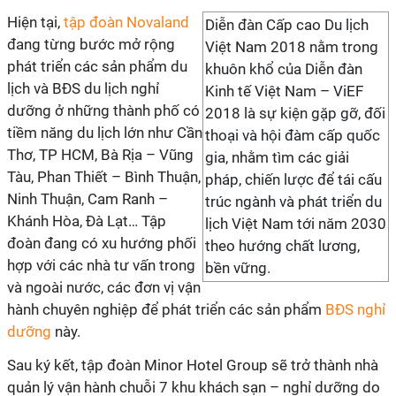
Hiện tại,
tập đoàn Novaland
Diễn đàn Cấp cao Du lịch
đang từng bước mở rộng
Việt Nam 2018 nằm trong
phát triển các sản phẩm du
khuôn khổ của Diễn đàn
lịch và BĐS du lịch nghỉ
Kinh tế Việt Nam – ViEF
dưỡng ở những thành phố có
2018 là sự kiện gặp gỡ, đối
tiềm năng du lịch lớn như Cần
thoại và hội đàm cấp quốc
Thơ, TP HCM, Bà Rịa – Vũng
gia, nhằm tìm các giải
Tàu, Phan Thiết – Bình Thuận,
pháp, chiến lược để tái cấu
Ninh Thuận, Cam Ranh –
trúc ngành và phát triển du
Khánh Hòa, Đà Lạt… Tập
lịch Việt Nam tới năm 2030
đoàn đang có xu hướng phối
theo hướng chất lương,
hợp với các nhà tư vấn trong
bền vững.
và ngoài nước, các đơn vị vận
hành chuyên nghiệp để phát triển các sản phẩm
BĐS nghỉ
dưỡng
này.
Sau ký kết, tập đoàn Minor Hotel Group sẽ trở thành nhà
quản lý vận hành chuỗi 7 khu khách sạn – nghỉ dưỡng do