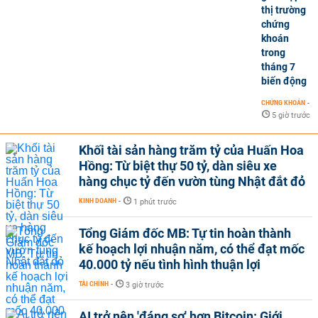
thị trường
chứng
khoán
trong
tháng 7
biến động
CHỨNG KHOÁN
-
5 giờ trước
Khối tài sản hàng trăm tỷ của Huấn Hoa
Hồng: Từ biệt thự 50 tỷ, dàn siêu xe
hàng chục tỷ đến vườn tùng Nhật đắt đỏ
KINH DOANH
-
1 phút trước
Tổng Giám đốc MB: Tự tin hoàn thành
kế hoạch lợi nhuận năm, có thể đạt mốc
40.000 tỷ nếu tình hình thuận lợi
TÀI CHÍNH
-
3 giờ trước
AI trở nên 'đáng sợ' hơn Bitcoin: Giới