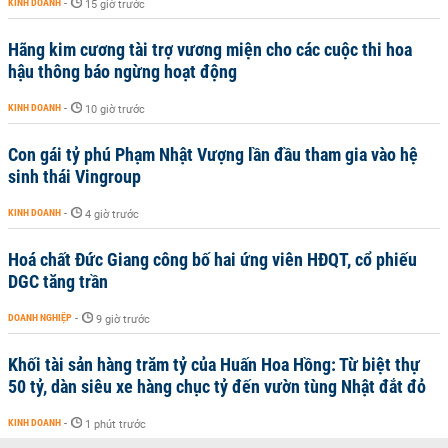
KINH DOANH
-
15 giờ trước
Hãng kim cương tài trợ vương miện cho các cuộc thi hoa
hậu thông báo ngừng hoạt động
KINH DOANH
-
10 giờ trước
Con gái tỷ phú Phạm Nhật Vượng lần đầu tham gia vào hệ
sinh thái Vingroup
KINH DOANH
-
4 giờ trước
Hoá chất Đức Giang công bố hai ứng viên HĐQT, cổ phiếu
DGC tăng trần
DOANH NGHIỆP
-
9 giờ trước
Khối tài sản hàng trăm tỷ của Huấn Hoa Hồng: Từ biệt thự
50 tỷ, dàn siêu xe hàng chục tỷ đến vườn tùng Nhật đắt đỏ
KINH DOANH
-
1 phút trước