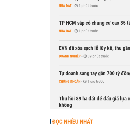
NHÀ ĐẤT
-
1 phút trước
TP HCM sắp có chung cư cao 35 tầ
NHÀ ĐẤT
-
1 phút trước
EVN đã xóa sạch lỗ lũy kế, thu g
DOANH NGHIỆP
-
39 phút trước
Tự doanh sang tay gần 700 tỷ đồn
CHỨNG KHOÁN
-
1 giờ trước
Thu hồi 89 ha đất để đấu giá lựa 
không
NHÀ ĐẤT
-
1 giờ trước
ĐỌC NHIỀU NHẤT