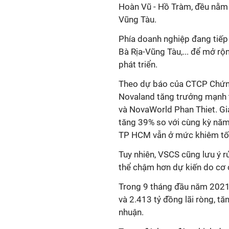
Hoàn Vũ - Hồ Tràm, đều nằm t
Vũng Tàu.
Phía doanh nghiệp đang tiếp 
Bà Rịa-Vũng Tàu,... để mở rộ
phát triển.
Theo dự báo của CTCP Chứng
Novaland tăng trưởng mạnh 
và NovaWorld Phan Thiet. Giá
tăng 39% so với cùng kỳ năm
TP HCM vẫn ở mức khiêm tố
Tuy nhiên, VSCS cũng lưu ý r
thể chậm hơn dự kiến do cơ 
Trong 9 tháng đầu năm 2021,
và 2.413 tỷ đồng lãi ròng, t
nhuận.