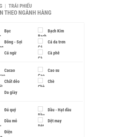
G
TRÁI PHIẾU
IN THEO NGÀNH HÀNG
Bạc
Bạch Kim
Bông - Sợi
Cá da trơn
Cá ngừ
Cà phê
Cacao
Cao su
Chất dẻo
Chè
Da giày
Đá quý
Dầu - Hạt dầu
Dầu mỏ
Dệt may
Điện