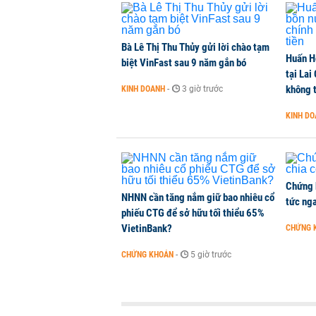
Dòng tiền ngoại bất ngờ trở lại T
CHỨNG KHOÁN
-
1 giờ trước
Bà Lê Thị Thu Thủy gửi lời chào tạm
Huấn H
Kiến nghị đưa người bán hàng onl
biệt VinFast sau 9 năm gắn bó
tại Lai
THỜI SỰ
-
1 giờ trước
không t
KINH DOANH
-
3 giờ trước
KINH D
TikToker Khánh Sky, Vua Quạt, Hồ
KINH DOANH
-
1 giờ trước
Chứng 
NHNN cần tăng nắm giữ bao nhiêu cổ
tức nga
phiếu CTG để sở hữu tối thiểu 65%
VietinBank?
CHỨNG 
CHỨNG KHOÁN
-
5 giờ trước