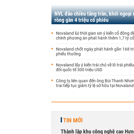
NVL đảo chiều tăng trần, khối ngoại
ròng gần 4 triệu cổ phiếu
Novaland lùi thời gian xin ý kiến cổ đông đ
chỉnh phương án phát hành thêm 1,7 tỷ cổ
Novaland chốt ngày phát hành gần 168 tr
phiếu thưởng
Novaland lấy ý kiến trái chủ về lô trái phi
đổi quốc tế 300 triệu USD
Công ty liên quan đến ông Bùi Thanh Nhơ
trai tiếp tục giảm tỷ lệ sở hữu tại Novaland
TIN MỚI
Thành lập khu công nghệ cao Hưn