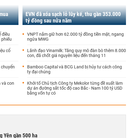
 mua
EVN đã xóa sạch lỗ lũy kế, thu gần 353.000
tỷ đồng sau nửa năm
ể điều
VNPT nắm giữ hơn 62.000 tỷ đồng tiền mặt, ngang
 phiếu
ngửa MWG
iệu cổ
Lãnh đạo Vinamilk: Tăng quy mô đàn bò thêm 8.000
con, đã chốt giá nguyên liệu đến tháng 11
ếu chuyển
Bamboo Capital và BCG Land bị hủy tư cách công
ty đại chúng
n và con
Khởi tố Chủ tịch Công ty Mekolor từng đề xuất làm
dự án đường sắt tốc độ cao Bắc - Nam 100 tỷ USD
bằng vốn tự có
g Yên gần 500 ha