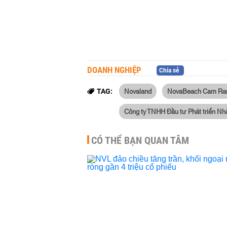
DOANH NGHIỆP
Chia sẻ
Novaland
NovaBeach Cam Ra
TAG:
Công ty TNHH Đầu tư Phát triển Nh
CÓ THỂ BẠN QUAN TÂM