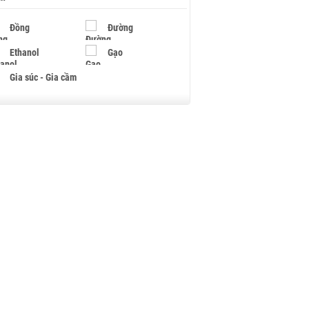
Đồng
Đường
Ethanol
Gạo
Gia súc - Gia cầm
Giấy
Gỗ
Hạt điều
Hồ tiêu - Hạt tiêu
Khí đốt
Kim loại khác
Mắc ca
Muối
Ngũ cốc
Nhựa - Hạt nhựa
Palladium
Phân bón