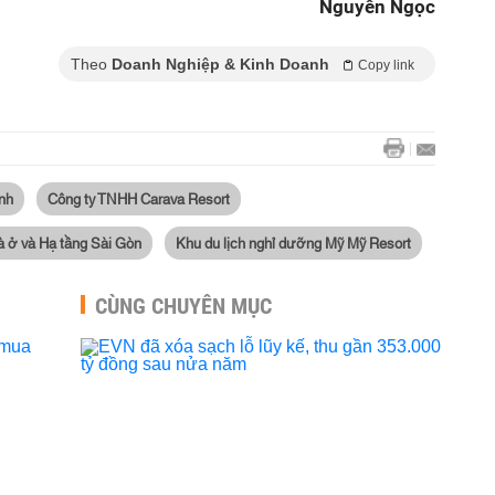
Nguyên Ngọc
Theo
Doanh Nghiệp & Kinh Doanh
Copy link
nh
Công ty TNHH Carava Resort
à ở và Hạ tầng Sài Gòn
Khu du lịch nghỉ dưỡng Mỹ Mỹ Resort
CÙNG CHUYÊN MỤC