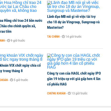
TCK, ai đã mua vào?
Lãnh đạo MB nói gì về việc tài trợ
oa Hồng chỉ trao 24 bồn nước
ine, lao động công trình đóng BHXH bắt buộc
cho 18 dự án Vingroup, Sungroup và
 Châu cho chính quyền xã,
Masterise?
rao tiền
TÀI CHÍNH
-
14 giờ trước
OANH
-
9 giờ trước
 Văn Khoa bị khởi tố
khoán VIX chốt ngày chia cổ
y trong tháng 8
Công ty con của HAGL chốt ngày IPO
gần 19 triệu cp với giá gấp hơn 4 lần
KHOÁN
-
5 giờ trước
cổ phiếu HAG
CHỨNG KHOÁN
-
13 giờ trước