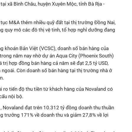
ại xã Bình Châu, huyện Xuyên Mộc, tỉnh Bà Rịa -
tục M&A thêm nhiều quỹ đất tại thị trường Đồng Nai,
ng quy mô các đô thị vệ tinh, tổ hợp nghỉ dưỡng đang
 khoán Bản Việt (VCSC), doanh số bán hàng của
trong năm nay nhờ dự án Aqua City (Phoenix South)
 trị hợp đồng bán hàng cả năm sẽ đạt 2,5 tỷ USD,
 ngoái. Còn doanh số bán hàng tại thị trường nhà ở
n.
ủi ro tiến độ thu tiền từ khách hàng của Novaland có
cấu nội bộ.
 Novaland đạt trên 10.312 tỷ đồng doanh thu thuần
ăng trưởng 171% về doanh thu và giảm 27,8% về lợi