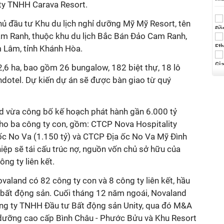
ty TNHH Carava Resort.
hủ đầu tư Khu du lịch nghỉ dưỡng Mỹ Mỹ Resort, tên
m Ranh, thuộc khu du lịch Bắc Bán Đảo Cam Ranh,
 Lâm, tỉnh Khánh Hòa.
2,6 ha, bao gồm 26 bungalow, 182 biệt thự, 18 lô
dotel. Dự kiến dự án sẽ được bàn giao từ quý
d vừa công bố kế hoạch phát hành gần 6.000 tỷ
cho ba công ty con, gồm: CTCP Nova Hospitality
 ốc No Va (1.150 tỷ) và CTCP Địa ốc No Va Mỹ Đình
hiệp sẽ tái cấu trúc nợ, nguồn vốn chủ sở hữu của
ông ty liên kết.
valand có 82 công ty con và 8 công ty liên kết, hầu
c bất động sản. Cuối tháng 12 năm ngoái, Novaland
ng ty TNHH Đầu tư Bất động sản Unity, qua đó M&A
ỉ dưỡng cao cấp Bình Châu - Phước Bửu và Khu Resort