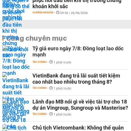
phục hồi đầu tiên khi thị trường chứng
khoán khởi sắc
CHỨNG KHOÁN
-
09:56 | 26/06/2026
Cùng chuyên mục
Tỷ giá euro ngày 7/8: Đồng loạt lao dốc
mạnh
TÀI CHÍNH
-
1 phút trước
VietinBank đang trả lãi suất tiết kiệm
cao nhất bao nhiêu trong tháng 8?
TÀI CHÍNH
-
1 phút trước
Lãnh đạo MB nói gì về việc tài trợ cho 18
dự án Vingroup, Sungroup và Masterise?
TÀI CHÍNH
-
1 phút trước
Chủ tịch Vietcombank: Không thể quản