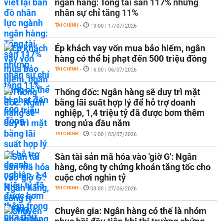
ngân hàng: Tổng tài sản 117% nhưng
nhân sự chỉ tăng 11%
TÀI CHÍNH
-
13:00 | 17/07/2026
Ép khách vay vốn mua bảo hiểm, ngân
hàng có thể bị phạt đến 500 triệu đồng
TÀI CHÍNH
-
16:00 | 06/07/2026
Thống đốc: Ngân hàng sẽ duy trì mặt
bằng lãi suất hợp lý để hỗ trợ doanh
nghiệp, 1,4 triệu tỷ đã được bơm thêm
trong nửa đầu năm
TÀI CHÍNH
-
16:00 | 03/07/2026
Sàn tài sản mã hóa vào 'giờ G': Ngân
hàng, công ty chứng khoán tăng tốc cho
cuộc chơi nghìn tỷ
TÀI CHÍNH
-
08:00 | 27/06/2026
Chuyên gia: Ngân hàng có thể là nhóm