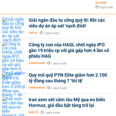
TÀI CHÍNH
-
9 giờ trước
Giải ngân đầu tư công quý III: Khi các
siêu dự án áp sát 'vạch đích'
THỜI SỰ
-
1 phút trước
Công ty con của HAGL chốt ngày IPO
gần 19 triệu cp với giá gấp hơn 4 lần cổ
phiếu HAG
CHỨNG KHOÁN
-
1 phút trước
Quy mô quỹ PYN Elite giảm hơn 2.100
tỷ đồng sau tháng 7 ‘tồi tệ’
CHỨNG KHOÁN
-
1 phút trước
Iran xem xét cấm tàu Mỹ qua eo biển
Hormuz, giá dầu bật tăng trở lại
QUỐC TẾ
-
1 phút trước