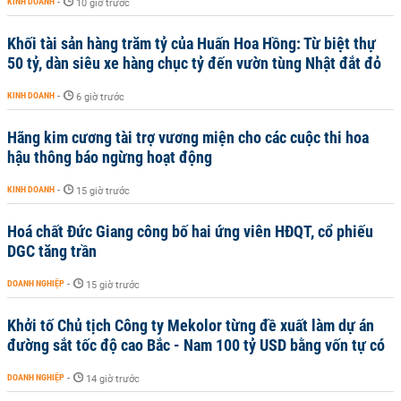
KINH DOANH
-
10 giờ trước
Khối tài sản hàng trăm tỷ của Huấn Hoa Hồng: Từ biệt thự
50 tỷ, dàn siêu xe hàng chục tỷ đến vườn tùng Nhật đắt đỏ
KINH DOANH
-
6 giờ trước
Hãng kim cương tài trợ vương miện cho các cuộc thi hoa
hậu thông báo ngừng hoạt động
KINH DOANH
-
15 giờ trước
Hoá chất Đức Giang công bố hai ứng viên HĐQT, cổ phiếu
DGC tăng trần
DOANH NGHIỆP
-
15 giờ trước
Khởi tố Chủ tịch Công ty Mekolor từng đề xuất làm dự án
đường sắt tốc độ cao Bắc - Nam 100 tỷ USD bằng vốn tự có
DOANH NGHIỆP
-
14 giờ trước