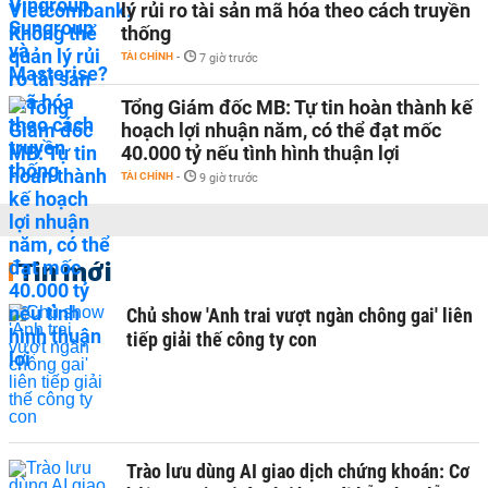
lý rủi ro tài sản mã hóa theo cách truyền
thống
TÀI CHÍNH
-
7 giờ trước
Tổng Giám đốc MB: Tự tin hoàn thành kế
hoạch lợi nhuận năm, có thể đạt mốc
40.000 tỷ nếu tình hình thuận lợi
TÀI CHÍNH
-
9 giờ trước
Tin mới
Chủ show 'Anh trai vượt ngàn chông gai' liên
tiếp giải thế công ty con
Trào lưu dùng AI giao dịch chứng khoán: Cơ