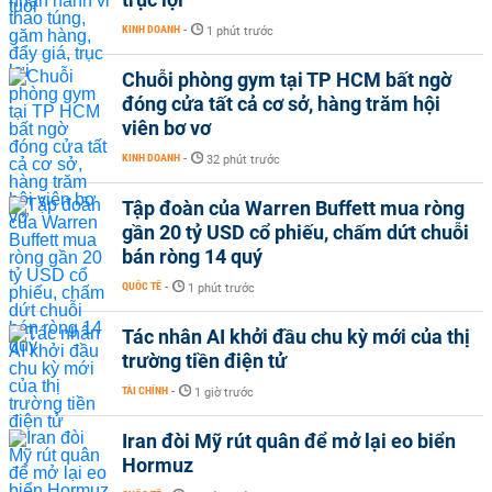
KINH DOANH
-
1 phút trước
Chuỗi phòng gym tại TP HCM bất ngờ
đóng cửa tất cả cơ sở, hàng trăm hội
viên bơ vơ
KINH DOANH
-
32 phút trước
Tập đoàn của Warren Buffett mua ròng
gần 20 tỷ USD cổ phiếu, chấm dứt chuỗi
bán ròng 14 quý
QUỐC TẾ
-
1 phút trước
Tác nhân AI khởi đầu chu kỳ mới của thị
trường tiền điện tử
TÀI CHÍNH
-
1 giờ trước
Iran đòi Mỹ rút quân để mở lại eo biển
Hormuz