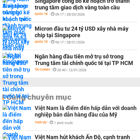
Singapore công bố kế hoạch trở thành
trung tâm giao dịch vàng toàn cầu
QUỐC TẾ
-
09:17 | 28/03/2026
Micron đầu tư 24 tỷ USD xây nhà máy
chip tại Singapore
QUỐC TẾ
-
06:17 | 28/01/2026
Ngân hàng đầu tiên mở trụ sở trong
Trung tâm tài chính quốc tế tại TP HCM
TÀI CHÍNH
-
20:40 | 12/01/2026
Cùng chuyên mục
Việt Nam là điểm đến hấp dẫn với doanh
nghiệp bán dẫn hàng đầu của Mỹ
THỜI SỰ
-
1 phút trước
Việt Nam hút khách Ấn Độ, cạnh tranh