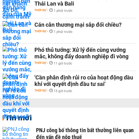
Thái Lan và Bali
THỜI SỰ
-
1 phút trước
Cán cân thương mại sắp đổi chiều?
THỜI SỰ
-
1 phút trước
Phó thủ tướng: Xử lý đến cùng vướng
mắc, không đẩy doanh nghiệp đi vòng
THỜI SỰ
-
11 giờ trước
'Cần phân định rủi ro của hoạt động dầu
khí với quyết định đầu tư sai'
THỜI SỰ
-
13 giờ trước
Tin mới
PNJ công bố thông tin bất thường liên quan
đến vấn đề nộp thuế