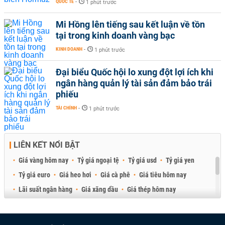
QUỐC TẾ
-
1 phút trước
Mi Hồng lên tiếng sau kết luận về tồn
tại trong kinh doanh vàng bạc
KINH DOANH
-
1 phút trước
Đại biểu Quốc hội lo xung đột lợi ích khi
ngân hàng quản lý tài sản đảm bảo trái
phiếu
TÀI CHÍNH
-
1 phút trước
LIÊN KẾT NỔI BẬT
Giá vàng hôm nay
Tỷ giá ngoại tệ
Tỷ giá usd
Tỷ giá yen
Tỷ giá euro
Giá heo hơi
Giá cà phê
Giá tiêu hôm nay
Lãi suất ngân hàng
Giá xăng dầu
Giá thép hôm nay
Giá sầu riêng
Giá thịt heo
Giá gạo
Giá cao su
Best Retail Brokers
Diễn đàn đầu tư Việt Nam 2026