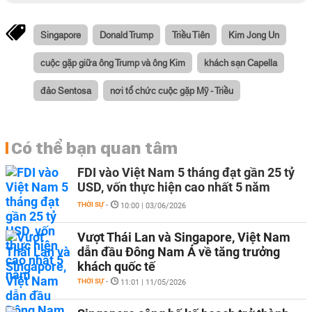
Singapore
Donald Trump
Triều Tiên
Kim Jong Un
cuộc gặp giữa ông Trump và ông Kim
khách sạn Capella
đảo Sentosa
nơi tổ chức cuộc gặp Mỹ - Triều
Có thể bạn quan tâm
FDI vào Việt Nam 5 tháng đạt gần 25 tỷ
USD, vốn thực hiện cao nhất 5 năm
THỜI SỰ
-
10:00 | 03/06/2026
Vượt Thái Lan và Singapore, Việt Nam
dẫn đầu Đông Nam Á về tăng trưởng
khách quốc tế
THỜI SỰ
-
11:01 | 11/05/2026