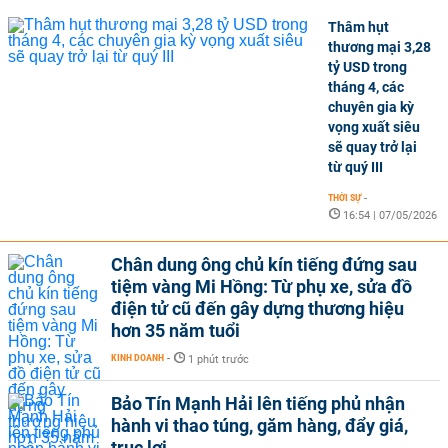
Thâm hụt
thương mại 3,28
tỷ USD trong
tháng 4, các
chuyên gia kỳ
vọng xuất siêu
sẽ quay trở lại
từ quý III
THỜI SỰ
-
16:54 | 07/05/2026
Chân dung ông chủ kín tiếng đứng sau
tiệm vàng Mi Hồng: Từ phụ xe, sửa đồ
điện tử cũ đến gây dựng thương hiệu
hơn 35 năm tuổi
KINH DOANH
-
1 phút trước
Bảo Tín Mạnh Hải lên tiếng phủ nhận
hành vi thao túng, găm hàng, đẩy giá,
trục lợi