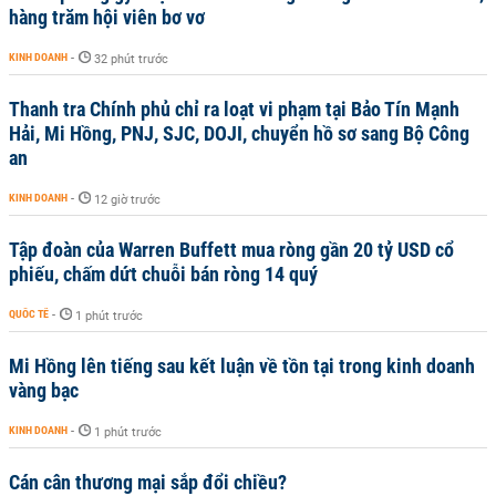
hàng trăm hội viên bơ vơ
KINH DOANH
-
32 phút trước
Thanh tra Chính phủ chỉ ra loạt vi phạm tại Bảo Tín Mạnh
Hải, Mi Hồng, PNJ, SJC, DOJI, chuyển hồ sơ sang Bộ Công
an
KINH DOANH
-
12 giờ trước
Tập đoàn của Warren Buffett mua ròng gần 20 tỷ USD cổ
phiếu, chấm dứt chuỗi bán ròng 14 quý
QUỐC TẾ
-
1 phút trước
Mi Hồng lên tiếng sau kết luận về tồn tại trong kinh doanh
vàng bạc
KINH DOANH
-
1 phút trước
Cán cân thương mại sắp đổi chiều?