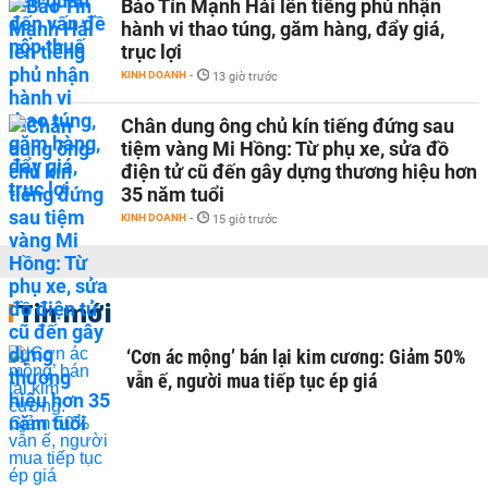
Bảo Tín Mạnh Hải lên tiếng phủ nhận
hành vi thao túng, găm hàng, đẩy giá,
trục lợi
KINH DOANH
-
13 giờ trước
Chân dung ông chủ kín tiếng đứng sau
tiệm vàng Mi Hồng: Từ phụ xe, sửa đồ
điện tử cũ đến gây dựng thương hiệu hơn
35 năm tuổi
KINH DOANH
-
15 giờ trước
Tin mới
‘Cơn ác mộng’ bán lại kim cương: Giảm 50%
vẫn ế, người mua tiếp tục ép giá