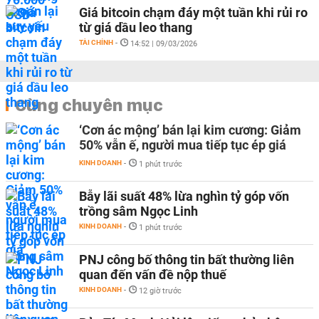
Giá bitcoin chạm đáy một tuần khi rủi ro
từ giá dầu leo thang
TÀI CHÍNH
-
14:52 | 09/03/2026
Cùng chuyên mục
‘Cơn ác mộng’ bán lại kim cương: Giảm
50% vẫn ế, người mua tiếp tục ép giá
KINH DOANH
-
1 phút trước
Bẫy lãi suất 48% lừa nghìn tỷ góp vốn
trồng sâm Ngọc Linh
KINH DOANH
-
1 phút trước
PNJ công bố thông tin bất thường liên
quan đến vấn đề nộp thuế
KINH DOANH
-
12 giờ trước