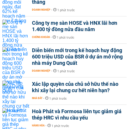
tháng
DOANH NGHIỆP
-
1 phút trước
Công ty mẹ sàn HOSE và HNX lãi hơn
1.400 tỷ đồng nửa đầu năm
CHỨNG KHOÁN
-
1 phút trước
Diễn biến mới trong kế hoạch huy động
600 triệu USD của BSR ở dự án mở rộng
nhà máy Dung Quất
DOANH NGHIỆP
-
1 phút trước
Xác lập quyền của chủ sở hữu thế nào
khi xây lại chung cư hết niên hạn?
NHÀ ĐẤT
-
1 phút trước
Hoà Phát và Formosa liên tục giảm giá
thép HRC vì nhu cầu yếu
HÀNG HÓA
-
1 phút trước