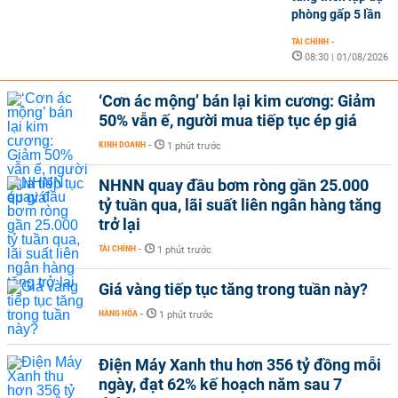
phòng gấp 5 lần
TÀI CHÍNH
-
08:30 | 01/08/2026
‘Cơn ác mộng’ bán lại kim cương: Giảm
50% vẫn ế, người mua tiếp tục ép giá
KINH DOANH
-
1 phút trước
NHNN quay đầu bơm ròng gần 25.000
tỷ tuần qua, lãi suất liên ngân hàng tăng
trở lại
TÀI CHÍNH
-
1 phút trước
Giá vàng tiếp tục tăng trong tuần này?
HÀNG HÓA
-
1 phút trước
Điện Máy Xanh thu hơn 356 tỷ đồng mỗi
ngày, đạt 62% kế hoạch năm sau 7