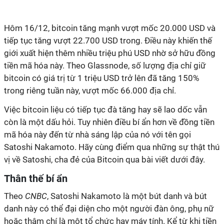
Hôm 16/12, bitcoin tăng mạnh vượt mốc 20.000 USD và
tiếp tục tăng vượt 22.700 USD trong. Điều này khiến thế
giới xuất hiện thêm nhiều triệu phú USD nhờ sở hữu đồng
tiền mã hóa này. Theo Glassnode, số lượng địa chỉ giữ
bitcoin có giá trị từ 1 triệu USD trở lên đã tăng 150%
trong riêng tuần này, vượt mốc 66.000 địa chỉ.
Việc bitcoin liệu có tiếp tục đà tăng hay sẽ lao dốc vẫn
còn là một dấu hỏi. Tuy nhiên điều bí ẩn hơn về đồng tiền
mã hóa này đến từ nhà sáng lập của nó với tên gọi
Satoshi Nakamoto. Hãy cùng điểm qua những sự thật thú
vị về Satoshi, cha đẻ của Bitcoin qua bài viết dưới đây.
Thân thế bí ẩn
Theo
CNBC
, Satoshi Nakamoto là một bút danh và bút
danh này có thể đại diện cho một người đàn ông, phụ nữ
hoặc thậm chí là một tổ chức hay máy tính. Kể từ khi tiền