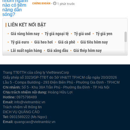
CHỨNG KHOÁN
-
1 phút trước
LIÊN KẾT NỔI BẬT
Giá vàng hôm nay
Tỷ giá ngoại tệ
Tỷ giá usd
Tỷ giá yen
Tỷ giá euro
Giá heo hơi
Giá cà phê
Giá tiêu hôm nay
Lãi suất ngân hàng
Giá xăng dầu
Giá thép hôm nay
Giá sầu riêng
Giá thịt heo
Giá gạo
Giá cao su
Best Retail Brokers
Diễn đàn đầu tư Việt Nam 2026
Trang TTĐTTH của công ty VietNewsCorp
Giấy phép số 3323/GP-TTĐT do Sở VH&TT TP.HCM cấp ngày 20/3/2026
Lầu 5 - Compa Building - 293 Điện Biên Phủ - Phường Gia Định - TP.HCM
Chi nhánh:
Số 5 - Khu 38A Trần Phú - Phường Ba Đình - TP. Hà Nội
Chịu trách nhiệm nội dung:
Hoàng Hữu Lợi
Hotline:
0975798489
Email:
info@vietnambiz.vn
Trách nhiệm về thông tin
DỊCH VỤ QUẢNG CÁO
Tel:
0931589222 (Ms Ngọc)
Email:
quangcao@vietnambiz.vn