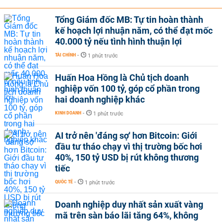
Tổng Giám đốc MB: Tự tin hoàn thành
kế hoạch lợi nhuận năm, có thể đạt mốc
40.000 tỷ nếu tình hình thuận lợi
TÀI CHÍNH
-
1 phút trước
Huấn Hoa Hồng là Chủ tịch doanh
nghiệp vốn 100 tỷ, góp cổ phần trong
hai doanh nghiệp khác
KINH DOANH
-
1 phút trước
AI trở nên 'đáng sợ' hơn Bitcoin: Giới
đầu tư tháo chạy vì thị trường bốc hơi
40%, 150 tỷ USD bị rút không thương
tiếc
QUỐC TẾ
-
1 phút trước
Doanh nghiệp duy nhất sản xuất vàng
mã trên sàn báo lãi tăng 64%, không