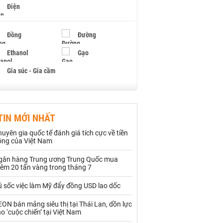
Điện
Đồng
Đường
Ethanol
Gạo
Gia súc - Gia cầm
Giấy
Gỗ
TIN MỚI NHẤT
Hạt điều
Hồ tiêu - Hạt tiêu
uyên gia quốc tế đánh giá tích cực về tiền
Khí đốt
ồng của Việt Nam
gân hàng Trung ương Trung Quốc mua
Kim loại khác
Mắc ca
hêm 20 tấn vàng trong tháng 7
Muối
Ngũ cốc
ú sốc việc làm Mỹ đẩy đồng USD lao dốc
Nhựa - Hạt nhựa
ON bán mảng siêu thị tại Thái Lan, dồn lực
o ‘cuộc chiến’ tại Việt Nam