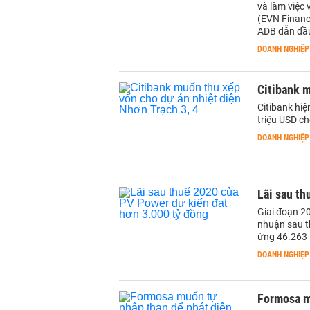
và làm việc 
(EVN Financ
ADB dẫn đầ
DOANH NGHIỆP
Citibank m
Citibank hi
triệu USD c
DOANH NGHIỆP
Lãi sau th
Giai đoạn 2
nhuận sau t
ứng 46.263 
DOANH NGHIỆP
Formosa m