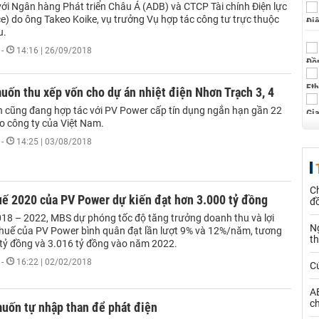
với Ngân hàng Phát triển Châu Á (ADB) và CTCP Tài chính Điện lực
e) do ông Takeo Koike, vụ trưởng Vụ hợp tác công tư trực thuộc
u.
-
14:16 | 26/09/2018
uốn thu xếp vốn cho dự án nhiệt điện Nhơn Trạch 3, 4
ện cũng đang hợp tác với PV Power cấp tín dụng ngắn hạn gần 22
ho công ty của Việt Nam.
-
14:25 | 03/08/2018
Ch
uế 2020 của PV Power dự kiến đạt hơn 3.000 tỷ đồng
đ
018 – 2022, MBS dự phóng tốc độ tăng trưởng doanh thu và lợi
N
huế của PV Power bình quân đạt lần lượt 9% và 12%/năm, tương
t
tỷ đồng và 3.016 tỷ đồng vào năm 2022.
-
16:22 | 02/02/2018
C
AE
ch
uốn tự nhập than để phát điện