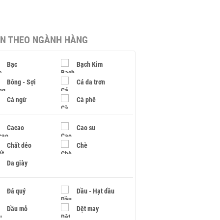
IN THEO NGÀNH HÀNG
Bạc
Bạch Kim
Bông - Sợi
Cá da trơn
Cá ngừ
Cà phê
Cacao
Cao su
Chất dẻo
Chè
Da giày
Đá quý
Dầu - Hạt dầu
Dầu mỏ
Dệt may