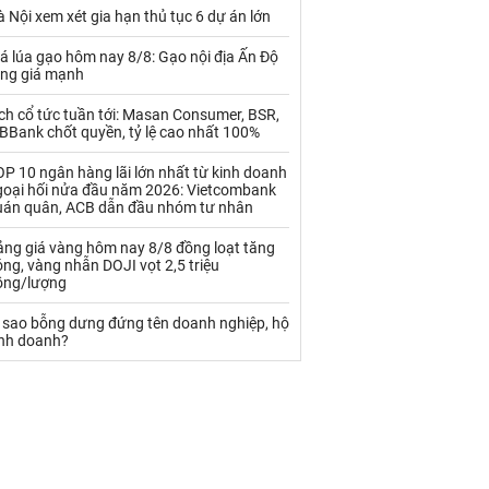
Palladium
Phân bón
 Nội xem xét gia hạn thủ tục 6 dự án lớn
Rau - Củ -Quả
Sắt thép
á lúa gạo hôm nay 8/8: Gạo nội địa Ấn Độ
ăng giá mạnh
Sữa
ch cổ tức tuần tới: Masan Consumer, BSR,
BBank chốt quyền, tỷ lệ cao nhất 100%
Than
Thức ăn chăn nuôi
P 10 ngân hàng lãi lớn nhất từ kinh doanh
goại hối nửa đầu năm 2026: Vietcombank
Thủy hải sản khác
Tôm
uán quân, ACB dẫn đầu nhóm tư nhân
Vàng
ảng giá vàng hôm nay 8/8 đồng loạt tăng
ng, vàng nhẫn DOJI vọt 2,5 triệu
ồng/lượng
VLXD khác
Xăng dầu
ì sao bỗng dưng đứng tên doanh nghiệp, hộ
Xi măng - Clynker
inh doanh?