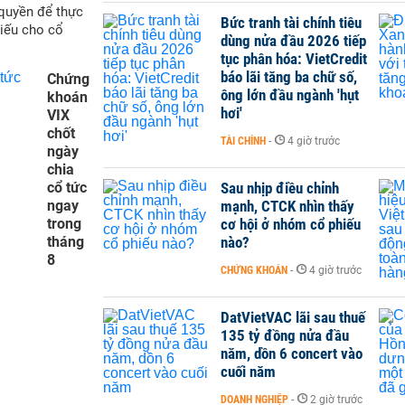
quyền để thực
Bức tranh tài chính tiêu
hiếu cho cổ
dùng nửa đầu 2026 tiếp
tục phân hóa: VietCredit
báo lãi tăng ba chữ số,
Chứng
ông lớn đầu ngành 'hụt
khoán
hơi'
VIX
chốt
TÀI CHÍNH
-
4 giờ trước
ngày
chia
cổ tức
Sau nhịp điều chỉnh
ngay
mạnh, CTCK nhìn thấy
trong
cơ hội ở nhóm cổ phiếu
tháng
nào?
8
CHỨNG KHOÁN
-
4 giờ trước
DatVietVAC lãi sau thuế
135 tỷ đồng nửa đầu
năm, dồn 6 concert vào
cuối năm
DOANH NGHIỆP
-
2 giờ trước