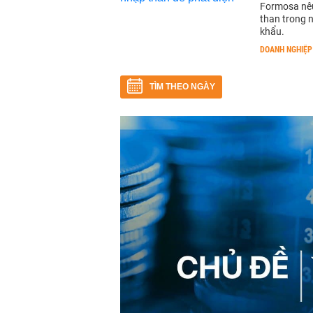
Formosa nêu
than trong 
khẩu.
DOANH NGHIỆP
TÌM THEO NGÀY