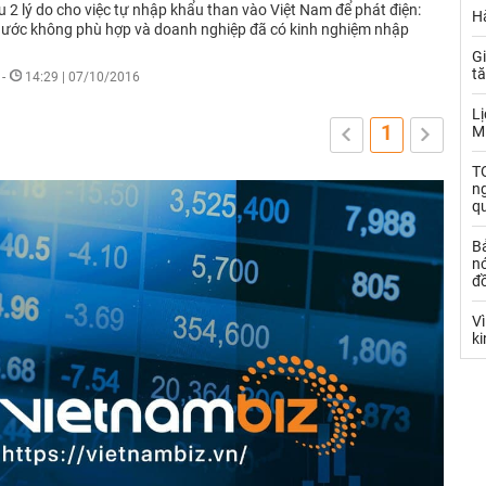
 2 lý do cho việc tự nhập khẩu than vào Việt Nam để phát điện:
Hà
nước không phù hợp và doanh nghiệp đã có kinh nghiệm nhập
Gi
t
-
14:29 | 07/10/2016
Lị
1
M
TO
n
q
B
nó
đ
V
k