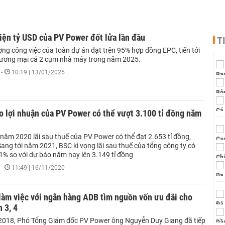
iện tỷ USD của PV Power đốt lửa lần đầu
T
ợng công việc của toàn dự án đạt trên 95% hợp đồng EPC, tiến tới
ương mại cả 2 cụm nhà máy trong năm 2025.
-
10:19 | 13/01/2025
 lợi nhuận của PV Power có thể vượt 3.100 tỉ đồng năm
năm 2020 lãi sau thuế của PV Power có thể đạt 2.653 tỉ đồng,
ang tới năm 2021, BSC kì vọng lãi sau thuế của tổng công ty có
1% so với dự báo năm nay lên 3.149 tỉ đồng
-
11:49 | 16/11/2020
làm việc với ngân hàng ADB tìm nguồn vốn ưu đãi cho
 3, 4
018, Phó Tổng Giám đốc PV Power ông Nguyễn Duy Giang đã tiếp