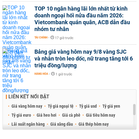
TOP 10 ngân hàng lãi lớn nhất từ kinh
doanh ngoại hối nửa đầu năm 2026:
Vietcombank quán quân, ACB dẫn đầu
nhóm tư nhân
TÀI CHÍNH
-
17 giờ trước
Bảng giá vàng hôm nay 9/8 vàng SJC
và nhẫn tròn leo dốc, nữ trang tăng tới 6
triệu đồng/lượng
HÀNG HÓA
-
1 giờ trước
LIÊN KẾT NỔI BẬT
Giá vàng hôm nay
Tỷ giá ngoại tệ
Tỷ giá usd
Tỷ giá yen
Tỷ giá euro
Giá heo hơi
Giá cà phê
Giá tiêu hôm nay
Lãi suất ngân hàng
Giá xăng dầu
Giá thép hôm nay
Giá sầu riêng
Giá thịt heo
Giá gạo
Giá cao su