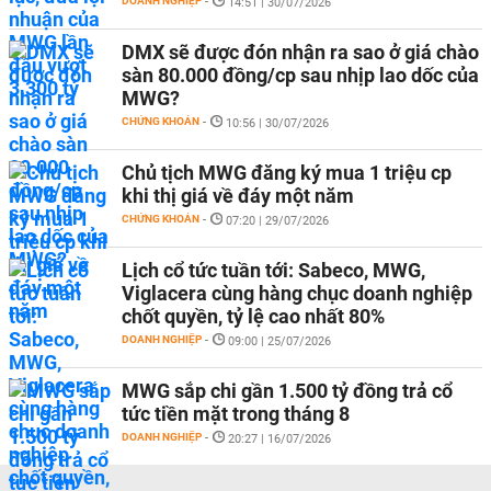
DOANH NGHIỆP
-
14:51 | 30/07/2026
DMX sẽ được đón nhận ra sao ở giá chào
sàn 80.000 đồng/cp sau nhịp lao dốc của
MWG?
CHỨNG KHOÁN
-
10:56 | 30/07/2026
Chủ tịch MWG đăng ký mua 1 triệu cp
khi thị giá về đáy một năm
CHỨNG KHOÁN
-
07:20 | 29/07/2026
Lịch cổ tức tuần tới: Sabeco, MWG,
Viglacera cùng hàng chục doanh nghiệp
chốt quyền, tỷ lệ cao nhất 80%
DOANH NGHIỆP
-
09:00 | 25/07/2026
MWG sắp chi gần 1.500 tỷ đồng trả cổ
tức tiền mặt trong tháng 8
DOANH NGHIỆP
-
20:27 | 16/07/2026