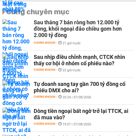
Cùng chuyên mục
Sau tháng 7 bán ròng hơn 12.000 tỷ
đồng, khối ngoại đảo chiều gom hơn
2.000 tỷ đồng
CHỨNG KHOÁN
-
21 giờ trước
Sau nhịp điều chỉnh mạnh, CTCK nhìn
thấy cơ hội ở nhóm cổ phiếu nào?
CHỨNG KHOÁN
-
23 giờ trước
Tự doanh sang tay gần 700 tỷ đồng cổ
phiếu DMX cho ai?
CHỨNG KHOÁN
-
20:24 | 07/08/2026
Dòng tiền ngoại bất ngờ trở lại TTCK, ai
đã mua vào?
CHỨNG KHOÁN
-
19:07 | 07/08/2026