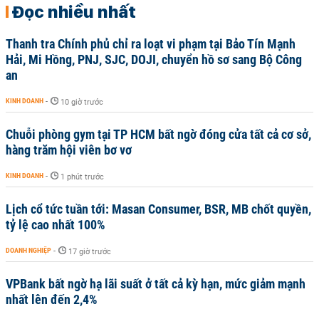
Đọc nhiều nhất
Thanh tra Chính phủ chỉ ra loạt vi phạm tại Bảo Tín Mạnh
Hải, Mi Hồng, PNJ, SJC, DOJI, chuyển hồ sơ sang Bộ Công
an
KINH DOANH
-
10 giờ trước
Chuỗi phòng gym tại TP HCM bất ngờ đóng cửa tất cả cơ sở,
hàng trăm hội viên bơ vơ
KINH DOANH
-
1 phút trước
Lịch cổ tức tuần tới: Masan Consumer, BSR, MB chốt quyền,
tỷ lệ cao nhất 100%
DOANH NGHIỆP
-
17 giờ trước
VPBank bất ngờ hạ lãi suất ở tất cả kỳ hạn, mức giảm mạnh
nhất lên đến 2,4%