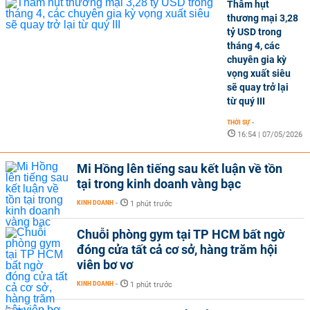
Thâm hụt
thương mại 3,28
tỷ USD trong
tháng 4, các
chuyên gia kỳ
vọng xuất siêu
sẽ quay trở lại
từ quý III
THỜI SỰ
-
16:54 | 07/05/2026
Mi Hồng lên tiếng sau kết luận về tồn
tại trong kinh doanh vàng bạc
KINH DOANH
-
1 phút trước
Chuỗi phòng gym tại TP HCM bất ngờ
đóng cửa tất cả cơ sở, hàng trăm hội
viên bơ vơ
KINH DOANH
-
1 phút trước