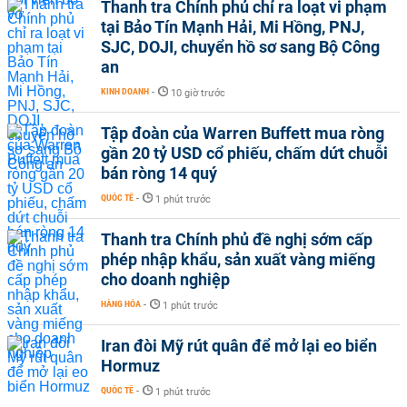
Thanh tra Chính phủ chỉ ra loạt vi phạm
tại Bảo Tín Mạnh Hải, Mi Hồng, PNJ,
SJC, DOJI, chuyển hồ sơ sang Bộ Công
an
KINH DOANH
-
10 giờ trước
Tập đoàn của Warren Buffett mua ròng
gần 20 tỷ USD cổ phiếu, chấm dứt chuỗi
bán ròng 14 quý
QUỐC TẾ
-
1 phút trước
Thanh tra Chính phủ đề nghị sớm cấp
phép nhập khẩu, sản xuất vàng miếng
cho doanh nghiệp
HÀNG HÓA
-
1 phút trước
Iran đòi Mỹ rút quân để mở lại eo biển
Hormuz
QUỐC TẾ
-
1 phút trước