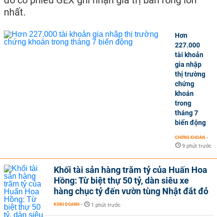
đó cổ phiếu GEX ghi nhận giá trị bán ròng lớn
nhất.
Hơn
227.000
tài khoản
gia nhập
thị trường
chứng
khoán
trong
tháng 7
biến động
CHỨNG KHOÁN
-
9 phút trước
Khối tài sản hàng trăm tỷ của Huấn Hoa
Hồng: Từ biệt thự 50 tỷ, dàn siêu xe
hàng chục tỷ đến vườn tùng Nhật đắt đỏ
KINH DOANH
-
1 phút trước