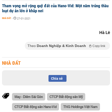
Tham vọng mở rộng quỹ đất của Hano-Vid: Một năm trúng thầu
loạt dự án lớn ở khắp nơi
NHÀ ĐẤT
-
27-01-2021
Hà Lê
Theo
Doanh Nghiệp & Kinh Doanh
Copy link
NHÀ ĐẤT
Chia sẻ
May - Diêm Sài Gòn
CTCP Bất động sản Mỹ
CTCP Bất động sản Hano-Vid
TNG Holdings Việt Nam