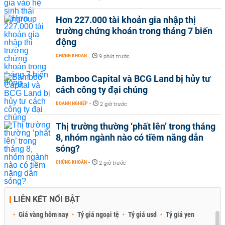
Hơn 227.000 tài khoản gia nhập thị
trường chứng khoán trong tháng 7 biến
động
CHỨNG KHOÁN
-
9 phút trước
Bamboo Capital và BCG Land bị hủy tư
cách công ty đại chúng
DOANH NGHIỆP
-
2 giờ trước
Thị trường thường ‘phất lên’ trong tháng
8, nhóm ngành nào có tiềm năng dẫn
sóng?
CHỨNG KHOÁN
-
2 giờ trước
LIÊN KẾT NỔI BẬT
Giá vàng hôm nay
Tỷ giá ngoại tệ
Tỷ giá usd
Tỷ giá yen