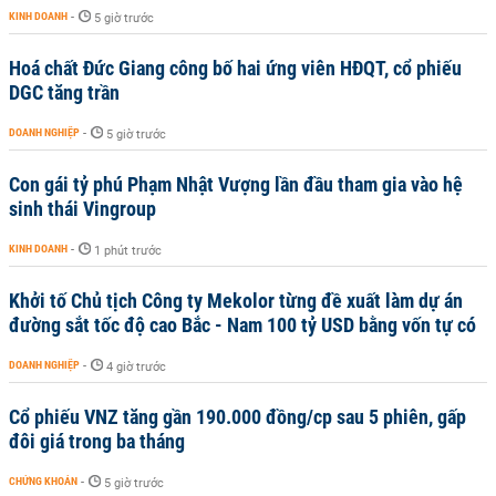
KINH DOANH
-
5 giờ trước
Hoá chất Đức Giang công bố hai ứng viên HĐQT, cổ phiếu
DGC tăng trần
DOANH NGHIỆP
-
5 giờ trước
Con gái tỷ phú Phạm Nhật Vượng lần đầu tham gia vào hệ
sinh thái Vingroup
KINH DOANH
-
1 phút trước
Khởi tố Chủ tịch Công ty Mekolor từng đề xuất làm dự án
đường sắt tốc độ cao Bắc - Nam 100 tỷ USD bằng vốn tự có
DOANH NGHIỆP
-
4 giờ trước
Cổ phiếu VNZ tăng gần 190.000 đồng/cp sau 5 phiên, gấp
đôi giá trong ba tháng
CHỨNG KHOÁN
-
5 giờ trước