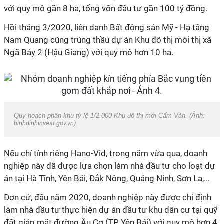
với quy mô gần 8 ha, tổng vốn đầu tư gần 100 tỷ đồng.
Hồi tháng 3/2020, liên danh Bất động sản Mỹ - Hạ tầng
Nam Quang cũng trúng thầu dự án Khu đô thị mới thị xã
Ngã Bảy 2 (Hậu Giang) với quy mô hơn 10 ha.
Quy hoạch phân khu tỷ lệ 1/2.000 Khu đô thị mới Cẩm Văn. (Ảnh:
binhdinhinvest.gov.vn
).
Nếu chỉ tính riêng Hano-Vid, trong năm vừa qua, doanh
nghiệp này đã được lựa chọn làm nhà đầu tư cho loạt dự
án tại Hà Tĩnh, Yên Bái, Đắk Nông, Quảng Ninh, Sơn La,...
Đơn cử, đầu năm 2020, doanh nghiệp này được chỉ định
làm nhà đầu tư thực hiện dự án đầu tư khu dân cư tại quỹ
đất giáp mặt đường Âu Cơ (TP Yên Bái) với quy mô hơn 4