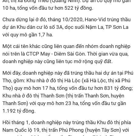
An, thị xã Đông Triều (Quảng Ninh). Dự án có quy mô gần
10 ha, tổng vốn đầu tư hơn 522 tỷ đồng.
Chưa dừng lại ở đó, tháng 10/2020, Hano-Vid trúng thầu
dự án Khu dân cư lô số 3A, dọc suối Nậm La, TP Sơn La
với quy mô gần 1,7 ha.
Một cái tên khác cũng liên quan đến nhóm doanh nghiệp
nói trên là CTCP May - Diêm Sài Gòn. Thời gian vừa qua,
doanh nghiệp này cũng liên tục mở rộng quỹ đất.
Mới đây, doanh nghiệp này đã trúng thầu hai dự án tại Phú
Thọ, gồm: Khu nhà ở đô thị Hà Lộc (xã Hà Lộc, thị xã Phú
Thọ) quy mô hơn 17 ha, tổng vốn đầu tư hơn 831 tỷ đồng;
Khu nhà ở đô thị Thanh Sơn (thị trấn Thanh Sơn, huyện
Thanh Sơn) với quy mô hơn 23 ha, tổng vốn đầu tư gần
1.192 tỷ đồng.
Hồi tháng 1, doanh nghiệp này trúng thầu Khu đô thị phía
Nam Quốc lộ 19, thị trấn Phú Phong (huyện Tây Sơn) với