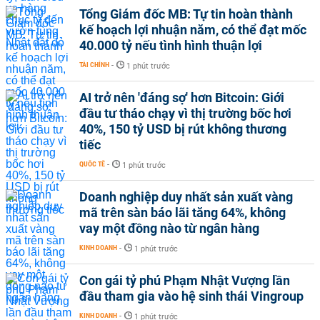
Tổng Giám đốc MB: Tự tin hoàn thành
kế hoạch lợi nhuận năm, có thể đạt mốc
40.000 tỷ nếu tình hình thuận lợi
TÀI CHÍNH
-
1 phút trước
AI trở nên 'đáng sợ' hơn Bitcoin: Giới
đầu tư tháo chạy vì thị trường bốc hơi
40%, 150 tỷ USD bị rút không thương
tiếc
QUỐC TẾ
-
1 phút trước
Doanh nghiệp duy nhất sản xuất vàng
mã trên sàn báo lãi tăng 64%, không
vay một đồng nào từ ngân hàng
KINH DOANH
-
1 phút trước
Con gái tỷ phú Phạm Nhật Vượng lần
đầu tham gia vào hệ sinh thái Vingroup
KINH DOANH
-
1 phút trước