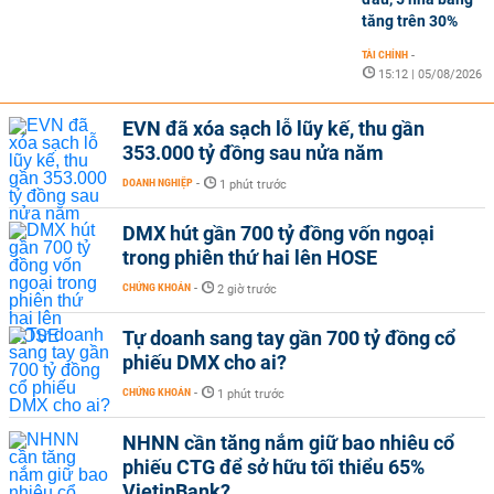
tăng trên 30%
TÀI CHÍNH
-
15:12 | 05/08/2026
EVN đã xóa sạch lỗ lũy kế, thu gần
353.000 tỷ đồng sau nửa năm
DOANH NGHIỆP
-
1 phút trước
DMX hút gần 700 tỷ đồng vốn ngoại
trong phiên thứ hai lên HOSE
CHỨNG KHOÁN
-
2 giờ trước
Tự doanh sang tay gần 700 tỷ đồng cổ
phiếu DMX cho ai?
CHỨNG KHOÁN
-
1 phút trước
NHNN cần tăng nắm giữ bao nhiêu cổ
phiếu CTG để sở hữu tối thiểu 65%
VietinBank?