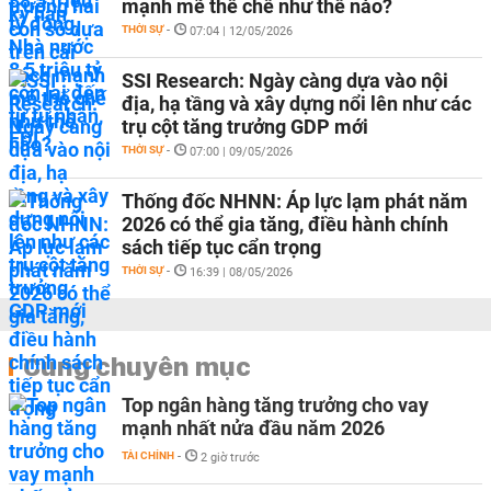
mạnh mẽ thể chế như thế nào?
THỜI SỰ
-
07:04 | 12/05/2026
SSI Research: Ngày càng dựa vào nội
địa, hạ tầng và xây dựng nổi lên như các
trụ cột tăng trưởng GDP mới
THỜI SỰ
-
07:00 | 09/05/2026
Thống đốc NHNN: Áp lực lạm phát năm
2026 có thể gia tăng, điều hành chính
sách tiếp tục cẩn trọng
THỜI SỰ
-
16:39 | 08/05/2026
Cùng chuyên mục
Top ngân hàng tăng trưởng cho vay
mạnh nhất nửa đầu năm 2026
TÀI CHÍNH
-
2 giờ trước