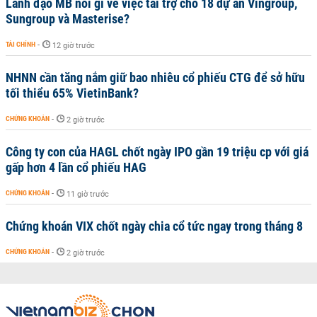
Lãnh đạo MB nói gì về việc tài trợ cho 18 dự án Vingroup,
Sungroup và Masterise?
TÀI CHÍNH
-
12 giờ trước
NHNN cần tăng nắm giữ bao nhiêu cổ phiếu CTG để sở hữu
tối thiểu 65% VietinBank?
CHỨNG KHOÁN
-
2 giờ trước
Công ty con của HAGL chốt ngày IPO gần 19 triệu cp với giá
gấp hơn 4 lần cổ phiếu HAG
CHỨNG KHOÁN
-
11 giờ trước
Chứng khoán VIX chốt ngày chia cổ tức ngay trong tháng 8
CHỨNG KHOÁN
-
2 giờ trước