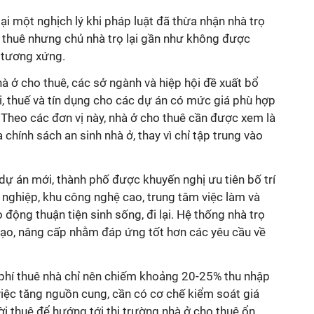
ại một nghịch lý khi pháp luật đã thừa nhận nhà trọ
o thuê nhưng chủ nhà trọ lại gần như không được
 tương xứng.
hà ở cho thuê, các sở ngành và hiệp hội đề xuất bổ
i, thuế và tín dụng cho các dự án có mức giá phù hợp
 Theo các đơn vị này, nhà ở cho thuê cần được xem là
chính sách an sinh nhà ở, thay vì chỉ tập trung vào
 dự án mới, thành phố được khuyến nghị ưu tiên bố trí
 nghiệp, khu công nghệ cao, trung tâm việc làm và
động thuận tiện sinh sống, đi lại. Hệ thống nhà trọ
tạo, nâng cấp nhằm đáp ứng tốt hơn các yêu cầu về
 phí thuê nhà chỉ nên chiếm khoảng 20-25% thu nhập
 việc tăng nguồn cung, cần có cơ chế kiểm soát giá
ời thuê để hướng tới thị trường nhà ở cho thuê ổn