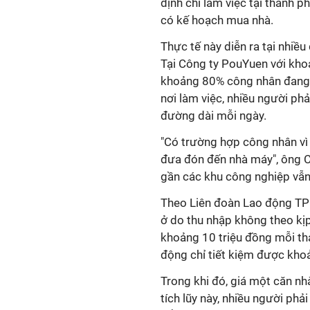
định chỉ làm việc tại thành 
có kế hoạch mua nhà.
Thực tế này diễn ra tại nhiề
Tại Công ty PouYuen với kho
khoảng 80% công nhân đang 
nơi làm việc, nhiều người phả
đường dài mỗi ngày.
"Có trường hợp công nhân vì t
đưa đón đến nhà máy", ông C
gần các khu công nghiệp vẫ
Theo Liên đoàn Lao động TP 
ở do thu nhập không theo kịp
khoảng 10 triệu đồng mỗi thán
động chỉ tiết kiệm được khoả
Trong khi đó, giá một căn nh
tích lũy này, nhiều người p