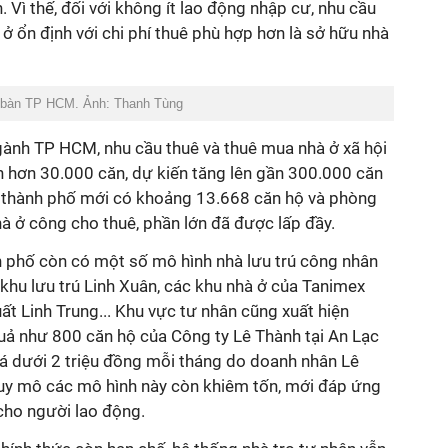
. Vì thế, đối với không ít lao động nhập cư, nhu cầu
 ở ổn định với chi phí thuê phù hợp hơn là sở hữu nhà
ịa bàn TP HCM. Ảnh: Thanh Tùng
gành TP HCM, nhu cầu thuê và thuê mua nhà ở xã hội
n hơn 30.000 căn, dự kiến tăng lên gần 300.000 căn
, thành phố mới có khoảng 13.668 căn hộ và phòng
hà ở công cho thuê, phần lớn đã được lấp đầy.
h phố còn có một số mô hình nhà lưu trú công nhân
khu lưu trú Linh Xuân, các khu nhà ở của Tanimex
uất Linh Trung... Khu vực tư nhân cũng xuất hiện
uả như 800 căn hộ của Công ty Lê Thành tại An Lạc
iá dưới 2 triệu đồng mỗi tháng do doanh nhân Lê
quy mô các mô hình này còn khiêm tốn, mới đáp ứng
cho người lao động.