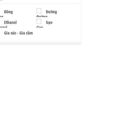
Đồng
Đường
Ethanol
Gạo
Gia súc - Gia cầm
Giấy
Gỗ
Hạt điều
Hồ tiêu - Hạt tiêu
Khí đốt
Kim loại khác
Mắc ca
Muối
Ngũ cốc
Nhựa - Hạt nhựa
Palladium
Phân bón