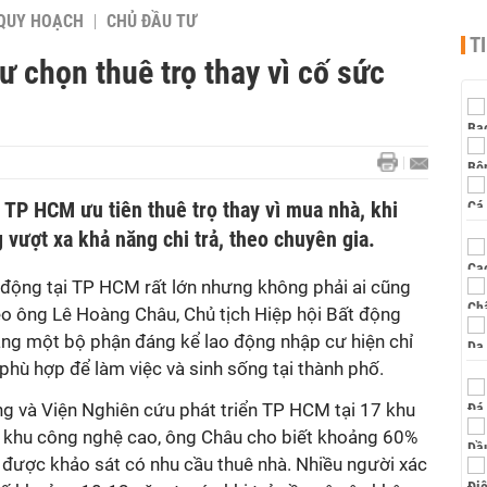
QUY HOẠCH
CHỦ ĐẦU TƯ
T
ư chọn thuê trọ thay vì cố sức
 TP HCM ưu tiên thuê trọ thay vì mua nhà, khi
 vượt xa khả năng chi trả, theo chuyên gia.
 động tại TP HCM rất lớn nhưng không phải ai cũng
eo ông Lê Hoàng Châu, Chủ tịch Hiệp hội Bất động
ng một bộ phận đáng kể lao động nhập cư hiện chỉ
 phù hợp để làm việc và sinh sống tại thành phố.
g và Viện Nghiên cứu phát triển TP HCM tại 17 khu
à khu công nghệ cao, ông Châu cho biết khoảng 60%
được khảo sát có nhu cầu thuê nhà. Nhiều người xác