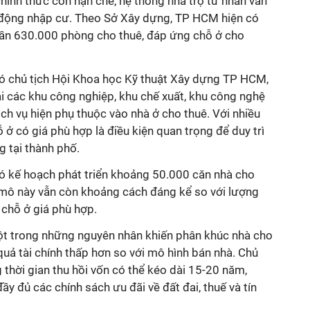
hính thức còn hạn chế, hệ thống nhà trọ tư nhân vẫn
o động nhập cư. Theo Sở Xây dựng, TP HCM hiện có
gần 630.000 phòng cho thuê, đáp ứng chỗ ở cho
ó chủ tịch Hội Khoa học Kỹ thuật Xây dựng TP HCM,
ại các khu công nghiệp, khu chế xuất, khu công nghệ
ịch vụ hiện phụ thuộc vào nhà ở cho thuê. Với nhiều
 ở có giá phù hợp là điều kiện quan trọng để duy trì
g tại thành phố.
có kế hoạch phát triển khoảng 50.000 căn nhà cho
y mô này vẫn còn khoảng cách đáng kể so với lượng
 chỗ ở giá phù hợp.
t trong những nguyên nhân khiến phân khúc nhà cho
 quả tài chính thấp hơn so với mô hình bán nhà. Chủ
 thời gian thu hồi vốn có thể kéo dài 15-20 năm,
y đủ các chính sách ưu đãi về đất đai, thuế và tín