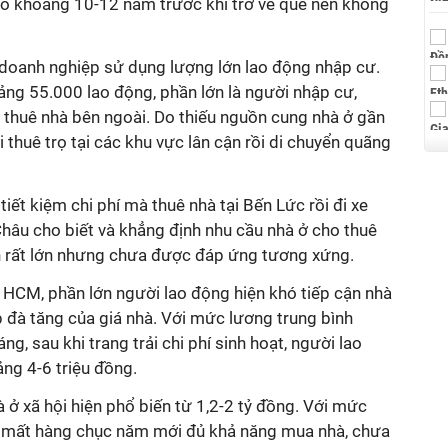
phố khoảng 10-12 năm trước khi trở về quê nên không
u doanh nghiệp sử dụng lượng lớn lao động nhập cư.
ảng 55.000 lao động, phần lớn là người nhập cư,
thuê nhà bên ngoài. Do thiếu nguồn cung nhà ở gần
i thuê trọ tại các khu vực lân cận rồi di chuyển quãng
iết kiệm chi phí mà thuê nhà tại Bến Lức rồi đi xe
hâu cho biết và khẳng định nhu cầu nhà ở cho thuê
n rất lớn nhưng chưa được đáp ứng tương xứng.
HCM, phần lớn người lao động hiện khó tiếp cận nhà
 đà tăng của giá nhà. Với mức lương trung bình
g, sau khi trang trải chi phí sinh hoạt, người lao
ng 4-6 triệu đồng.
à ở xã hội hiện phổ biến từ 1,2-2 tỷ đồng. Với mức
hải mất hàng chục năm mới đủ khả năng mua nhà, chưa