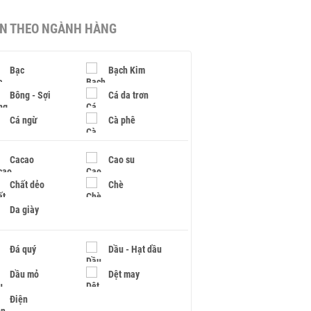
IN THEO NGÀNH HÀNG
Bạc
Bạch Kim
Bông - Sợi
Cá da trơn
Cá ngừ
Cà phê
Cacao
Cao su
Chất dẻo
Chè
Da giày
Đá quý
Dầu - Hạt dầu
Dầu mỏ
Dệt may
Điện