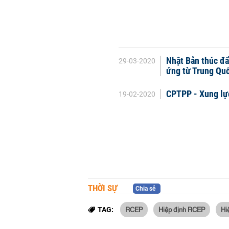
Nhật Bản thúc đ
29-03-2020
ứng từ Trung Qu
CPTPP - Xung lực
19-02-2020
THỜI SỰ
Chia sẻ
RCEP
Hiệp định RCEP
Hi
TAG: