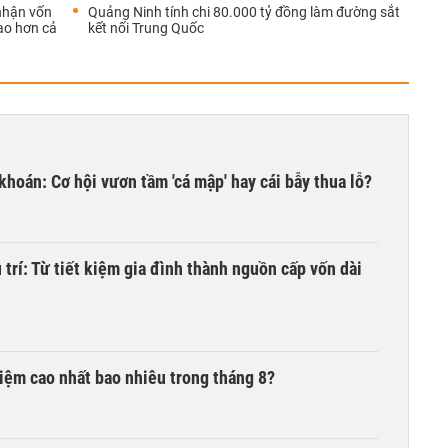
nhận vốn
Quảng Ninh tính chi 80.000 tỷ đồng làm đường sắt
ao hơn cả
kết nối Trung Quốc
khoán: Cơ hội vươn tầm 'cá mập' hay cái bẫy thua lỗ?
trí: Từ tiết kiệm gia đình thành nguồn cấp vốn dài
 kiệm cao nhất bao nhiêu trong tháng 8?