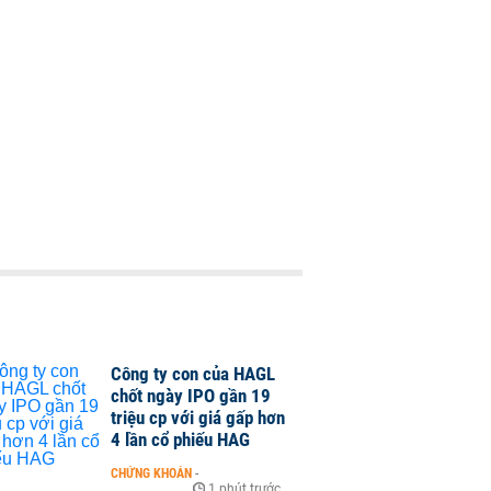
Công ty con của HAGL
chốt ngày IPO gần 19
triệu cp với giá gấp hơn
4 lần cổ phiếu HAG
CHỨNG KHOÁN
-
1 phút trước