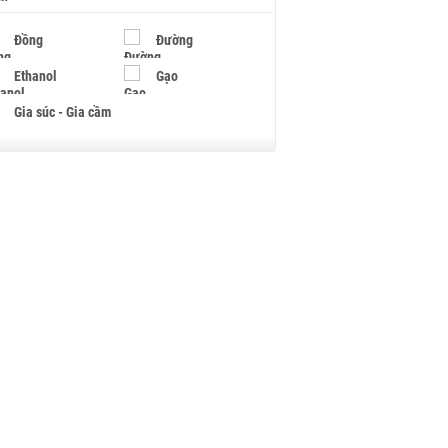
Đồng
Đường
Ethanol
Gạo
Gia súc - Gia cầm
Giấy
Gỗ
Hạt điều
Hồ tiêu - Hạt tiêu
Khí đốt
Kim loại khác
Mắc ca
Muối
Ngũ cốc
Nhựa - Hạt nhựa
Palladium
Phân bón