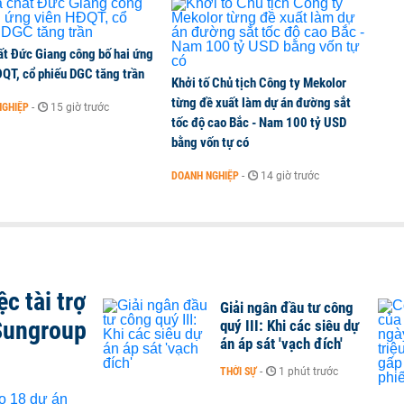
ất Đức Giang công bố hai ứng
ĐQT, cổ phiếu DGC tăng trần
Khởi tố Chủ tịch Công ty Mekolor
từng đề xuất làm dự án đường sắt
NGHIỆP
-
15 giờ trước
tốc độ cao Bắc - Nam 100 tỷ USD
bằng vốn tự có
DOANH NGHIỆP
-
14 giờ trước
c tài trợ
Giải ngân đầu tư công
Sungroup
quý III: Khi các siêu dự
án áp sát 'vạch đích'
THỜI SỰ
-
1 phút trước