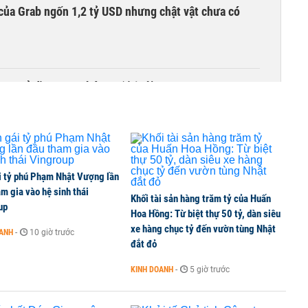
của Grab ngốn 1,2 tỷ USD nhưng chật vật chưa có
00 tỷ đồng sau tháng 7 ‘tồi tệ’
i tỷ phú Phạm Nhật Vượng lần
m gia vào hệ sinh thái
Khối tài sản hàng trăm tỷ của Huấn
up
Hoa Hồng: Từ biệt thự 50 tỷ, dàn siêu
xe hàng chục tỷ đến vườn tùng Nhật
OANH
-
10 giờ trước
đắt đỏ
KINH DOANH
-
5 giờ trước