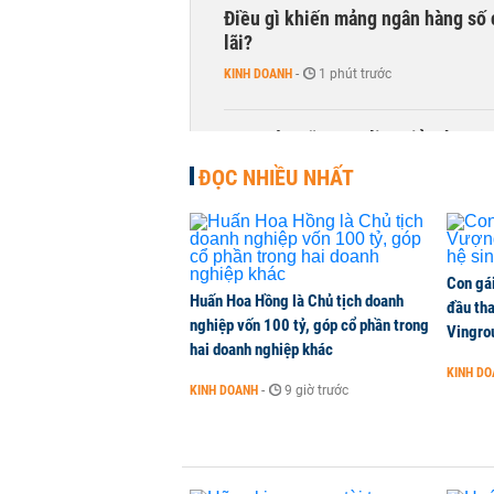
Điều gì khiến mảng ngân hàng số 
lãi?
KINH DOANH
-
1 phút trước
Quy mô quỹ PYN Elite giảm hơn 2.1
CHỨNG KHOÁN
-
1 phút trước
ĐỌC NHIỀU NHẤT
Con gá
Huấn Hoa Hồng là Chủ tịch doanh
đầu tha
nghiệp vốn 100 tỷ, góp cổ phần trong
Vingro
hai doanh nghiệp khác
KINH D
KINH DOANH
-
9 giờ trước