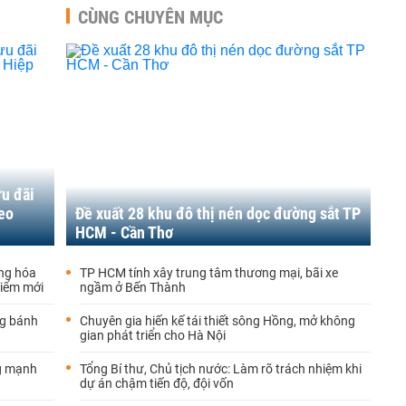
CÙNG CHUYÊN MỤC
u đãi
heo
Đề xuất 28 khu đô thị nén dọc đường sắt TP
HCM - Cần Thơ
àng hóa
TP HCM tính xây trung tâm thương mại, bãi xe
điểm mới
ngầm ở Bến Thành
ng bánh
Chuyên gia hiến kế tái thiết sông Hồng, mở không
gian phát triển cho Hà Nội
ng mạnh
Tổng Bí thư, Chủ tịch nước: Làm rõ trách nhiệm khi
dự án chậm tiến độ, đội vốn