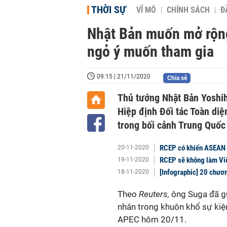
THỜI SỰ
VĨ MÔ
CHÍNH SÁCH
Đ
Nhật Bản muốn mở rộn
ngỏ ý muốn tham gia
09:15 | 21/11/2020
Chia sẻ
Thủ tướng Nhật Bản Yoshi
Hiệp định Đối tác Toàn di
trong bối cảnh Trung Quốc
RCEP có khiến ASEAN 
20-11-2020
RCEP sẽ không làm Việ
19-11-2020
[Infographic] 20 chươn
18-11-2020
Theo
Reuters,
ông Suga đã gử
nhân trong khuôn khổ sự kiệ
APEC hôm 20/11.