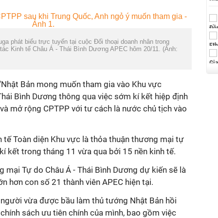
a phát biểu trực tuyến tại cuộc Đối thoại doanh nhân trong
tác Kinh tế Châu Á - Thái Bình Dương APEC hôm 20/11. (Ảnh:
: "Nhật Bản mong muốn tham gia vào Khu vực
hái Bình Dương thông qua việc sớm kí kết hiệp định
 và mở rộng CPTPP với tư cách là nước chủ tịch vào
h tế Toàn diện Khu vực là thỏa thuận thương mại tự
 kí kết trong tháng 11 vừa qua bởi 15 nền kinh tế.
g mại Tự do Châu Á - Thái Bình Dương dự kiến sẽ là
ớn hơn con số 21 thành viên APEC hiện tại.
- người vừa được bầu làm thủ tướng Nhật Bản hồi
 chính sách ưu tiên chính của mình, bao gồm việc