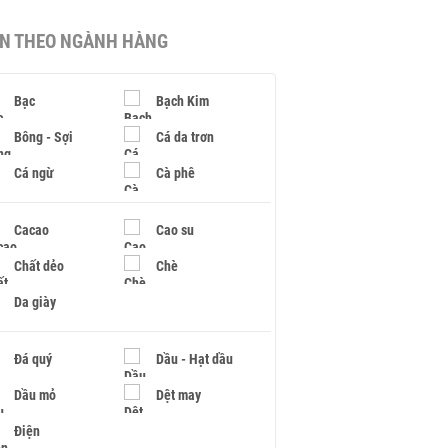
IN THEO NGÀNH HÀNG
Bạc
Bạch Kim
Bông - Sợi
Cá da trơn
Cá ngừ
Cà phê
Cacao
Cao su
Chất dẻo
Chè
Da giày
Đá quý
Dầu - Hạt dầu
Dầu mỏ
Dệt may
Điện