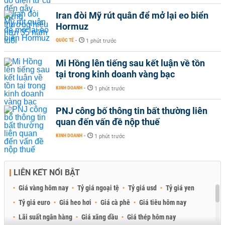
Iran đòi Mỹ rút quân để mở lại eo biển
Hormuz
QUỐC TẾ
-
1 phút trước
Mi Hồng lên tiếng sau kết luận về tồn
tại trong kinh doanh vàng bạc
KINH DOANH
-
1 phút trước
PNJ công bố thông tin bất thường liên
quan đến vấn đề nộp thuế
KINH DOANH
-
1 phút trước
LIÊN KẾT NỔI BẬT
Giá vàng hôm nay
Tỷ giá ngoại tệ
Tỷ giá usd
Tỷ giá yen
Tỷ giá euro
Giá heo hơi
Giá cà phê
Giá tiêu hôm nay
Lãi suất ngân hàng
Giá xăng dầu
Giá thép hôm nay