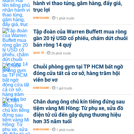
hành vi thao túng, găm hàng, đẩy giá,
trục lợi
KINH DOANH
-
1 phút trước
Tập đoàn của Warren Buffett mua ròng
gần 20 tỷ USD cổ phiếu, chấm dứt chuỗi
bán ròng 14 quý
QUỐC TẾ
-
25 phút trước
Chuỗi phòng gym tại TP HCM bất ngờ
đóng cửa tất cả cơ sở, hàng trăm hội
viên bơ vơ
KINH DOANH
-
1 giờ trước
Chân dung ông chủ kín tiếng đứng sau
tiệm vàng Mi Hồng: Từ phụ xe, sửa đồ
điện tử cũ đến gây dựng thương hiệu
hơn 35 năm tuổi
KINH DOANH
-
1 phút trước