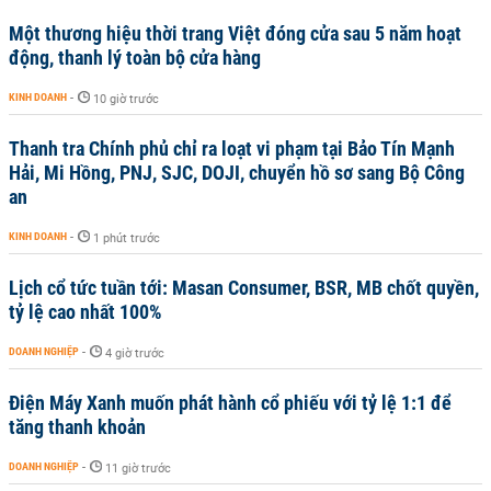
Một thương hiệu thời trang Việt đóng cửa sau 5 năm hoạt
động, thanh lý toàn bộ cửa hàng
KINH DOANH
-
10 giờ trước
Thanh tra Chính phủ chỉ ra loạt vi phạm tại Bảo Tín Mạnh
Hải, Mi Hồng, PNJ, SJC, DOJI, chuyển hồ sơ sang Bộ Công
an
KINH DOANH
-
1 phút trước
Lịch cổ tức tuần tới: Masan Consumer, BSR, MB chốt quyền,
tỷ lệ cao nhất 100%
DOANH NGHIỆP
-
4 giờ trước
Điện Máy Xanh muốn phát hành cổ phiếu với tỷ lệ 1:1 để
tăng thanh khoản
DOANH NGHIỆP
-
11 giờ trước