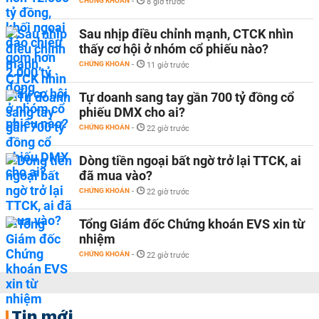
CHỨNG KHOÁN
-
8 giờ trước
Sau nhịp điều chỉnh mạnh, CTCK nhìn
thấy cơ hội ở nhóm cổ phiếu nào?
CHỨNG KHOÁN
-
11 giờ trước
Tự doanh sang tay gần 700 tỷ đồng cổ
phiếu DMX cho ai?
CHỨNG KHOÁN
-
22 giờ trước
Dòng tiền ngoại bất ngờ trở lại TTCK, ai
đã mua vào?
CHỨNG KHOÁN
-
22 giờ trước
Tổng Giám đốc Chứng khoán EVS xin từ
nhiệm
CHỨNG KHOÁN
-
22 giờ trước
Tin mới