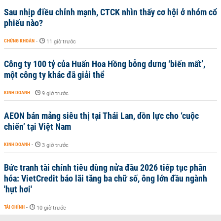
Sau nhịp điều chỉnh mạnh, CTCK nhìn thấy cơ hội ở nhóm cổ
phiếu nào?
CHỨNG KHOÁN
-
11 giờ trước
Công ty 100 tỷ của Huấn Hoa Hồng bỗng dưng ‘biến mất’,
một công ty khác đã giải thể
KINH DOANH
-
9 giờ trước
AEON bán mảng siêu thị tại Thái Lan, dồn lực cho ‘cuộc
chiến’ tại Việt Nam
KINH DOANH
-
3 giờ trước
Bức tranh tài chính tiêu dùng nửa đầu 2026 tiếp tục phân
hóa: VietCredit báo lãi tăng ba chữ số, ông lớn đầu ngành
'hụt hơi'
TÀI CHÍNH
-
10 giờ trước