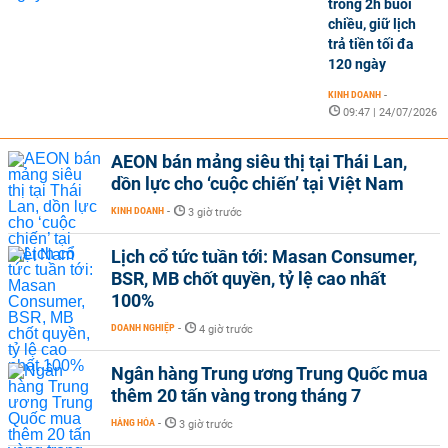
trong 2h buổi
chiều, giữ lịch
trả tiền tối đa
120 ngày
KINH DOANH
-
09:47 | 24/07/2026
AEON bán mảng siêu thị tại Thái Lan,
dồn lực cho ‘cuộc chiến’ tại Việt Nam
KINH DOANH
-
3 giờ trước
Lịch cổ tức tuần tới: Masan Consumer,
BSR, MB chốt quyền, tỷ lệ cao nhất
100%
DOANH NGHIỆP
-
4 giờ trước
Ngân hàng Trung ương Trung Quốc mua
thêm 20 tấn vàng trong tháng 7
HÀNG HÓA
-
3 giờ trước