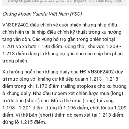
Thống kê giao dịch phái sinh phiên 5/2. (Nguồn:
Thu Thảo tổng hợp
).
Chứng khoán Yuanta Việt Nam (FSC)
VN30F2402 điều chỉnh về cuối phiên nhưng nhịp điều
chỉnh hiện tại là nhịp điều chỉnh kỹ thuật trong xu hướng
tăng vẫn còn. Các vùng hỗ trợ gần trong phiên tới tại
1.201 và xa hơn 1.198 điểm. Đồng thời, khu vực 1.209 -
1.213 điểm đang là kháng cự gấn cho các nhịp hồi phục
trong phiên.
Xu hướng ngắn hạn khung daily của HĐ VN30F2402 duy
trì mức tăng với kháng cự kế tiếp quanh 1.213 - 1.218
điểm trong khi 1.172 điểm trailing stoploss cho xu hướng
ở khung daily.
Nhà đầu tư xem xét chiến lược mua (long)
trước bán (short) sau. Mở vị thế mua (long) tại vùng
1.198 - 1.201 điểm, dừng lỗ 1.196 điểm, chốt lời tại 1.209
điểm. Vị thế bán (short) thăm dò xem xét tại 1.213 điểm,
dừng lỗ 1.215 điểm.