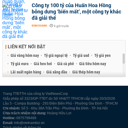
Công ty 100 tỷ của Huấn Hoa Hồng
bỗng dưng ‘biến mất’, một công ty khác
đã giải thể
KINH DOANH
-
9 giờ trước
LIÊN KẾT NỔI BẬT
Giá vàng hôm nay
Tỷ giá ngoại tệ
Tỷ giá usd
Tỷ giá yen
Tỷ giá euro
Giá heo hơi
Giá cà phê
Giá tiêu hôm nay
Lãi suất ngân hàng
Giá xăng dầu
Giá thép hôm nay
Giá sầu riêng
Giá thịt heo
Giá gạo
Giá cao su
Best Retail Brokers
Diễn đàn đầu tư Việt Nam 2026
Trang TTĐTTH của công ty VietNewsCorp
Giấy phép số 3323/GP-TTĐT do Sở VH&TT TP.HCM cấp ngày 20/3/2026
Lầu 5 - Compa Building - 293 Điện Biên Phủ - Phường Gia Định - TP.HCM
Chi nhánh:
Số 5 - Khu 38A Trần Phú - Phường Ba Đình - TP. Hà Nội
Chịu trách nhiệm nội dung:
Hoàng Hữu Lợi
Hotline:
0975798489
Email:
info@vietnambiz.vn
Trách nhiệm về thông tin